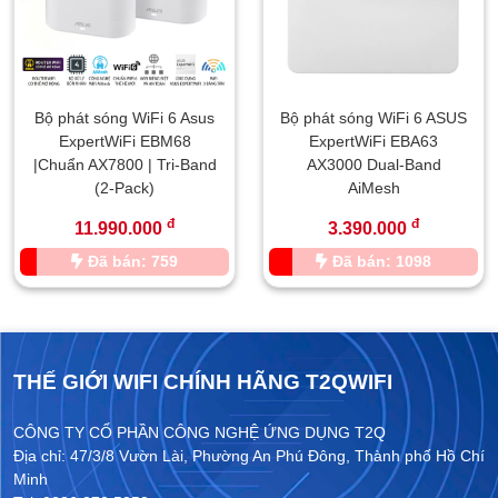
Bộ phát sóng WiFi 6 Asus
Bộ phát sóng WiFi 6 ASUS
ExpertWiFi EBM68
ExpertWiFi EBA63
|Chuẩn AX7800 | Tri-Band
AX3000 Dual-Band
(2-Pack)
AiMesh
đ
đ
11.990.000
3.390.000
Đã bán: 759
Đã bán: 1098
THẾ GIỚI WIFI CHÍNH HÃNG T2QWIFI
CÔNG TY CỔ PHẦN CÔNG NGHỆ ỨNG DỤNG T2Q
Địa chỉ: 47/3/8 Vườn Lài, Phường An Phú Đông, Thành phố Hồ Chí
Minh