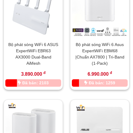
Bộ phát sóng WiFi 6 ASUS
Bộ phát sóng WiFi 6 Asus
ExpertWiFi EBR63
ExpertWiFi EBM68
AX3000 Dual-Band
|Chuẩn AX7800 | Tri-Band
AiMesh
(1-Pack)
đ
đ
3.890.000
6.990.000
Đã bán: 2103
Đã bán: 1259