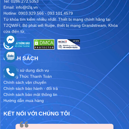
Tel: 0286.272.5353
Email: info@t2q.vn
Hotline: 0903.929.566 - 093.101.4579
Từ khóa tìm kiếm nhiều nhất:
Thiết bị mạng chính hãng tại
T2QWIFI
,
Bộ phát wifi Ruijie
,
thiết bị mạng Grandstream
,
Khóa
cửa điện từ
,
CHÍNH SÁCH
Cam kết sử dụng dịch vụ
Phương Thức Thanh Toán
Chính sách vận chuyển
Chính sách bảo hành - đổi trả
Chính sách bảo mật thông tin
Hướng dẫn mua hàng
KẾT NỐI VỚI CHÚNG TÔI