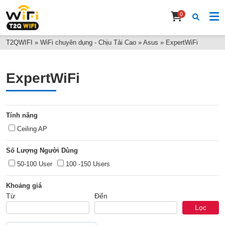
0
T2QWIFI
»
WiFi chuyên dụng - Chịu Tải Cao
»
Asus
»
ExpertWiFi
ExpertWiFi
Tính năng
Ceiling AP
Số Lượng Người Dùng
50-100 User
100 -150 Users
Khoảng giá
Từ
Đến
Lọc