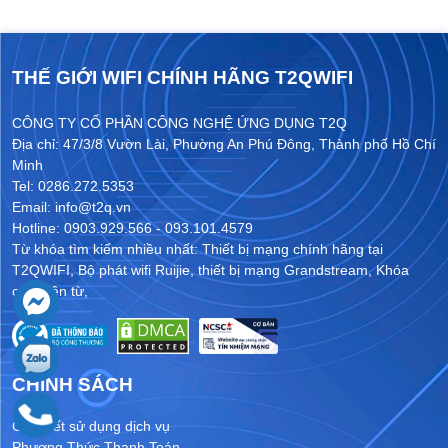
THẾ GIỚI WIFI CHÍNH HÃNG T2QWIFI
CÔNG TY CỔ PHẦN CÔNG NGHỆ ỨNG DỤNG T2Q
Địa chỉ: 47/3/8 Vườn Lài, Phường An Phú Đông, Thành phố Hồ Chí
Minh
Tel: 0286.272.5353
Email: info@t2q.vn
Hotline: 0903.929.566 - 093.101.4579
Từ khóa tìm kiếm nhiều nhất:
Thiết bị mạng chính hãng tại
T2QWIFI
,
Bộ phát wifi Ruijie
,
thiết bị mạng Grandstream
,
Khóa
cửa điện từ
,
CHÍNH SÁCH
Cam kết sử dụng dịch vụ
Phương Thức Thanh Toán