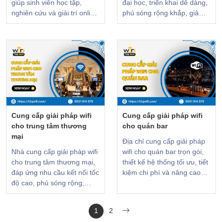
giúp sinh viên học tập,
đại học, triển khai dễ dàng,
nghiên cứu và giải trí online
phủ sóng rộng khắp, giảm
liên tục không gián đoạn.
nghẽn mạng trong giờ cao
Đừng bỏ lỡ!
điểm. XEM NGAY!
Cung cấp giải pháp wifi
Cung cấp giải pháp wifi
cho trung tâm thương
cho quán bar
mại
Địa chỉ cung cấp giải pháp
Nhà cung cấp giải pháp wifi
wifi cho quán bar trọn gói,
cho trung tâm thương mại,
thiết kế hệ thống tối ưu, tiết
đáp ứng nhu cầu kết nối tốc
kiệm chi phí và nâng cao
độ cao, phủ sóng rộng,
chất lượng dịch vụ [CHI
quản lý người dùng hiệu
TIẾT]
quả. XEM NGAY!
1
2