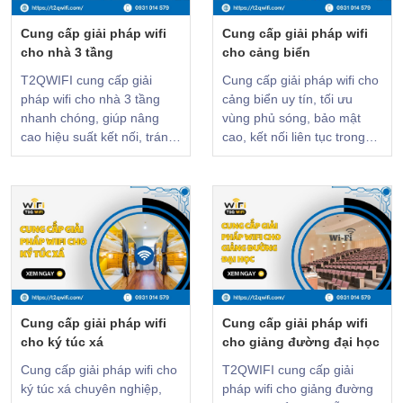
Cung cấp giải pháp wifi
Cung cấp giải pháp wifi
cho nhà 3 tầng
cho cảng biển
T2QWIFI cung cấp giải
Cung cấp giải pháp wifi cho
pháp wifi cho nhà 3 tầng
cảng biển uy tín, tối ưu
nhanh chóng, giúp nâng
vùng phủ sóng, bảo mật
cao hiệu suất kết nối, tránh
cao, kết nối liên tục trong
điểm chết và hỗ trợ nhiều
suốt quá trình khai thác
thiết bị. XEM NGAY!
[CHI TIẾT]
Cung cấp giải pháp wifi
Cung cấp giải pháp wifi
cho ký túc xá
cho giảng đường đại học
Cung cấp giải pháp wifi cho
T2QWIFI cung cấp giải
ký túc xá chuyên nghiệp,
pháp wifi cho giảng đường