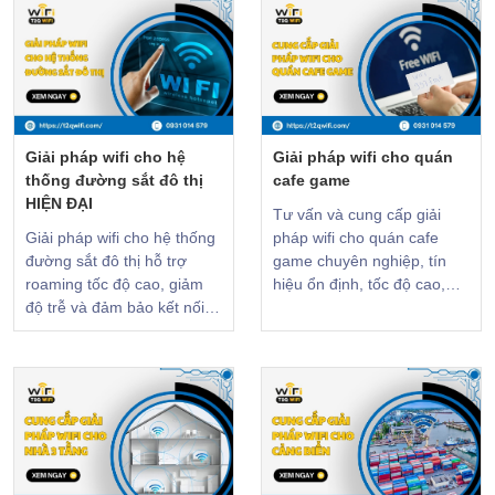
Giải pháp wifi cho hệ
Giải pháp wifi cho quán
thống đường sắt đô thị
cafe game​
HIỆN ĐẠI
Tư vấn và cung cấp giải
Giải pháp wifi cho hệ thống
pháp wifi cho quán cafe
đường sắt đô thị hỗ trợ
game chuyên nghiệp, tín
roaming tốc độ cao, giảm
hiệu ổn định, tốc độ cao,
độ trễ và đảm bảo kết nối
quản lý dễ dàng, bảo mật
ổn định khi tàu điện di
an toàn. XEM NGAY!
chuyển liên tục