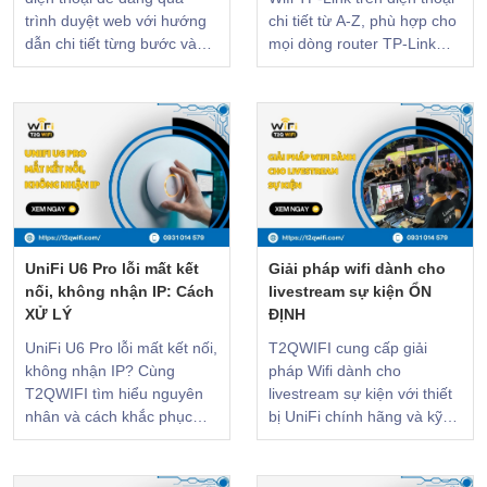
trình duyệt web với hướng
chi tiết từ A-Z, phù hợp cho
dẫn chi tiết từng bước và
mọi dòng router TP-Link
các lưu ý quan trọng.
phổ biến hiện nay. CLICK
CLICK để xem!
để xem!
UniFi U6 Pro lỗi mất kết
Giải pháp wifi dành cho
nối, không nhận IP: Cách
livestream sự kiện ỔN
XỬ LÝ
ĐỊNH
UniFi U6 Pro lỗi mất kết nối,
T2QWIFI cung cấp giải
không nhận IP? Cùng
pháp Wifi dành cho
T2QWIFI tìm hiểu nguyên
livestream sự kiện với thiết
nhân và cách khắc phục
bị UniFi chính hãng và kỹ
nhanh, hiệu quả và dễ thực
thuật viên onsite hỗ trợ.
hiện. CLICK để xem!
Hotline: 0931 014 579