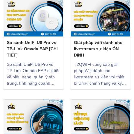
So sánh UniFi U6 Pro vs
Giải pháp wifi dành cho
TP-Link Omada EAP [CHI
livestream sự kiện ỔN
TIẾT]
ĐỊNH
So sánh UniFi U6 Pro vs
T2QWIFI cung cấp giải
TP-Link Omada EAP chi tiết
pháp Wifi dành cho
về hiệu năng, quản lý tập
livestream sự kiện với thiết
trung, tính năng doanh
bị UniFi chính hãng và kỹ
nghiệp và chi phí đầu tư.
thuật viên onsite hỗ trợ.
CLICK để xem!
Hotline: 0931 014 579