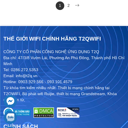
định và hiệu quả
hiện đại và hiệu quả
1
2
THẾ GIỚI WIFI CHÍNH HÃNG T2QWIFI
CÔNG TY CỔ PHẦN CÔNG NGHỆ ỨNG DỤNG T2Q
Địa chỉ: 47/3/8 Vườn Lài, Phường An Phú Đông, Thành phố Hồ Chí
Minh
Tel: 0286.272.5353
Email: info@t2q.vn
Hotline: 0903.929.566 - 093.101.4579
Từ khóa tìm kiếm nhiều nhất:
Thiết bị mạng chính hãng tại
T2QWIFI
,
Bộ phát wifi Ruijie
,
thiết bị mạng Grandstream
,
Khóa
cửa điện từ
,
CHÍNH SÁCH