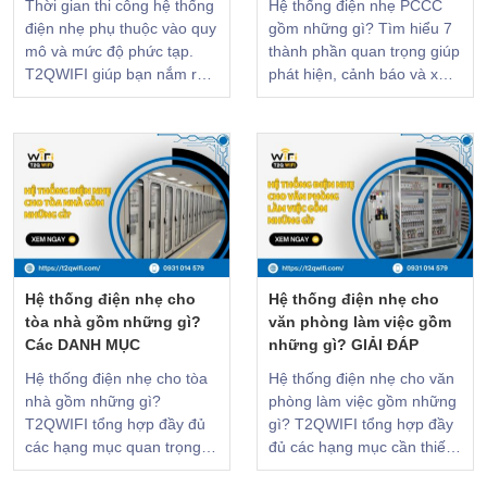
Thời gian thi công hệ thống
Hệ thống điện nhẹ PCCC
điện nhẹ phụ thuộc vào quy
gồm những gì? Tìm hiểu 7
mô và mức độ phức tạp.
thành phần quan trọng giúp
T2QWIFI giúp bạn nắm rõ
phát hiện, cảnh báo và xử
tiến độ và cách tối ưu thời
lý cháy nổ kịp thời, đảm bảo
gian thi công!
an toàn
Hệ thống điện nhẹ cho
Hệ thống điện nhẹ cho
tòa nhà gồm những gì?
văn phòng làm việc gồm
Các DANH MỤC
những gì? GIẢI ĐÁP
Hệ thống điện nhẹ cho tòa
Hệ thống điện nhẹ cho văn
nhà gồm những gì?
phòng làm việc gồm những
T2QWIFI tổng hợp đầy đủ
gì? T2QWIFI tổng hợp đầy
các hạng mục quan trọng
đủ các hạng mục cần thiết
giúp tòa nhà vận hành ổn
để xây dựng văn phòng