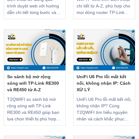
trình duyệt web với hướng
chi tiết từ A-Z, phù hợp cho
dẫn chi tiết từng bước và
mọi dòng router TP-Link
các lưu ý quan trọng.
phổ biến hiện nay. CLICK
CLICK để xem!
để xem!
So sánh bộ mở rộng
UniFi U6 Pro lỗi mất kết
sóng wifi TP-Link RE300
nối, không nhận IP: Cách
và RE450 từ A-Z
XỬ LÝ
T2QWIFI so sánh bộ mở
UniFi U6 Pro lỗi mất kết nối,
rộng sóng wifi TP-Link
không nhận IP? Cùng
RE300 và RE450 giúp bạn
T2QWIFI tìm hiểu nguyên
lựa chọn thiết bị phù hợp
nhân và cách khắc phục
với không gian và ngân
nhanh, hiệu quả và dễ thực
sách. KHÁM PHÁ NGAY!
hiện. CLICK để xem!