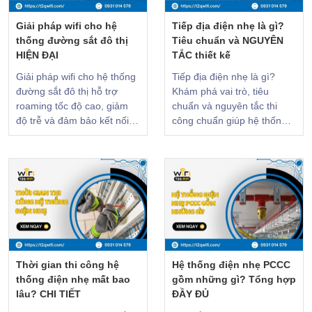
Giải pháp wifi cho hệ
Tiếp địa điện nhẹ là gì?
thống đường sắt đô thị
Tiêu chuẩn và NGUYÊN
HIỆN ĐẠI
TẮC thiết kế
Giải pháp wifi cho hệ thống
Tiếp địa điện nhẹ là gì?
đường sắt đô thị hỗ trợ
Khám phá vai trò, tiêu
roaming tốc độ cao, giảm
chuẩn và nguyên tắc thi
độ trễ và đảm bảo kết nối
công chuẩn giúp hệ thống
ổn định khi tàu điện di
camera, mạng, WiFi hoạt
chuyển liên tục
động ổn định.
Thời gian thi công hệ
Hệ thống điện nhẹ PCCC
thống điện nhẹ mất bao
gồm những gì? Tổng hợp
lâu? CHI TIẾT
ĐẦY ĐỦ