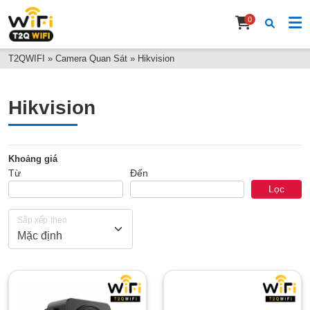
0
T2QWIFI
»
Camera Quan Sát
»
Hikvision
Hikvision
Khoảng giá
Từ
Đến
Lọc
Sắp xếp theo