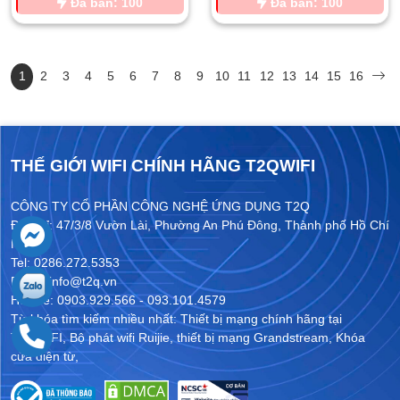
Đã bán: 100
Đã bán: 100
1
2
3
4
5
6
7
8
9
10
11
12
13
14
15
16
THẾ GIỚI WIFI CHÍNH HÃNG T2QWIFI
CÔNG TY CỔ PHẦN CÔNG NGHỆ ỨNG DỤNG T2Q
Địa chỉ: 47/3/8 Vườn Lài, Phường An Phú Đông, Thành phố Hồ Chí
Minh
Tel: 0286.272.5353
Email: info@t2q.vn
Hotline: 0903.929.566 - 093.101.4579
Từ khóa tìm kiếm nhiều nhất:
Thiết bị mạng chính hãng tại
T2QWIFI
,
Bộ phát wifi Ruijie
,
thiết bị mạng Grandstream
,
Khóa
cửa điện từ
,