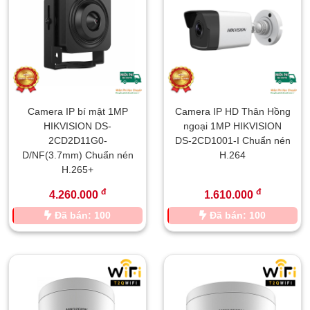
Camera IP bí mật 1MP
Camera IP HD Thân Hồng
HIKVISION DS-
ngoại 1MP HIKVISION
2CD2D11G0-
DS-2CD1001-I Chuẩn nén
D/NF(3.7mm) Chuẩn nén
H.264
H.265+
đ
đ
4.260.000
1.610.000
Đã bán: 100
Đã bán: 100