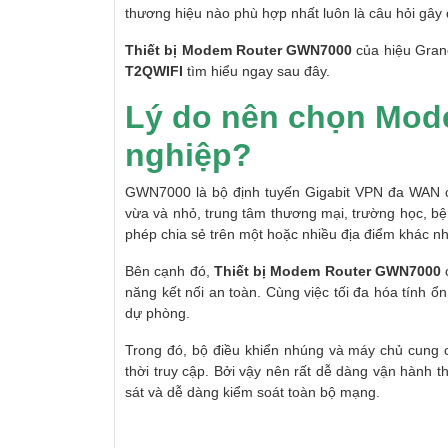
thương hiệu nào phù hợp nhất luôn là câu hỏi gây 
Thiết bị Modem Router GWN7000
của hiệu Grand
T2QWIFI
tìm hiểu ngay sau đây.
Lý do nên chọn Mo
nghiệp?
GWN7000 là bộ định tuyến Gigabit VPN đa WAN c
vừa và nhỏ, trung tâm thương mại, trường học, bệ
phép chia sẻ trên một hoặc nhiều địa điểm khác n
Bên cạnh đó,
Thiết bị Modem Router GWN7000
c
năng kết nối an toàn. Cùng việc tối đa hóa tính 
dự phòng.
Trong đó, bộ điều khiển nhúng và máy chủ cung c
thời truy cập. Bởi vậy nên rất dễ dàng vận hành 
sát và dễ dàng kiểm soát toàn bộ mạng.