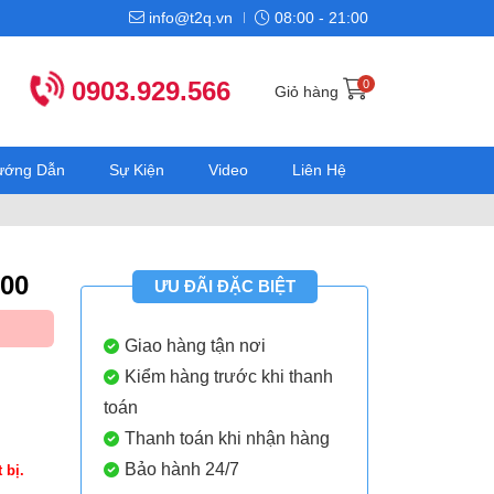
info@t2q.vn
08:00 - 21:00
0903.929.566
0
Giỏ hàng
Hướng Dẫn
Sự Kiện
Video
Liên Hệ
00
ƯU ĐÃI ĐẶC BIỆT
Giao hàng tận nơi
Kiểm hàng trước khi thanh
toán
Thanh toán khi nhận hàng
Bảo hành 24/7
 bị.