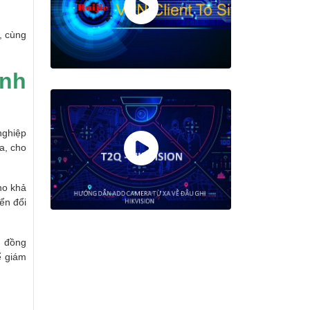
, cùng
anh
nghiệp
a, cho
ho khả
ển đổi
u đồng
ể giám