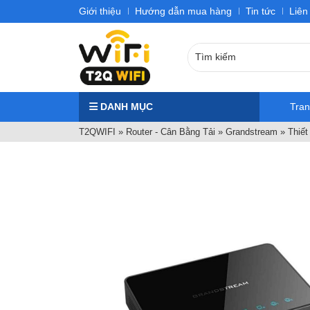
Giới thiệu
Hướng dẫn mua hàng
Tin tức
Liên
DANH MỤC
Tra
T2QWIFI
»
Router - Cân Bằng Tải
»
Grandstream
»
Thiết