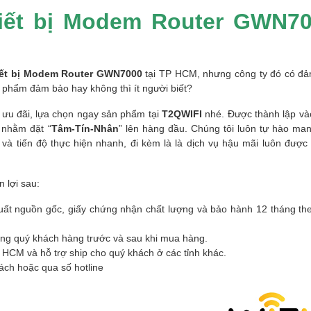
hiết bị Modem Router GWN7
ết bị Modem Router GWN7000
tại TP HCM, nhưng công ty đó có đ
 phẩm đảm bảo hay không thì ít người biết?
 ưu đãi, lựa chọn ngay sản phẩm tại
T2QWIFI
nhé. Được thành lập v
 nhằm đặt “
Tâm-Tín-Nhân
” lên hàng đầu. Chúng tôi luôn tự hào ma
và tiến độ thực hiện nhanh, đi kèm là là dịch vụ hậu mãi luôn được
 lợi sau:
uất nguồn gốc, giấy chứng nhận chất lượng và bảo hành 12 tháng the
ùng quý khách hàng trước và sau khi mua hàng.
 HCM và hỗ trợ ship cho quý khách ở các tỉnh khác.
ách hoặc qua số hotline