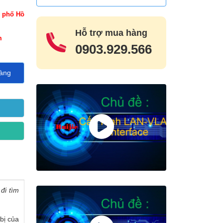
h phố Hồ
Hỗ trợ mua hàng
m
0903.929.566
àng
I
đi tìm
bị của