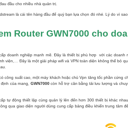
đau đầu cho nhiều nhà quản trị.
stream là cái tên hàng đầu để quý bạn lựa chọn đó nhé. Lý do vì sao
dem Router GWN7000 cho do
ấp doanh nghiệp mạnh mẽ. Đây là thiết bị phù hợp với các doanh 
nh viện,… Đây là một giải pháp wifi và VPN toàn diện không thể bỏ qu
hau.
ó công suất cao, một máy khách hoặc chủ Vpn tăng tốc phần cứng c
ổn định của mang,
GWN7000
còn hỗ trợ cân bằng tải lưu lượng và chuy
ấp tự động thiết lập cùng quản lý lên đến hơn 300 thiết bị khác nha
thông qua giao diện người dùng cung cấp bảng điều khiển trung tâm đ