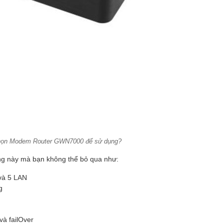
chọn Modem Router GWN7000 để sử dụng?
ng
này mà bạn không thể bỏ qua như:
và 5 LAN
g
và failOver