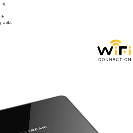
t bị
le
ng
USB.