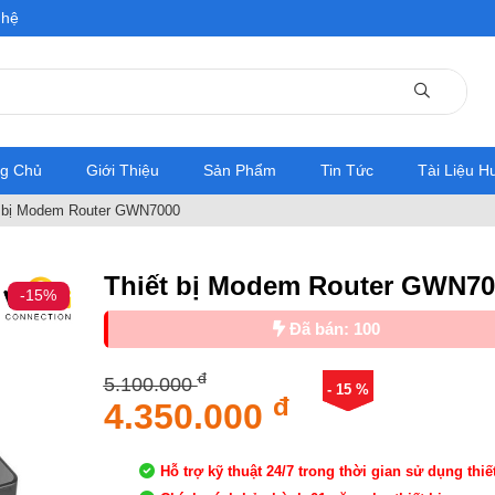
 hệ
ng Chủ
Giới Thiệu
Sản Phẩm
Tin Tức
Tài Liệu 
 bị Modem Router GWN7000
Thiết bị Modem Router GWN70
-15%
Đã bán: 100
đ
5.100.000
- 15 %
đ
4.350.000
Hỗ trợ kỹ thuật 24/7 trong thời gian sử dụng thiết