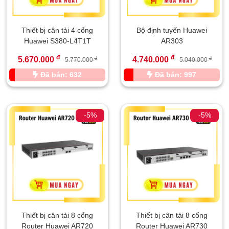
Thiết bị cân tải 4 cổng
Bộ định tuyến Huawei
Huawei S380-L4T1T
AR303
đ
đ
5.670.000
4.740.000
đ
đ
5.770.000
5.040.000
Đã bán: 632
Đã bán: 997
-5%
-5%
Thiết bị cân tải 8 cổng
Thiết bị cân tải 8 cổng
Router Huawei AR720
Router Huawei AR730