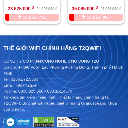
đ
đ
23.625.000
35.085.000
đ
đ
24.825.000
37.085.000
Đã bán: 732
Đã bán: 886
THẾ GIỚI WIFI CHÍNH HÃNG T2QWIFI
CÔNG TY CỔ PHẦN CÔNG NGHỆ ỨNG DỤNG T2Q
Địa chỉ: 47/3/8 Vườn Lài, Phường An Phú Đông, Thành phố Hồ Chí
Minh
Tel: 0286.272.5353
Email: info@t2q.vn
Hotline: 0903.929.566 - 093.101.4579
Từ khóa tìm kiếm nhiều nhất:
Thiết bị mạng chính hãng tại
T2QWIFI
,
Bộ phát wifi Ruijie
,
thiết bị mạng Grandstream
,
Khóa
cửa điện từ
,