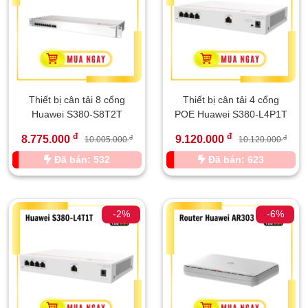
Thiết bị cân tải 8 cổng
Thiết bị cân tải 4 cổng
Huawei S380-S8T2T
POE Huawei S380-L4P1T
đ
đ
8.775.000
9.120.000
đ
đ
10.005.000
10.120.000
Đã bán: 532
Đã bán: 623
-2%
-6%