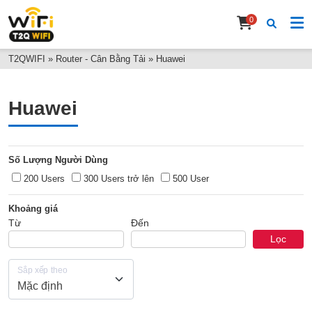
0
T2QWIFI
»
Router - Cân Bằng Tải
»
Huawei
Huawei
Số Lượng Người Dùng
200 Users
300 Users trở lên
500 User
Khoảng giá
Từ
Đến
Lọc
Sắp xếp theo