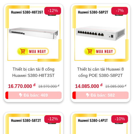
-12%
-7%
Thiết bị cân tải 8 cổng
Thiết bị cân tải Huawei 8
Huawei S380-H8T3ST
cổng POE S380-S8P2T
đ
đ
16.770.000
14.085.000
đ
đ
18.970.000
15.085.000
Đã bán: 469
Đã bán: 582
-12%
-10%