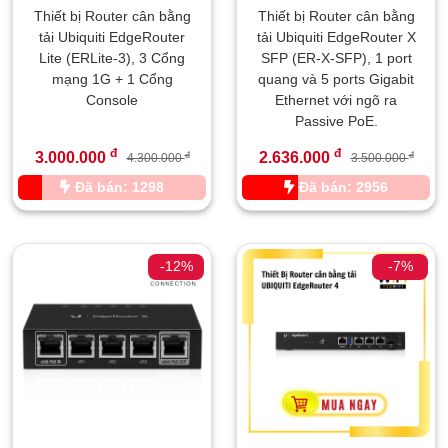
Thiết bị Router cân bằng
Thiết bị Router cân bằng
tải Ubiquiti EdgeRouter
tải Ubiquiti EdgeRouter X
Lite (ERLite-3), 3 Cổng
SFP (ER-X-SFP), 1 port
mạng 1G + 1 Cổng
quang và 5 ports Gigabit
Console
Ethernet với ngõ ra
Passive PoE.
đ
đ
3.000.000
2.636.000
đ
đ
4.300.000
3.500.000
Đã bán: 1298
Đã bán: 2956
-12%
-7%