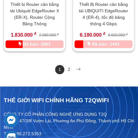
Thiết bị Router cân bằng
Thiết Bị Router cân bằng
tải Ubiquiti EdgeRouter X
tải UBIQUITI EdgeRouter
(ER-X), Router Cộng
4 (ER-4), tốc độ băng
Băng Thông
thông 4 Gbps
đ
đ
1.830.000
6.180.000
đ
đ
2.080.000
6.650.000
Đã bán: 2863
Đã bán: 1493
1
2
THẾ GIỚI WIFI CHÍNH HÃNG T2QWIFI
CÔNG TY CỔ PHẦN CÔNG NGHỆ ỨNG DỤNG T2Q
Địa chỉ: 47/3/8 Vườn Lài, Phường An Phú Đông, Thành phố Hồ Chí
Minh
Tel: 0286.272.5353