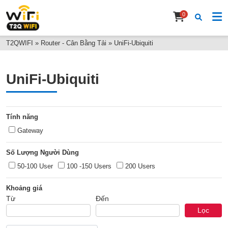
0
T2QWIFI
»
Router - Cân Bằng Tải
»
UniFi-Ubiquiti
UniFi-Ubiquiti
Tính năng
Gateway
Số Lượng Người Dùng
50-100 User
100 -150 Users
200 Users
Khoảng giá
Từ
Đến
Lọc