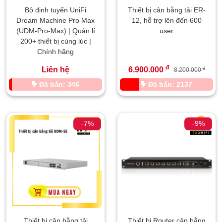
Bộ định tuyến UniFi
Thiết bị cân bằng tải ER-
Dream Machine Pro Max
12, hỗ trợ lên đến 600
(UDM-Pro-Max) | Quản lí
user
200+ thiết bị cùng lúc |
Chính hãng
đ
Liên hệ
6.900.000
đ
8.200.000
Đã bán: 346
Đã bán: 2137
-7%
-9%
Thiết bị cân bằng tải
Thiết bị Router cân bằng