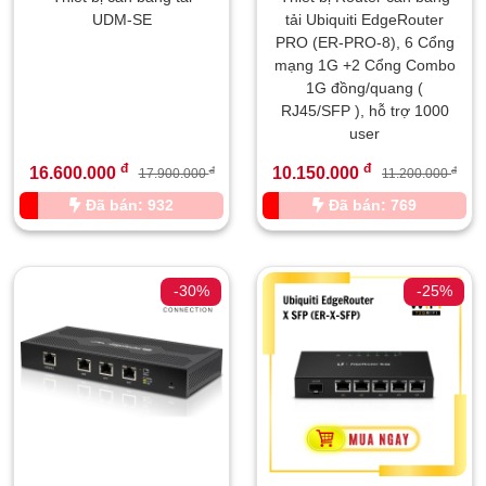
UDM-SE
tải Ubiquiti EdgeRouter
PRO (ER-PRO-8), 6 Cổng
mạng 1G +2 Cổng Combo
1G đồng/quang (
RJ45/SFP ), hỗ trợ 1000
user
đ
đ
16.600.000
10.150.000
đ
đ
17.900.000
11.200.000
Đã bán: 932
Đã bán: 769
-30%
-25%