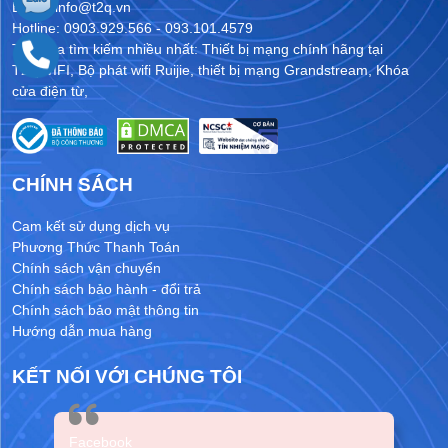
Email: info@t2q.vn
Hotline: 0903.929.566 - 093.101.4579
Từ khóa tìm kiếm nhiều nhất:
Thiết bị mạng chính hãng tại
T2QWIFI
,
Bộ phát wifi Ruijie
,
thiết bị mạng Grandstream
,
Khóa
cửa điện từ
,
CHÍNH SÁCH
Cam kết sử dụng dịch vụ
Phương Thức Thanh Toán
Chính sách vận chuyển
Chính sách bảo hành - đổi trả
Chính sách bảo mật thông tin
Hướng dẫn mua hàng
KẾT NỐI VỚI CHÚNG TÔI
Facebook