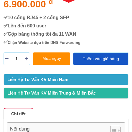
đ
6.900.000
✅10 cổng RJ45 + 2 cổng SFP
✅Lên đến 600 user
✅Gộp băng thông tối đa 11 WAN
✅
Chặn Website dựa trên DNS Forwarding
Mua ngay
Thêm vào giỏ hàng
Liên Hệ Tư Vấn KV Miền Nam
Liên Hệ Tư Vấn KV Miền Trung & Miền Bắc
Chi tiết
Nội dung