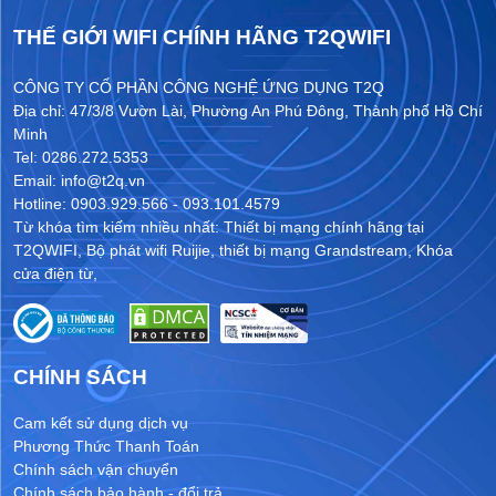
THẾ GIỚI WIFI CHÍNH HÃNG T2QWIFI
CÔNG TY CỔ PHẦN CÔNG NGHỆ ỨNG DỤNG T2Q
Địa chỉ: 47/3/8 Vườn Lài, Phường An Phú Đông, Thành phố Hồ Chí
Minh
Tel: 0286.272.5353
Email: info@t2q.vn
Hotline: 0903.929.566 - 093.101.4579
Từ khóa tìm kiếm nhiều nhất:
Thiết bị mạng chính hãng tại
T2QWIFI
,
Bộ phát wifi Ruijie
,
thiết bị mạng Grandstream
,
Khóa
cửa điện từ
,
CHÍNH SÁCH
Cam kết sử dụng dịch vụ
Phương Thức Thanh Toán
Chính sách vận chuyển
Chính sách bảo hành - đổi trả