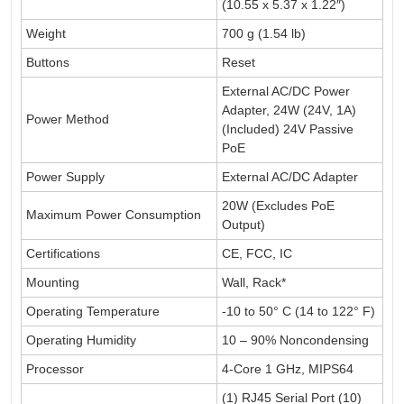
(10.55 x 5.37 x 1.22″)
Weight
700 g (1.54 lb)
Buttons
Reset
External AC/DC Power
Adapter, 24W (24V, 1A)
Power Method
(Included) 24V Passive
PoE
Power Supply
External AC/DC Adapter
20W (Excludes PoE
Maximum Power Consumption
Output)
Certifications
CE, FCC, IC
Mounting
Wall, Rack*
Operating Temperature
-10 to 50° C (14 to 122° F)
Operating Humidity
10 – 90% Noncondensing
Processor
4-Core 1 GHz, MIPS64
(1) RJ45 Serial Port (10)