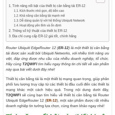
Tính năng nổi bật của thiết bị cân bằng tải ER-12
Kích thước nhỏ gọn, độ bền cao
Khả năng cân bằng tải mạnh mẽ
Dễ dàng quản lý với hệ thống Ubiquiti Network
Hoạt động yên tĩnh và ổn định
Thông số kỹ thuật của thiết bị ER-12
Địa chỉ cung cấp ER-12 giá tốt, chính hãng
Router Ubiquiti EdgeRouter 12 (
ER-12
) là một thiết bị cân bằng
tải được sản xuất bởi Ubiquiti Networks, với nhiều tính năng ưu
việt, đáp ứng được nhu cầu của nhiều doanh nghiệp, tổ chức.
Hãy cùng
T2QWIFI
tìm hiểu ngay thông tin chi tiết về sản phẩm
này qua bài viết dưới đây nhé!
Thiết bị cân bằng tải là một thiết bị mạng quan trọng, giúp phân
phối lưu lượng truy cập từ các thiết bị đầu cuối đến các thiết bị
mạng khác một cách hiệu quả. Trong nội dung dưới đây,
T2QWIFI
sẽ cùng bạn tìm hiểu về thiết bị cân bằng tải Router
Ubiquiti EdgeRouter 12 (
ER-12
), một sản phẩm được rất nhiều
doanh nghiệp tin tưởng lựa chọn, cùng tham khảo ngay nhé!