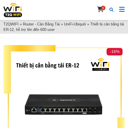
0
T2QWIFI
»
Router - Cân Bằng Tải
»
UniFi-Ubiquiti
»
Thiết bị cân bằng tải
ER-12, hỗ trợ lên đến 600 user
-16%