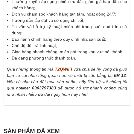
Thường xuyên áp dụng nhiều ưu đãi, giảm giá hấp dẫn cho
khách hàng;
Dịch vụ chăm sóc khách hàng tận tâm, họat động 24/7;
Hướng dẫn lắp đặt và sử dụng chi tiết;
Tư vấn và hỗ trợ kỹ thuật miễn phí trong suốt quá trình sử
dụng;
Bảo hành chính hãng theo quy định nhà sản xuất;
Chế độ đổi trả linh hoạt;
Giao hàng nhanh chóng, miễn phí trong khu vực nội thành;
Đa dạng phương thức thanh toán.
Qua những thông tin mà
T2QWIFI
vừa chia sẻ hy vọng đã giúp
bạn có cái nhìn tổng quan hơn về thiết bị cân bằng tải
ER-12
.
Nếu có nhu cầu đặt mua sản phẩm, hãy liên hệ với chúng tôi
qua hotline:
0903797383
để được hỗ trợ nhanh chóng cũng
như nhận nhiều ưu đãi ngay hôm nay nhé!
SẢN PHẨM ĐÃ XEM