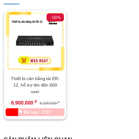
-16%
Thiết bị cân bằng tải ER-
12, hỗ trợ lên đến 600
user
đ
6.900.000
đ
8.200.000
Đã bán: 2137