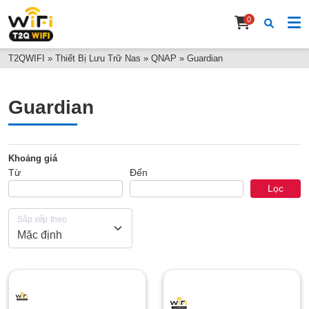
0
T2QWIFI
»
Thiết Bị Lưu Trữ Nas
»
QNAP
»
Guardian
Guardian
Khoảng giá
Từ
Đến
Lọc
Sắp xếp theo