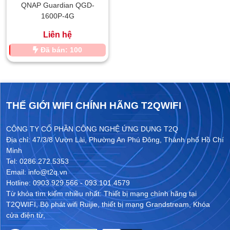
QNAP Guardian QGD-
1600P-4G
Liên hệ
Đã bán: 100
THẾ GIỚI WIFI CHÍNH HÃNG T2QWIFI
CÔNG TY CỔ PHẦN CÔNG NGHỆ ỨNG DỤNG T2Q
Địa chỉ: 47/3/8 Vườn Lài, Phường An Phú Đông, Thành phố Hồ Chí
Minh
Tel: 0286.272.5353
Email: info@t2q.vn
Hotline: 0903.929.566 - 093.101.4579
Từ khóa tìm kiếm nhiều nhất:
Thiết bị mạng chính hãng tại
T2QWIFI
,
Bộ phát wifi Ruijie
,
thiết bị mạng Grandstream
,
Khóa
cửa điện từ
,