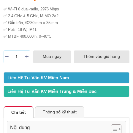
✅ Wi‑Fi 6 dual-radio, 2976 Mbps
✅ 2.4 GHz & 5 GHz, MIMO 2×2
✅ Gắn trần, Ø230 mm x 35 mm
✅ PoE, 18 W, IP41
✅ MTBF 400.000 h, 0–40°C
Mua ngay
Thêm vào giỏ hàng
Liên Hệ Tư Vấn KV Miền Nam
Liên Hệ Tư Vấn KV Miền Trung & Miền Bắc
Thông số kỹ thuật
Chi tiết
Nội dung