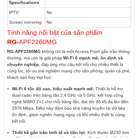
Specifications
IPTV
No
Screen mirroring
No
Tính năng nổi bật của sản phẩm
RG‑
APF2260MG
RG‑APF2260MG
không chỉ là một Access Point gắn trần thông
thường, mà còn là giải pháp
Wi‑Fi 6 mạnh mẽ, ổn định và
chuyên nghiệp
, đáp ứng nhu cầu kết nối cho nhiều thiết bị
cùng lúc, tối ưu trải nghiệm mạng cho văn phòng, quán cà phê,
khách sạn hay lớp học:
Wi‑Fi 6 tốc độ cao, hiệu suất mạnh mẽ:
Thiết bị hỗ trợ
dual-radio trên băng tần 2.4 GHz và 5 GHz, kết hợp công
nghệ MIMO 2×2 cho mỗi băng tần, đạt tốc độ tối đa lên đến
2976 Mbps. Điều này đảm bảo khả năng truyền tải dữ liệu
ổn định, giảm nghẽn mạng ngay cả khi nhiều thiết bị cùng
kết nối.
Thiết kế gắn trần tinh tế và tiện lợi:
Kích thước Ø230 mm