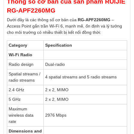
Thông số cơ bản của sản phẩm RUIJIE
RG‑APF2260MG
Dưới đây là các thông số cơ bản của
RG‑APF2260MG
–
Access Point gắn trần Wi‑Fi 6, mạnh mẽ, ổn định và lý tưởng
cho môi trường có nhiều thiết bị kết nối đồng thời:
Category
Specification
Wi-Fi Radio
Radio design
Dual-radio
Spatial streams /
4 spatial streams and 5 radio streams
radio streams
2.4 GHz
2 x 2, MIMO
5 GHz
2 x 2, MIMO
Maximum
wireless data
2976 Mbps
rate
Dimensions and