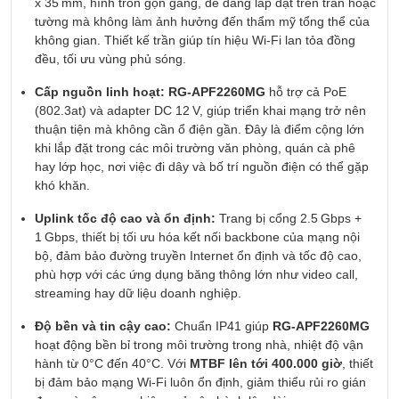
x 35 mm, hình tròn gọn gàng, dễ dàng lắp đặt trên trần hoặc
tường mà không làm ảnh hưởng đến thẩm mỹ tổng thể của
không gian. Thiết kế trần giúp tín hiệu Wi‑Fi lan tỏa đồng
đều, tối ưu vùng phủ sóng.
Cấp nguồn linh hoạt:
RG‑APF2260MG
hỗ trợ cả PoE
(802.3at) và adapter DC 12 V, giúp triển khai mạng trở nên
thuận tiện mà không cần ổ điện gần. Đây là điểm cộng lớn
khi lắp đặt trong các môi trường văn phòng, quán cà phê
hay lớp học, nơi việc đi dây và bố trí nguồn điện có thể gặp
khó khăn.
Uplink tốc độ cao và ổn định:
Trang bị cổng 2.5 Gbps +
1 Gbps, thiết bị tối ưu hóa kết nối backbone của mạng nội
bộ, đảm bảo đường truyền Internet ổn định và tốc độ cao,
phù hợp với các ứng dụng băng thông lớn như video call,
streaming hay dữ liệu doanh nghiệp.
Độ bền và tin cậy cao:
Chuẩn IP41 giúp
RG‑APF2260MG
hoạt động bền bỉ trong môi trường trong nhà, nhiệt độ vận
hành từ 0°C đến 40°C. Với
MTBF lên tới 400.000 giờ
, thiết
bị đảm bảo mạng Wi‑Fi luôn ổn định, giảm thiểu rủi ro gián