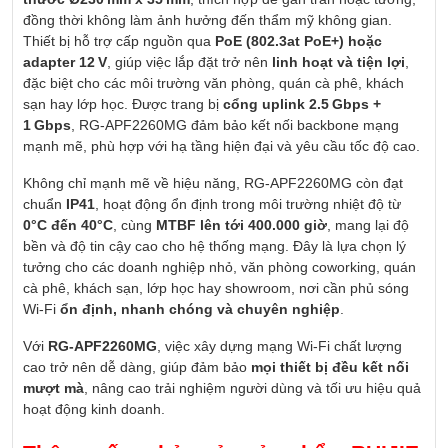
đồng thời không làm ảnh hưởng đến thẩm mỹ không gian.
Thiết bị hỗ trợ cấp nguồn qua
PoE (802.3at PoE+) hoặc
adapter 12 V
, giúp việc lắp đặt trở nên
linh hoạt và tiện lợi
,
đặc biệt cho các môi trường văn phòng, quán cà phê, khách
sạn hay lớp học. Được trang bị
cổng uplink 2.5 Gbps +
1 Gbps
, RG‑APF2260MG đảm bảo kết nối backbone mạng
mạnh mẽ, phù hợp với hạ tầng hiện đại và yêu cầu tốc độ cao.
Không chỉ mạnh mẽ về hiệu năng, RG‑APF2260MG còn đạt
chuẩn
IP41
, hoạt động ổn định trong môi trường nhiệt độ từ
0°C đến 40°C
, cùng
MTBF lên tới 400.000 giờ
, mang lại độ
bền và độ tin cậy cao cho hệ thống mạng. Đây là lựa chọn lý
tưởng cho các doanh nghiệp nhỏ, văn phòng coworking, quán
cà phê, khách sạn, lớp học hay showroom, nơi cần phủ sóng
Wi‑Fi
ổn định, nhanh chóng và chuyên nghiệp
.
Với
RG‑APF2260MG
, việc xây dựng mạng Wi‑Fi chất lượng
cao trở nên dễ dàng, giúp đảm bảo
mọi thiết bị đều kết nối
mượt mà
, nâng cao trải nghiệm người dùng và tối ưu hiệu quả
hoạt động kinh doanh.