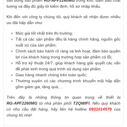
sẵn dòng sản phẩm
RG‑APF2260MG
trong kho, đảm bảo chất
lượng và đầy đủ giấy tờ kiểm định, hồ sơ nhập khẩu.
Khi đến với công ty chúng tôi, quý khách sẽ nhận được nhiều
ưu đãi hấp dẫn như:
Mức giá tốt nhất trên thị trường;
Tất cả các sản phẩm đều là hàng chính hãng, nguồn gốc
xuất xứ của sản phẩm;
Chính sách bảo hành rõ ràng và linh hoạt, đảm bảo quyền
lợi của khách hàng trong trường hợp sản phẩm có lỗi;
Hỗ trợ kỹ thuật 24/7, giúp khách hàng giải quyết các vấn
đề phát sinh trong quá trình sử dụng sản phẩm;
Giao hàng nhanh chóng trên toàn quốc;
Thường xuyên có các chương trình khuyến mãi hấp dẫn
gồm giảm giá, tặng quà,…
Trên đây là những thông tin quan trọng về thiết bị
RG‑APF2260MG
từ nhà phân phối
T2QWIFI
. Nếu quý khách
có nhu cầu đặt hàng, hãy liên hệ hotline
0931014579
của
chúng tôi nhé!