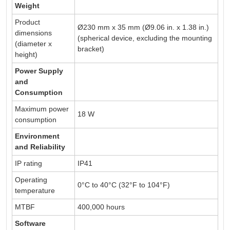
Weight
Product
Ø230 mm x 35 mm (Ø9.06 in. x 1.38 in.)
dimensions
(spherical device, excluding the mounting
(diameter x
bracket)
height)
Power Supply
and
Consumption
Maximum power
18 W
consumption
Environment
and Reliability
IP rating
IP41
Operating
0°C to 40°C (32°F to 104°F)
temperature
MTBF
400,000 hours
Software