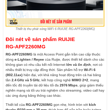
Thiết bị thu phát sóng WiFi 6 RUIJIE RG-APF2260(MG)
Đôi nét về sản phẩm RUIJIE
RG‑APF2260MG
RG‑APF2260MG
là một Access Point gắn trần cao cấp thuộc
dòng
e‑Lighten / Reyee
của Ruijie, được thiết kế dành cho các
không gian có nhu cầu kết nối Internet
lớn và ổn định
, nơi có
nhiều thiết bị truy cập đồng thời. Sản phẩm hỗ trợ
Wi‑Fi 6
(802.11ax)
hiện đại, với khả năng hoạt động trên cả hai băng
tần
2.4 GHz và 5 GHz
, kết hợp công nghệ
MIMO 2×2
, mang
đến tốc độ truyền tải dữ liệu tối đa
2976 Mbps
, giúp giảm thiểu
nghẽn mạng và tối ưu trải nghiệm cho streaming, video call hay
các ứng dụng băng thông cao khác.
Thiết kế của
RG‑APF2260MG
gọn nhẹ, hình tròn với
kích
thước Ø230 mm x 35 mm
, thích hợp để gắn trần hoặc tường,