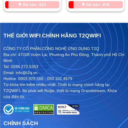
Đã bán: 623
Đã bán: 876
THẾ GIỚI WIFI CHÍNH HÃNG T2QWIFI
CÔNG TY CỔ PHẦN CÔNG NGHỆ ỨNG DỤNG T2Q
Địa chỉ: 47/3/8 Vườn Lài, Phường An Phú Đông, Thành phố Hồ Chí
Minh
Tel: 0286.272.5353
Email: info@t2q.vn
Hotline: 0903.929.566 - 093.101.4579
Từ khóa tìm kiếm nhiều nhất:
Thiết bị mạng chính hãng tại
T2QWIFI
,
Bộ phát wifi Ruijie
,
thiết bị mạng Grandstream
,
Khóa
cửa điện từ
,
CHÍNH SÁCH