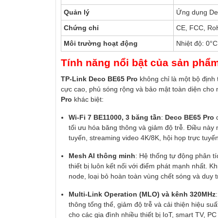
Quản lý
Ứng dụng De
Chứng chỉ
CE, FCC, Ro
Môi trường hoạt động
Nhiệt độ: 0°
Tính năng nổi bật của sản phẩ
TP-Link Deco BE65 Pro
không chỉ là một bộ định 
cực cao, phủ sóng rộng và bảo mật toàn diện cho m
Pro
khác biệt:
Wi-Fi 7 BE11000, 3 băng tần
:
Deco BE65 Pro
c
tối ưu hóa băng thông và giảm độ trễ. Điều này
tuyến, streaming video 4K/8K, hội họp trực tuy
Mesh AI thông minh
: Hệ thống tự động phân t
thiết bị luôn kết nối với điểm phát mạnh nhất. K
node, loại bỏ hoàn toàn vùng chết sóng và duy tr
Multi-Link Operation (MLO) và kênh 320MHz
thông tổng thể, giảm độ trễ và cải thiện hiệu suấ
cho các gia đình nhiều thiết bị IoT, smart TV, P