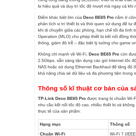
bị hiệu quả và duy trì tốc độ mượt mà ngay cả khi
Điểm khác biệt lớn của
Deco BE65 Pro
nằm ở công
phân tích vị trí thiết bị và thói quen sử dụng để t
khi di chuyển giữa các phòng, hạn chế tối đa tình t
Operation (MLO) cho phép thiết bị kết nối đồng t
thông, giảm độ trễ – đặc biệt lý tưởng cho game on
Không chỉ mạnh về Wi-Fi,
Deco BE65 Pro
còn đượ
2.5Gbps, sẵn sàng tận dụng các gói Internet tốc độ
NAS hoặc sử dụng Ethernet Backhaul để tăng độ 
khả năng chia sẻ dữ liệu và đa phương tiện trong 
Thông số kĩ thuật cơ bản của 
TP-Link Deco BE65 Pro
được trang bị chuẩn Wi-F
nhu cầu kết nối tốc độ cao, nhiều thiết bị và khô
thực tế của sản phẩm:
Hạng mục
Thông số
Chuẩn Wi-Fi
Wi-Fi 7 (IEE