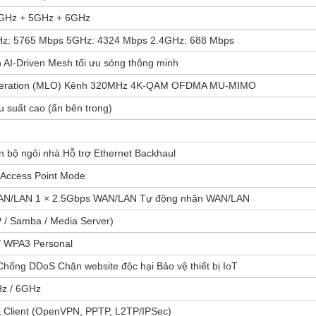
4GHz + 5GHz + 6GHz
z: 5765 Mbps 5GHz: 4324 Mbps 2.4GHz: 688 Mbps
 AI-Driven Mesh tối ưu sóng thông minh
Operation (MLO) Kênh 320MHz 4K-QAM OFDMA MU-MIMO
u suất cao (ẩn bên trong)
n bộ ngôi nhà Hỗ trợ Ethernet Backhaul
Access Point Mode
AN/LAN 1 × 2.5Gbps WAN/LAN Tự động nhận WAN/LAN
 / Samba / Media Server)
/ WPA3 Personal
hống DDoS Chặn website độc hại Bảo vệ thiết bị IoT
Hz / 6GHz
 Client (OpenVPN, PPTP, L2TP/IPSec)