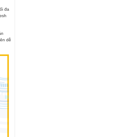
ối đa
Mesh
ặn
nên dễ