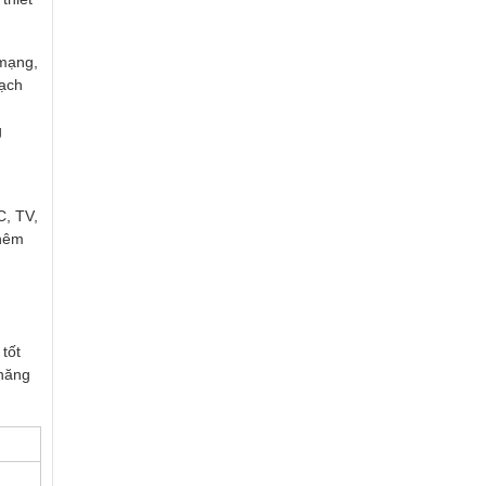
 mạng,
mạch
g
C, TV,
thêm
tốt
 năng