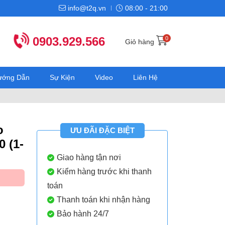
info@t2q.vn
08:00 - 21:00
0903.929.566
0
Giỏ hàng
Hướng Dẫn
Sự Kiện
Video
Liên Hệ
o
ƯU ĐÃI ĐẶC BIỆT
 (1-
Giao hàng tận nơi
Kiểm hàng trước khi thanh
toán
Thanh toán khi nhận hàng
Bảo hành 24/7