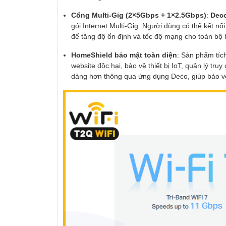
Cổng Multi-Gig (2×5Gbps + 1×2.5Gbps)
:
Dec
gói Internet Multi-Gig. Người dùng có thể kết n
để tăng độ ổn định và tốc độ mạng cho toàn bộ 
HomeShield bảo mật toàn diện
: Sản phẩm tí
website độc hại, bảo vệ thiết bị IoT, quản lý tr
dàng hơn thông qua ứng dụng Deco, giúp bảo vệ 