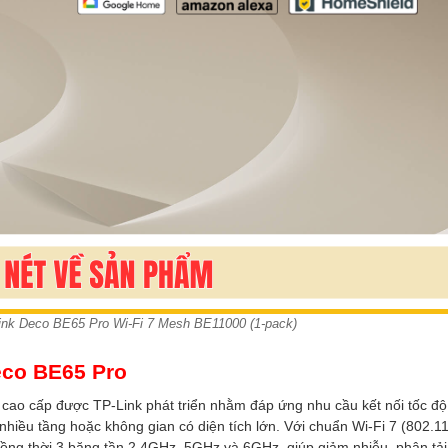
ink Deco BE65 Pro Wi-Fi 7 Mesh BE11000 (1-pack)
eco BE65 Pro
 cao cấp được TP-Link phát triển nhằm đáp ứng nhu cầu kết nối tốc độ
à nhiều tầng hoặc không gian có diện tích lớn. Với chuẩn Wi-Fi 7 (802.1
đồng thời 3 băng tần 2.4GHz, 5GHz và 6GHz, giúp giảm nhiễu, phân tải 