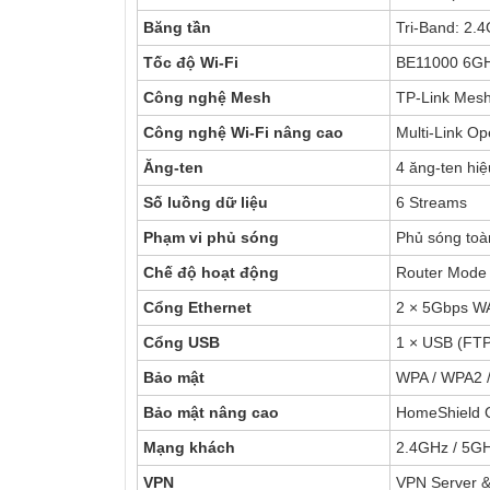
Băng tần
Tri-Band: 2.
Tốc độ Wi-Fi
BE11000 6GH
Công nghệ Mesh
TP-Link Mesh
Công nghệ Wi-Fi nâng cao
Multi-Link 
Ăng-ten
4 ăng-ten hiệ
Số luồng dữ liệu
6 Streams
Phạm vi phủ sóng
Phủ sóng toà
Chế độ hoạt động
Router Mode 
Cổng Ethernet
2 × 5Gbps W
Cổng USB
1 × USB (FTP
Bảo mật
WPA / WPA2 
Bảo mật nâng cao
HomeShield C
Mạng khách
2.4GHz / 5G
VPN
VPN Server &