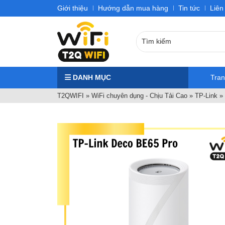
Giới thiệu
Hướng dẫn mua hàng
Tin tức
Liên
DANH MỤC
Tra
T2QWIFI
»
WiFi chuyên dụng - Chịu Tải Cao
»
TP-Link
»