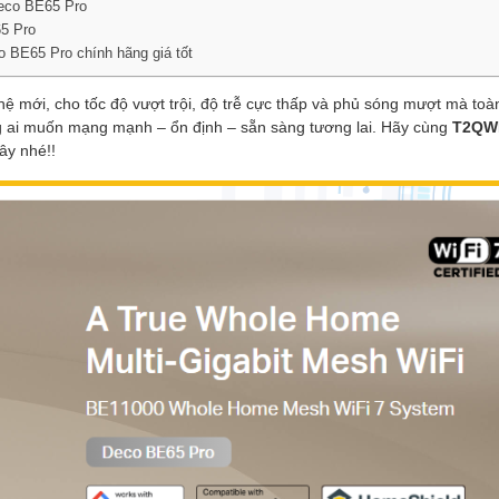
Deco BE65 Pro
5 Pro
 BE65 Pro chính hãng giá tốt
ệ mới, cho tốc độ vượt trội, độ trễ cực thấp và phủ sóng mượt mà toà
g ai muốn mạng mạnh – ổn định – sẵn sàng tương lai. Hãy cùng
T2QWI
ây nhé!!