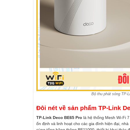
Bộ thu phát sóng TP-L
Đôi nét về sản phẩm TP-Link D
TP-Link Deco BE65 Pro
là hệ thống Mesh Wi-Fi 7
ổn định và linh hoạt cho các gia đình hiện đại, nh
cùng tổng băng thông BE11000, thiết bị khai thác 