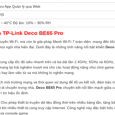
co App Quản lý qua Web
HS
C ~ 40°C Độ ẩm: 10% ~ 90% RH
m TP-Link Deco BE65 Pro
tuyến Wi-Fi, mà còn là giải pháp Mesh Wi-Fi 7 toàn diện, mang đến tố
ọi ngôi nhà hiện đại. Dưới đây là những tính năng nổi bật khiến
Deco
ung cấp tốc độ siêu nhanh trên cả ba dải tần 2.4GHz, 5GHz và 6GHz,
 mang lại trải nghiệm mượt mà cho các hoạt động nặng như chơi game 
ến hay làm việc từ xa mà không lo nghẽn mạng.
ích môi trường mạng và thói quen sử dụng để tối ưu kết nối, đảm bảo m
hi di chuyển trong nhà,
Deco BE65 Pro
chuyển kết nối liền mạch giữa c
ì tín hiệu ổn định.
: Cho phép thiết bị truyền dữ liệu đồng thời trên nhiều băng tần, tăng b
t khi nhiều thiết bị cùng truy cập Internet. Công nghệ này đặc biệt hữu 
C và console game.