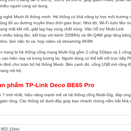
 nhiều người cùng sử dụng.
 nghệ Mesh AI thông minh. Hệ thống có khả năng tự học môi trường
ự động tối ưu đường truyền theo thời gian thực. Nhờ đó, Wi-Fi luôn liền 
rạng mất kết nối, giật lag hay vùng chết sóng. Việc hỗ trợ Multi-Link
hời nhiều băng tần, kết hợp với kênh 320MHz và 4K-QAM giúp tăng băn
line, làm việc từ xa, họp video và streaming 4K/8K.
c trang bị hệ thống cổng mạng Multi-Gig gồm 2 cổng 5Gbps và 1 cổng
 cao hiện nay và trong tương lai. Người dùng có thể kết nối trực tiếp P
ổn định cho toàn bộ hệ thống Mesh. Bên cạnh đó, cổng USB mở rộng 
mạng nội bộ.
sản phẩm TP-Link Deco BE65 Pro
i 7 mới nhất, hiệu năng mạnh mẽ và hệ thống cổng Multi-Gig, đáp ứng 
ng gian rộng. Các thông số dưới đây giúp bạn nhanh chóng nắm bắt khả
E 802.11be)