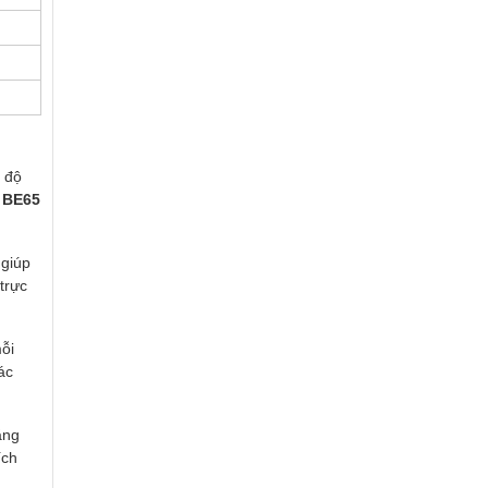
c độ
 BE65
 giúp
trực
ỗi
ác
ăng
ích