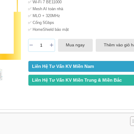
✅ Wi-Fi 7 BE11000
✅ Mesh AI toàn nhà
✅ MLO + 320MHz
✅ Cổng 5Gbps
✅ HomeShield bảo mật
Mua ngay
Thêm vào giỏ 
Liên Hệ Tư Vấn KV Miền Nam
Liên Hệ Tư Vấn KV Miền Trung & Miền Bắc