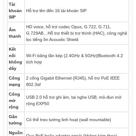
Tài
khoản
Hỗ trợ lên đến 16 tài khoản SIP
SIP
HD voice, hỗ trợ codec Opus, G.722, G.711,
Âm
G.729AB…Hỗ trợ thiết bị trợ thính (HAC), công nghệ
thanh
lọc tiếng ồn Acoustic Shield
Kết
nối
Wi-Fi băng tần kép (2.4GHz & 5GHz)Bluetooth 4.2
không
tích hợp
dây
Cổng
2 cổng Gigabit Ethernet (RJ45), hỗ trợ PoE IEEE
mạng
802.3af
Cổng
USB 2.0 hỗ trợ ghi âm, tai nghe USB, mô-đun mở
mở
rộng EXP50
rộng
Gắn
Có thể treo tường linh hoạt (wall mountable)
tường
Nguồn
Qua PoE hoặc adapter ngoài (không kèm theo)