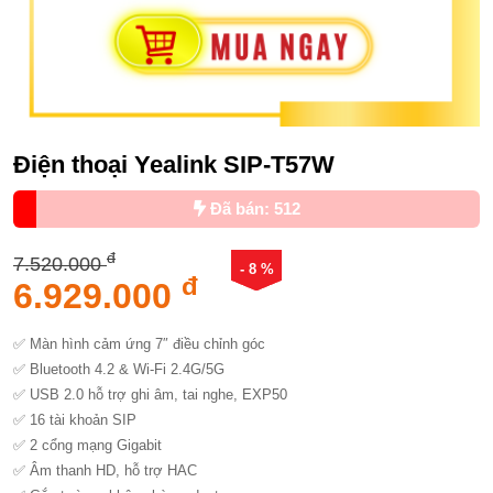
Điện thoại Yealink SIP-T57W
Đã bán: 512
đ
7.520.000
- 8 %
đ
6.929.000
✅ Màn hình cảm ứng 7″ điều chỉnh góc
✅ Bluetooth 4.2 & Wi-Fi 2.4G/5G
✅ USB 2.0 hỗ trợ ghi âm, tai nghe, EXP50
✅ 16 tài khoản SIP
✅ 2 cổng mạng Gigabit
✅ Âm thanh HD, hỗ trợ HAC