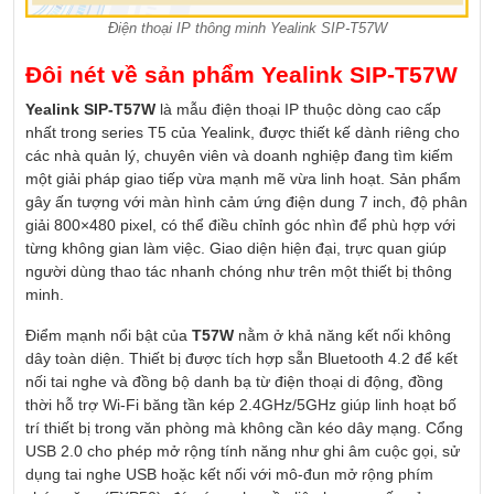
Điện thoại IP thông minh Yealink SIP-T57W
Đôi nét về sản phẩm Yealink SIP-T57W
Yealink SIP-T57W
là mẫu điện thoại IP thuộc dòng cao cấp
nhất trong series T5 của Yealink, được thiết kế dành riêng cho
các nhà quản lý, chuyên viên và doanh nghiệp đang tìm kiếm
một giải pháp giao tiếp vừa mạnh mẽ vừa linh hoạt. Sản phẩm
gây ấn tượng với màn hình cảm ứng điện dung 7 inch, độ phân
giải 800×480 pixel, có thể điều chỉnh góc nhìn để phù hợp với
từng không gian làm việc. Giao diện hiện đại, trực quan giúp
người dùng thao tác nhanh chóng như trên một thiết bị thông
minh.
Điểm mạnh nổi bật của
T57W
nằm ở khả năng kết nối không
dây toàn diện. Thiết bị được tích hợp sẵn Bluetooth 4.2 để kết
nối tai nghe và đồng bộ danh bạ từ điện thoại di động, đồng
thời hỗ trợ Wi-Fi băng tần kép 2.4GHz/5GHz giúp linh hoạt bố
trí thiết bị trong văn phòng mà không cần kéo dây mạng. Cổng
USB 2.0 cho phép mở rộng tính năng như ghi âm cuộc gọi, sử
dụng tai nghe USB hoặc kết nối với mô-đun mở rộng phím