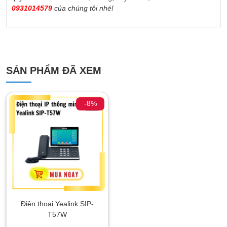
0931014579
của chúng tôi nhé!
SẢN PHẨM ĐÃ XEM
-8%
Điện thoại Yealink SIP-
T57W