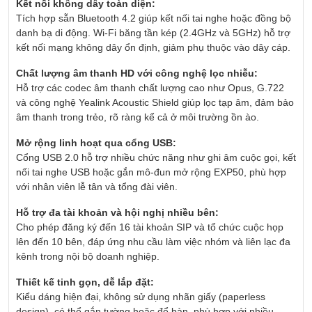
Kết nối không dây toàn diện:
Tích hợp sẵn Bluetooth 4.2 giúp kết nối tai nghe hoặc đồng bộ
danh bạ di động. Wi-Fi băng tần kép (2.4GHz và 5GHz) hỗ trợ
kết nối mạng không dây ổn định, giảm phụ thuộc vào dây cáp.
Chất lượng âm thanh HD với công nghệ lọc nhiễu:
Hỗ trợ các codec âm thanh chất lượng cao như Opus, G.722
và công nghệ Yealink Acoustic Shield giúp lọc tạp âm, đảm bảo
âm thanh trong trẻo, rõ ràng kể cả ở môi trường ồn ào.
Mở rộng linh hoạt qua cổng USB:
Cổng USB 2.0 hỗ trợ nhiều chức năng như ghi âm cuộc gọi, kết
nối tai nghe USB hoặc gắn mô-đun mở rộng EXP50, phù hợp
với nhân viên lễ tân và tổng đài viên.
Hỗ trợ đa tài khoản và hội nghị nhiều bên:
Cho phép đăng ký đến 16 tài khoản SIP và tổ chức cuộc họp
lên đến 10 bên, đáp ứng nhu cầu làm việc nhóm và liên lạc đa
kênh trong nội bộ doanh nghiệp.
Thiết kế tinh gọn, dễ lắp đặt:
Kiểu dáng hiện đại, không sử dụng nhãn giấy (paperless
design), có thể gắn tường hoặc để bàn, phù hợp với nhiều