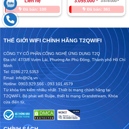
Liên hệ
3.055.000
3.578.000
Đã bán: 100
Đã bán: 361
THẾ GIỚI WIFI CHÍNH HÃNG T2QWIFI
CÔNG TY CỔ PHẦN CÔNG NGHỆ ỨNG DỤNG T2Q
Địa chỉ: 47/3/8 Vườn Lài, Phường An Phú Đông, Thành phố Hồ Chí
Minh
Tel: 0286.272.5353
Email: info@t2q.vn
Hotline: 0903.929.566 - 093.101.4579
Từ khóa tìm kiếm nhiều nhất:
Thiết bị mạng chính hãng tại
T2QWIFI
,
Bộ phát wifi Ruijie
,
thiết bị mạng Grandstream
,
Khóa
cửa điện từ
,
CHÍNH SÁCH