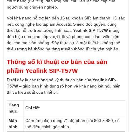
chức năng (EXP50), đáp ứng nhu cầu liên lạc cao cấp của
người dùng chuyên nghiệp.
Với khả năng hỗ trợ lên đến 16 tài khoản SIP, âm thanh HD sắc
nét, công nghệ lọc tạp âm Acoustic Shield độc quyền, cùng
thiết kế hỗ trợ treo tường linh hoạt,
Yealink SIP-T57W
mang
đến hiệu quả giao tiếp vượt trội và phong cách làm việc hiện
đại cho mọi văn phòng. Đây thực sự là một thiết bị không thể
thiếu trong hệ thống hạ tầng truyền thông IP chuyên nghiệp.
Thông số kĩ thuật cơ bản của sản
phẩm Yealink SIP-T57W
Dưới đây là các thông số kỹ thuật cơ bản của
Yealink SIP-
T57W
– giúp bạn hình dung rõ hơn về khả năng kết nối, hiển
thị và hiệu suất của thiết bị:
Hạng
Chi tiết
mục
Màn
Cảm ứng điện dung 7″, độ phân giải 800 × 480, có
hình
thể điều chỉnh góc nhìn