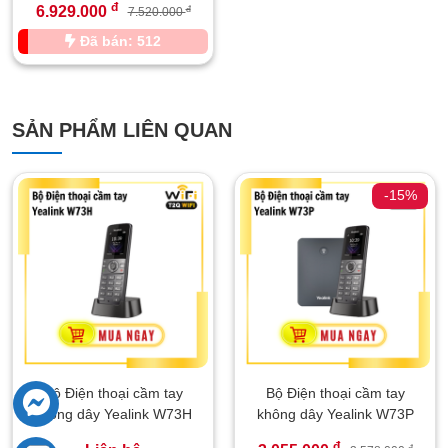
đ
6.929.000
đ
7.520.000
Đã bán: 512
SẢN PHẨM LIÊN QUAN
-15%
Bộ Điện thoại cầm tay
Bộ Điện thoại cầm tay
không dây Yealink W73H
không dây Yealink W73P
đ
đ