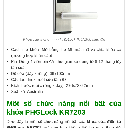
Khóa cửa thông minh PHGLock KR7203, hiện đại
Cách mở khóa: Mở bằng thẻ MI, mật mã và chìa khóa cơ
(trường hợp khẩn cấp)
Pin: Dùng 4 viên pin AA, thời gian sử dụng từ 6-12 tháng tùy
tần suất
Đố cửa (dày x rộng): 38x100mm
Cấu tạo: Inox, ruột cửa tâm 62
Kích thước (dài x rộng x dày): 298x72x22mm
Xuất xứ: Australia
Một số chức năng nổi bật của
khóa PHGLock KR7203
Dưới đây là một số chức năng nổi bật của
khóa cửa điện tử
PHGLock KR7203
mà quý bạn không thể bỏ qua, theo dõi