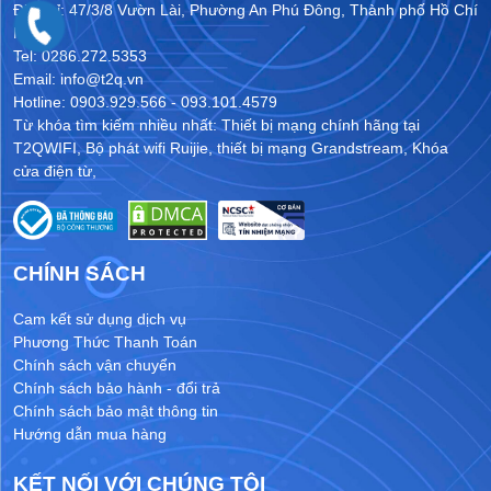
Địa chỉ: 47/3/8 Vườn Lài, Phường An Phú Đông, Thành phố Hồ Chí
Minh
Tel: 0286.272.5353
Email: info@t2q.vn
Hotline: 0903.929.566 - 093.101.4579
Từ khóa tìm kiếm nhiều nhất:
Thiết bị mạng chính hãng tại
T2QWIFI
,
Bộ phát wifi Ruijie
,
thiết bị mạng Grandstream
,
Khóa
cửa điện từ
,
CHÍNH SÁCH
Cam kết sử dụng dịch vụ
Phương Thức Thanh Toán
Chính sách vận chuyển
Chính sách bảo hành - đổi trả
Chính sách bảo mật thông tin
Hướng dẫn mua hàng
KẾT NỐI VỚI CHÚNG TÔI