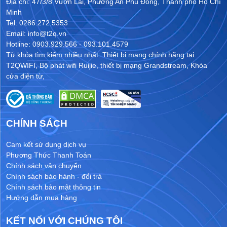
Địa chỉ: 47/3/8 Vườn Lài, Phường An Phú Đông, Thành phố Hồ Chí
Minh
Tel: 0286.272.5353
Email: info@t2q.vn
Hotline: 0903.929.566 - 093.101.4579
Từ khóa tìm kiếm nhiều nhất:
Thiết bị mạng chính hãng tại
T2QWIFI
,
Bộ phát wifi Ruijie
,
thiết bị mạng Grandstream
,
Khóa
cửa điện từ
,
CHÍNH SÁCH
Cam kết sử dụng dịch vụ
Phương Thức Thanh Toán
Chính sách vận chuyển
Chính sách bảo hành - đổi trả
Chính sách bảo mật thông tin
Hướng dẫn mua hàng
KẾT NỐI VỚI CHÚNG TÔI