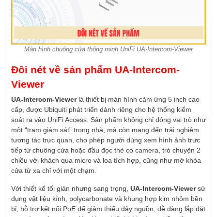
Màn hình chuông cửa thông minh UniFi UA-Intercom-Viewer
Đôi nét về sản phẩm UA-Intercom-
Viewer
UA-Intercom-Viewer
là thiết bị màn hình cảm ứng 5 inch cao
cấp, được Ubiquiti phát triển dành riêng cho hệ thống kiểm
soát ra vào UniFi Access. Sản phẩm không chỉ đóng vai trò như
một “trạm giám sát” trong nhà, mà còn mang đến trải nghiệm
tương tác trực quan, cho phép người dùng xem hình ảnh trực
tiếp từ chuông cửa hoặc đầu đọc thẻ có camera, trò chuyện 2
chiều với khách qua micro và loa tích hợp, cũng như mở khóa
cửa từ xa chỉ với một chạm.
Với thiết kế tối giản nhưng sang trọng,
UA-Intercom-Viewer
sử
dụng vật liệu kính, polycarbonate và khung hợp kim nhôm bền
bỉ, hỗ trợ kết nối PoE để giảm thiểu dây nguồn, dễ dàng lắp đặt