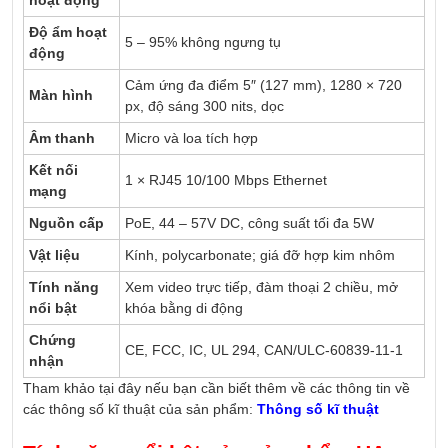
hoạt động
Độ ẩm hoạt
5 – 95% không ngưng tụ
động
Cảm ứng đa điểm 5″ (127 mm), 1280 × 720
Màn hình
px, độ sáng 300 nits, dọc
Âm thanh
Micro và loa tích hợp
Kết nối
1 × RJ45 10/100 Mbps Ethernet
mạng
Nguồn cấp
PoE, 44 – 57V DC, công suất tối đa 5W
Vật liệu
Kính, polycarbonate; giá đỡ hợp kim nhôm
Tính năng
Xem video trực tiếp, đàm thoại 2 chiều, mở
nổi bật
khóa bằng di động
Chứng
CE, FCC, IC, UL 294, CAN/ULC-60839-11-1
nhận
Tham khảo tại đây nếu bạn cần biết thêm về các thông tin về
các thông số kĩ thuật của sản phẩm:
Thông số kĩ thuật