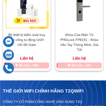
Bộ thiết bị kiểm soát truy
Khóa Cửa Điện Tử
cập cổng tự động UniFi
PHGLock FP8191 - Khóa
UA-SK-Gate
Vân Tay Thông Minh, Giá
Tốt
Liên hệ
Liên hệ
Đã bán: 428
Đã bán: 100
THẾ GIỚI WIFI CHÍNH HÃNG T2QWIFI
CÔNG TY CỔ PHẦN CÔNG NGHỆ ỨNG DỤNG T2Q