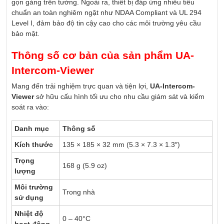
gọn gàng trên tường. Ngoài ra, thiết bị đáp ứng nhiều tiêu
chuẩn an toàn nghiêm ngặt như NDAA Compliant và UL 294
Level I, đảm bảo độ tin cậy cao cho các môi trường yêu cầu
bảo mật.
Thông số cơ bản của sản phẩm UA-
Intercom-Viewer
Mang đến trải nghiệm trực quan và tiện lợi,
UA-Intercom-
Viewer
sở hữu cấu hình tối ưu cho nhu cầu giám sát và kiểm
soát ra vào:
Danh mục
Thông số
Kích thước
135 × 185 × 32 mm (5.3 × 7.3 × 1.3″)
Trọng
168 g (5.9 oz)
lượng
Môi trường
Trong nhà
sử dụng
Nhiệt độ
0 – 40°C