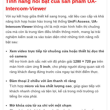
Tính năng nổi bật của sản phẩm UA-
Intercom-Viewer
Với sự kết hợp giữa thiết kế sang trọng, vật liệu cao cấp và khả
năng tích hợp hoàn hảo trong hệ thống
UniFi Access
,
UA-
Intercom-Viewer
không chỉ là một màn hình hiển thị chuông
cửa mà còn là trung tâm điều khiển thông minh, mang lại trải
nghiệm kiểm soát ra vào toàn diện nhờ những tính năng nổi
bật sau:
Xem video trực tiếp từ chuông cửa hoặc thiết bị đọc thẻ
có camera
Hỗ trợ hình ảnh sắc nét với độ phân giải
1280 × 720 px
trên
màn hình cảm ứng
5 inch
, cho phép người dùng quan sát rõ
ràng khách đang đứng trước cửa ngay tại thời điểm thực.
Đàm thoại 2 chiều với âm thanh rõ ràng
Tích hợp
micro và loa chất lượng cao
, giúp giao tiếp với
khách nhanh chóng và tiện lợi, kể cả trong môi trường có
tiếng ồn vừa phải.
Mở khóa cửa từ xa chỉ với một chạm