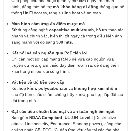
Cho phép chủ nhà hoặc quản lý mở cửa ngay trên màn
hình, đồng thời hỗ trợ
mở khóa bằng di động
thông qua hệ
thống UniFi Access, tăng sự linh hoạt và an toàn.
Màn hình cảm ứng đa điểm mượt mà
Sử dụng công nghệ
capacitive multi-touch
, hỗ trợ thao tác
nhanh và chính xác, hiển thị tốt ngay cả trong điều kiện ánh
sáng mạnh với độ sáng
300 nits
.
Kết nối và cấp nguồn qua PoE tiện lợi
Chỉ cần một sợi cáp mạng RJ45 để vừa cấp nguồn vừa
truyền dữ liệu, giảm thiểu dây điện rườm rà, dễ dàng triển
khai trong nhiều loại công trình.
Vật liệu và độ bền cao cấp
Kết hợp
kính, polycarbonate
và
khung hợp kim nhôm
cho độ bền chắc chắn, chống trầy xước, phù hợp lắp đặt lâu
dài trong nhà.
Đạt các tiêu chuẩn bảo mật và an toàn nghiêm ngặt
Bao gồm
NDAA Compliant
,
UL 294 Level I
(Destructive
attack, Line security, Endurance, Standby power), cùng các
chứng nhận CE, FCC, IC, đáp ứng yêu cầu tại các tòa nhà,