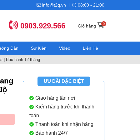
info@t2q.vn
08:00 - 21:00
0903.929.566
0
Giỏ hàng
Hướng Dẫn
Sự Kiện
Video
Liên Hệ
 | Bảo hành 12 tháng
uang
ƯU ĐÃI ĐẶC BIỆT
độ
Giao hàng tận nơi
Kiểm hàng trước khi thanh
toán
Thanh toán khi nhận hàng
Bảo hành 24/7