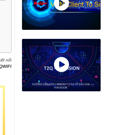
kết nối
QWIFI