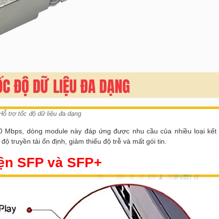
Hỗ trợ tốc độ dữ liệu đa dạng
00 Mbps, dòng module này đáp ứng được nhu cầu của nhiều loại kết 
ộ truyền tải ổn định, giảm thiểu độ trễ và mất gói tin.
iện SFP và SFP+