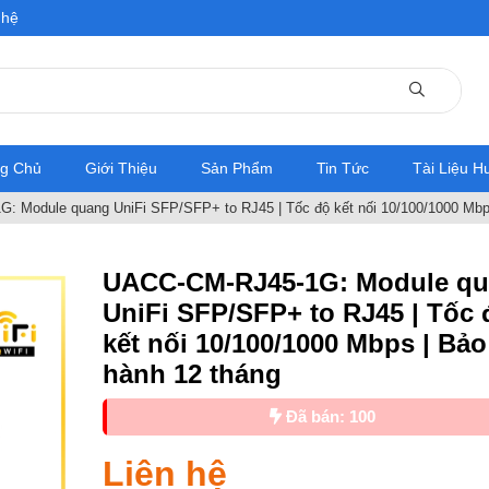
 hệ
ng Chủ
Giới Thiệu
Sản Phẩm
Tin Tức
Tài Liệu 
 Module quang UniFi SFP/SFP+ to RJ45 | Tốc độ kết nối 10/100/1000 Mbps
UACC-CM-RJ45-1G: Module q
UniFi SFP/SFP+ to RJ45 | Tốc 
kết nối 10/100/1000 Mbps | Bảo
hành 12 tháng
Đã bán: 100
Liên hệ