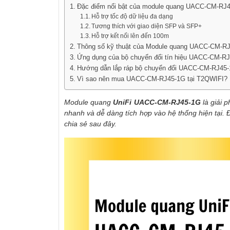
Đặc điểm nổi bật của module quang UACC-CM-RJ
Hỗ trợ tốc độ dữ liệu đa dạng
Tương thích với giao diện SFP và SFP+
Hỗ trợ kết nối lên đến 100m
Thông số kỹ thuật của Module quang UACC-CM-R
Ứng dụng của bộ chuyển đổi tín hiệu UACC-CM-R
Hướng dẫn lắp ráp bộ chuyển đổi UACC-CM-RJ45
Vì sao nên mua UACC-CM-RJ45-1G tại T2QWIFI?
Module quang
UniFi UACC-CM-RJ45-1G
là giải 
nhanh và dễ dàng tích hợp vào hệ thống hiện tại.
Đ
chia sẻ sau đây.