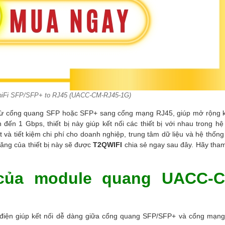
niFi SFP/SFP+ to RJ45 (UACC-CM-RJ45-1G)
từ cổng quang SFP hoặc SFP+ sang cổng mạng RJ45, g
iúp mở rộng k
n đến
1 Gbps, thiết bị này giúp kết nối các thiết bị với nhau trong hệ
 và tiết kiệm chi phí cho doanh nghiệp, trung tâm dữ liệu và hệ thốn
 năng của thiết bị này sẽ được
T2QWIFI
chia sẻ ngay sau đây. Hãy tha
 của module quang UACC-C
iện giúp kết nối dễ dàng giữa cổng quang SFP/SFP+ và cổng mạn