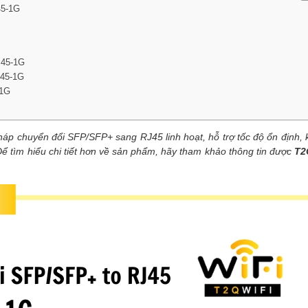
45-1G
J45-1G
J45-1G
-1G
pháp chuyển đổi
SFP/SFP+ sang RJ45
linh hoạt, hỗ trợ tốc độ ổn định, 
ể tìm hiểu chi tiết hơn về sản phẩm, hãy tham khảo thông tin được
T2