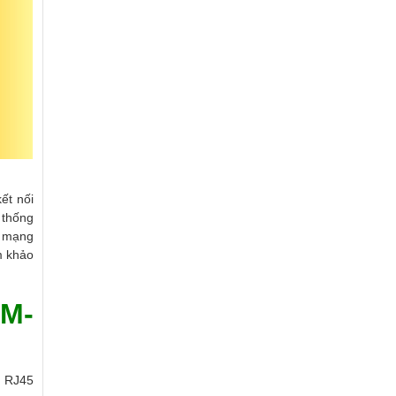
ết nối
 thống
g mạng
m khảo
M-
g RJ45