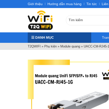
Giới thiệu
Hướng dẫn mua hàng
Tin tức
Liên
DANH MỤC
Tra
T2QWIFI
»
Phụ kiện
»
Module quang
»
UACC-CM-RJ45-1G: