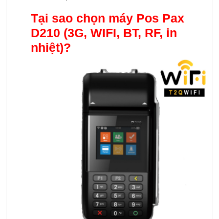
Tại sao chọn
máy Pos Pax
D210 (3G, WIFI, BT, RF, in
nhiệt)?