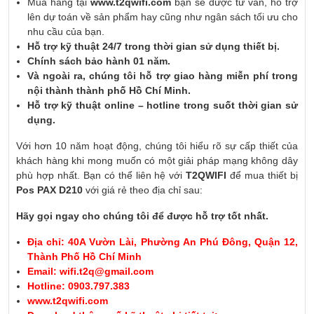
Mua hàng tại
www.t2qwifi.com
bạn sẽ được tư vấn, hỗ trợ
lên dự toán về sản phẩm hay cũng như ngân sách tối ưu cho
nhu cầu của bạn.
Hỗ trợ kỹ thuật 24/7 trong thời gian sử dụng thiết bị.
Chính sách bảo hành 01 năm.
Và ngoài ra, chúng tôi hỗ trợ giao hàng miễn phí trong
nội thành thành phố Hồ Chí Minh.
Hỗ trợ kỹ thuật online – hotline trong suốt thời gian sử
dụng.
Với hơn 10 năm hoạt động, chúng tôi hiểu rõ sự cấp thiết của
khách hàng khi mong muốn có một giải pháp mạng không dây
phù hợp nhất. Bạn có thể liên hệ với
T2QWIFI
để mua thiết bị
Pos PAX D210
với giá rẻ theo địa chỉ sau:
Hãy gọi ngay cho chúng tôi để được hỗ trợ tốt nhất.
Địa chỉ: 40A Vườn Lài, Phường An Phú Đông, Quận 12,
Thành Phố Hồ Chí Minh
Email: wifi.t2q@gmail.com
Hotline: 0903.797.383
www.t2qwifi.com