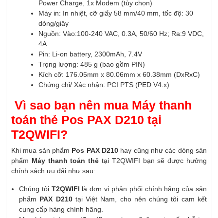
Power Charge, 1x Modem (tùy chọn)
Máy in: In nhiệt, cỡ giấy 58 mm/40 mm, tốc độ: 30
dòng/giây
Nguồn: Vào:100-240 VAC, 0.3A, 50/60 Hz; Ra:9 VDC,
4A
Pin: Li-on battery, 2300mAh, 7.4V
Trọng lượng: 485 g (bao gồm PIN)
Kích cỡ: 176.05mm x 80.06mm x 60.38mm (DxRxC)
Chứng chỉ/ Xác nhận: PCI PTS (PED V4.x)
Vì sao bạn nên mua Máy thanh
toán thẻ Pos PAX D210 tại
T2QWIFI?
Khi mua sản phẩm
Pos PAX D210
hay cũng như các dòng sản
phẩm
Máy thanh toán thẻ
tại T2QWIFI bạn sẽ được hưởng
chính sách ưu đãi như sau:
Chúng tôi
T2QWIFI
là đơn vị phân phối chính hãng của sản
phẩm
PAX D210
tại Việt Nam, cho nên chúng tôi cam kết
cung cấp hàng chính hãng.