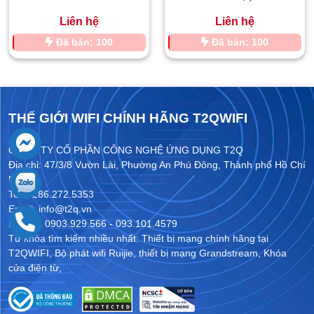
Liên hệ
Liên hệ
Đã bán: 100
Đã bán: 100
THẾ GIỚI WIFI CHÍNH HÃNG T2QWIFI
CÔNG TY CỔ PHẦN CÔNG NGHỆ ỨNG DỤNG T2Q
Địa chỉ: 47/3/8 Vườn Lài, Phường An Phú Đông, Thành phố Hồ Chí
Minh
Tel: 0286.272.5353
Email: info@t2q.vn
Hotline: 0903.929.566 - 093.101.4579
Từ khóa tìm kiếm nhiều nhất:
Thiết bị mạng chính hãng tại
T2QWIFI
,
Bộ phát wifi Ruijie
,
thiết bị mạng Grandstream
,
Khóa
cửa điện từ
,