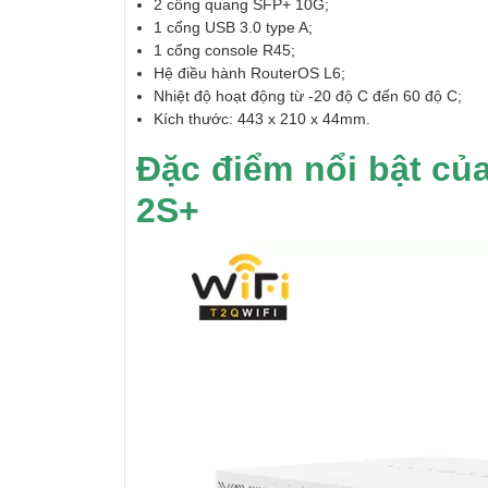
2 cổng quang SFP+ 10G;
1 cổng USB 3.0 type A;
1 cổng console R45;
Hệ điều hành RouterOS L6;
Nhiệt độ hoạt động từ -20 độ C đến 60 độ C;
Kích thước: 443 x 210 x 44mm.
Đặc điểm nổi bật củ
2S+