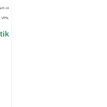
ạch có
, VPN,
tik