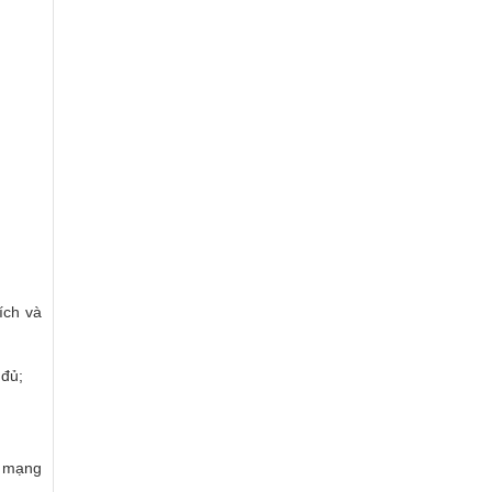
ích và
 đủ;
p mạng