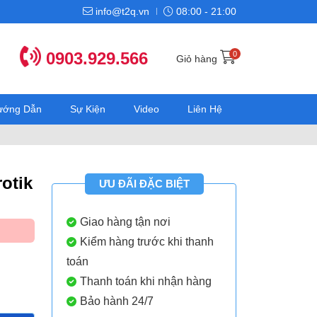
info@t2q.vn
08:00 - 21:00
0903.929.566
0
Giỏ hàng
Hướng Dẫn
Sự Kiện
Video
Liên Hệ
otik
ƯU ĐÃI ĐẶC BIỆT
Giao hàng tận nơi
Kiểm hàng trước khi thanh
toán
Thanh toán khi nhận hàng
Bảo hành 24/7