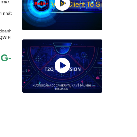
 sau.
i nhất
.
 doanh
QWIFI
6G-