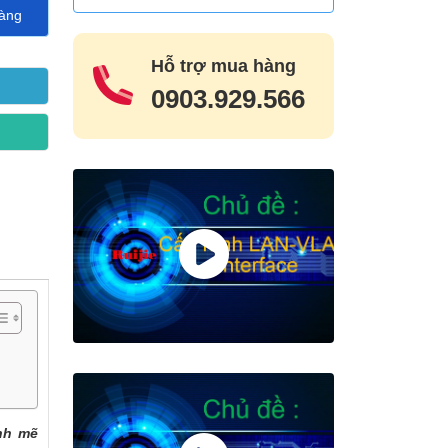
àng
Hỗ trợ mua hàng
0903.929.566
ạnh mẽ