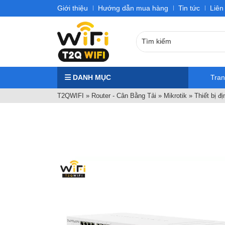
Giới thiệu
Hướng dẫn mua hàng
Tin tức
Liên
DANH MỤC
Tra
T2QWIFI
»
Router - Cân Bằng Tải
»
Mikrotik
»
Thiết bị đ