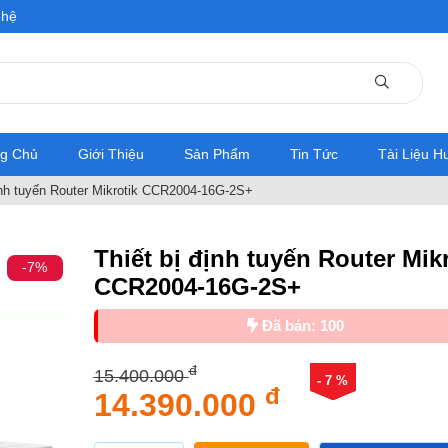
 hệ
ng Chủ
Giới Thiệu
Sản Phẩm
Tin Tức
Tài Liệu 
ịnh tuyến Router Mikrotik CCR2004-16G-2S+
Thiết bị định tuyến Router Mikr
-7%
CCR2004-16G-2S+
Đã bán: 100
đ
15.400.000
- 7 %
đ
14.390.000