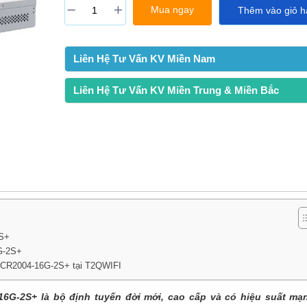
Mua ngay
Thêm vào giỏ h
Liên Hệ Tư Vấn KV Miền Nam
Liên Hệ Tư Vấn KV Miền Trung & Miền Bắc
2S+
G-2S+
k CCR2004-16G-2S+ tại T2QWIFI
-16G-2S+
là bộ định tuyến đời mới, cao cấp và có hiệu suất m