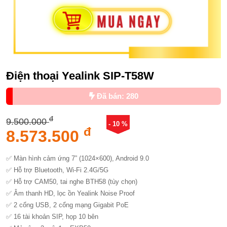
Điện thoại Yealink SIP-T58W
Đã bán: 280
đ
9.500.000
- 10 %
đ
8.573.500
✅ Màn hình cảm ứng 7” (1024×600), Android 9.0
✅ Hỗ trợ Bluetooth, Wi-Fi 2.4G/5G
✅ Hỗ trợ CAM50, tai nghe BTH58 (tùy chọn)
✅ Âm thanh HD, lọc ồn Yealink Noise Proof
✅ 2 cổng USB, 2 cổng mạng Gigabit PoE
✅ 16 tài khoản SIP, họp 10 bên