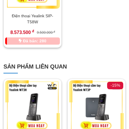
Điện thoại Yealink SIP-
T58W
đ
8.573.500
đ
9.500.000
Đã bán: 280
SẢN PHẨM LIÊN QUAN
-15%