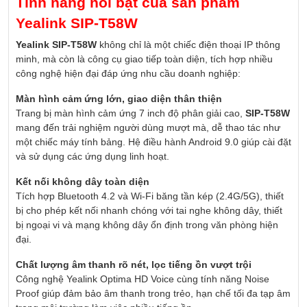
Tính năng nổi bật của sản phẩm
Yealink SIP-T58W
Yealink SIP-T58W
không chỉ là một chiếc điện thoại IP thông
minh, mà còn là công cụ giao tiếp toàn diện, tích hợp nhiều
công nghệ hiện đại đáp ứng nhu cầu doanh nghiệp:
Màn hình cảm ứng lớn, giao diện thân thiện
Trang bị màn hình cảm ứng 7 inch độ phân giải cao,
SIP-T58W
mang đến trải nghiệm người dùng mượt mà, dễ thao tác như
một chiếc máy tính bảng. Hệ điều hành Android 9.0 giúp cài đặt
và sử dụng các ứng dụng linh hoạt.
Kết nối không dây toàn diện
Tích hợp Bluetooth 4.2 và Wi-Fi băng tần kép (2.4G/5G), thiết
bị cho phép kết nối nhanh chóng với tai nghe không dây, thiết
bị ngoại vi và mạng không dây ổn định trong văn phòng hiện
đại.
Chất lượng âm thanh rõ nét, lọc tiếng ồn vượt trội
Công nghệ Yealink Optima HD Voice cùng tính năng Noise
Proof giúp đảm bảo âm thanh trong trẻo, hạn chế tối đa tạp âm