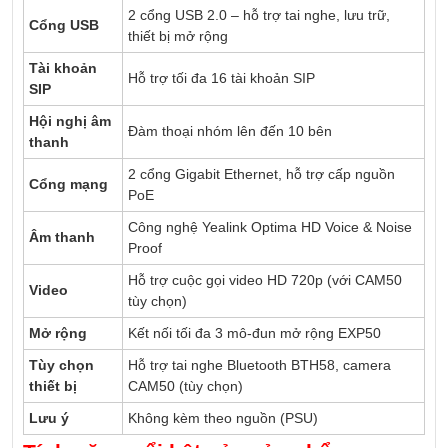
2 cổng USB 2.0 – hỗ trợ tai nghe, lưu trữ,
Cổng USB
thiết bị mở rộng
Tài khoản
Hỗ trợ tối đa 16 tài khoản SIP
SIP
Hội nghị âm
Đàm thoại nhóm lên đến 10 bên
thanh
2 cổng Gigabit Ethernet, hỗ trợ cấp nguồn
Cổng mạng
PoE
Công nghệ Yealink Optima HD Voice & Noise
Âm thanh
Proof
Hỗ trợ cuộc gọi video HD 720p (với CAM50
Video
tùy chọn)
Mở rộng
Kết nối tối đa 3 mô-đun mở rộng EXP50
Tùy chọn
Hỗ trợ tai nghe Bluetooth BTH58, camera
thiết bị
CAM50 (tùy chọn)
Lưu ý
Không kèm theo nguồn (PSU)