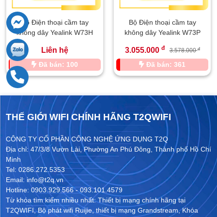
Bộ Điện thoại cầm tay
Bộ Điện thoại cầm tay
không dây Yealink W73H
không dây Yealink W73P
đ
Liên hệ
3.055.000
đ
3.578.000
Đã bán: 100
Đã bán: 361
THẾ GIỚI WIFI CHÍNH HÃNG T2QWIFI
CÔNG TY CỔ PHẦN CÔNG NGHỆ ỨNG DỤNG T2Q
Địa chỉ: 47/3/8 Vườn Lài, Phường An Phú Đông, Thành phố Hồ Chí
Minh
Tel: 0286.272.5353
Email: info@t2q.vn
Hotline: 0903.929.566 - 093.101.4579
Từ khóa tìm kiếm nhiều nhất:
Thiết bị mạng chính hãng tại
T2QWIFI
,
Bộ phát wifi Ruijie
,
thiết bị mạng Grandstream
,
Khóa