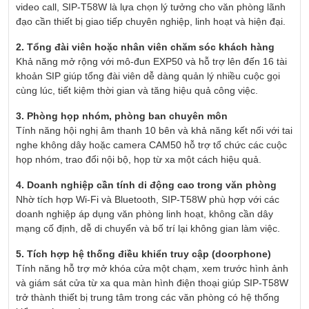
video call, SIP-T58W là lựa chọn lý tưởng cho văn phòng lãnh
đạo cần thiết bị giao tiếp chuyên nghiệp, linh hoạt và hiện đại.
2. Tổng đài viên hoặc nhân viên chăm sóc khách hàng
Khả năng mở rộng với mô-đun EXP50 và hỗ trợ lên đến 16 tài
khoản SIP giúp tổng đài viên dễ dàng quản lý nhiều cuộc gọi
cùng lúc, tiết kiệm thời gian và tăng hiệu quả công việc.
3. Phòng họp nhóm, phòng ban chuyên môn
Tính năng hội nghị âm thanh 10 bên và khả năng kết nối với tai
nghe không dây hoặc camera CAM50 hỗ trợ tổ chức các cuộc
họp nhóm, trao đổi nội bộ, họp từ xa một cách hiệu quả.
4. Doanh nghiệp cần tính di động cao trong văn phòng
Nhờ tích hợp Wi-Fi và Bluetooth, SIP-T58W phù hợp với các
doanh nghiệp áp dụng văn phòng linh hoạt, không cần dây
mạng cố định, dễ di chuyển và bố trí lại không gian làm việc.
5. Tích hợp hệ thống điều khiển truy cập (doorphone)
Tính năng hỗ trợ mở khóa cửa một chạm, xem trước hình ảnh
và giám sát cửa từ xa qua màn hình điện thoại giúp SIP-T58W
trở thành thiết bị trung tâm trong các văn phòng có hệ thống