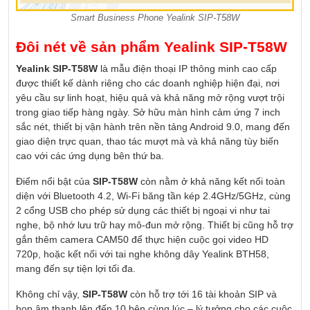
Smart Business Phone Yealink SIP-T58W
Đôi nét về sản phẩm Yealink SIP-T58W
Yealink SIP-T58W
là mẫu điện thoại IP thông minh cao cấp
được thiết kế dành riêng cho các doanh nghiệp hiện đại, nơi
yêu cầu sự linh hoạt, hiệu quả và khả năng mở rộng vượt trội
trong giao tiếp hàng ngày. Sở hữu màn hình cảm ứng 7 inch
sắc nét, thiết bị vận hành trên nền tảng Android 9.0, mang đến
giao diện trực quan, thao tác mượt mà và khả năng tùy biến
cao với các ứng dụng bên thứ ba.
Điểm nổi bật của
SIP-T58W
còn nằm ở khả năng kết nối toàn
diện với Bluetooth 4.2, Wi-Fi băng tần kép 2.4GHz/5GHz, cùng
2 cổng USB cho phép sử dụng các thiết bị ngoại vi như tai
nghe, bộ nhớ lưu trữ hay mô-đun mở rộng. Thiết bị cũng hỗ trợ
gắn thêm camera CAM50 để thực hiện cuộc gọi video HD
720p, hoặc kết nối với tai nghe không dây Yealink BTH58,
mang đến sự tiện lợi tối đa.
Không chỉ vậy,
SIP-T58W
còn hỗ trợ tới 16 tài khoản SIP và
họp âm thanh lên đến 10 bên cùng lúc – lý tưởng cho các cuộc