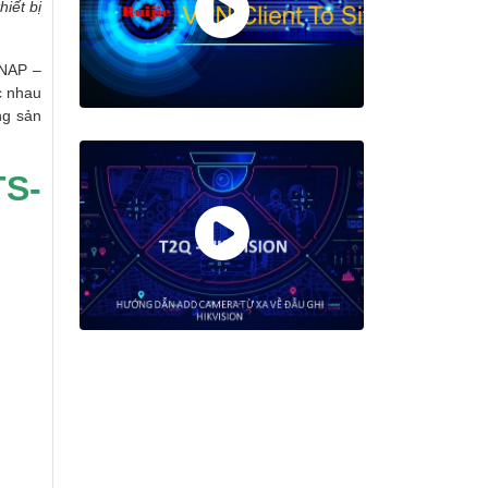
hiết bị
QNAP –
c nhau
ng sản
TS-