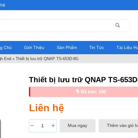
 hệ
ng Chủ
Giới Thiệu
Sản Phẩm
Tin Tức
Tài Liệu 
gh End
»
Thiết bị lưu trữ QNAP TS-653D-8G
Thiết bị lưu trữ QNAP TS-653
Đã bán: 100
Liên hệ
Mua ngay
Thêm vào giỏ 