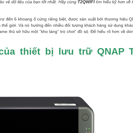
bảo vệ dữ liệu của bạn tốt nhất. Hãy cùng
T2QWIFI
tìm hiểu kỹ hơn về t
trợ đến 6 khoang ổ cứng riêng biệt, được sản xuất bởi thương hiệu 
 thế giới. Và nó hướng đến nhiều đối tượng khách hàng sử dụng khá
e thủ sở hữu một “kho tàng” trò chơi” đồ sộ. Để hiểu rõ hơn về dò
của thiết bị lưu trữ QNAP 