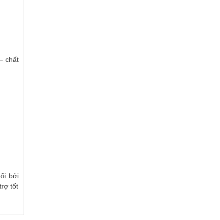
– chất
ối bởi
rợ tốt