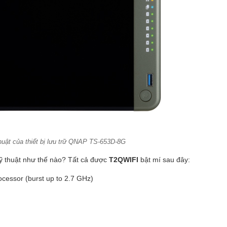
huật của thiết bị lưu trữ QNAP TS-653D-8G
ỹ thuật như thế nào? Tất cả được
T2QWIFI
bật mí sau đây:
ocessor (burst up to 2.7 GHz)