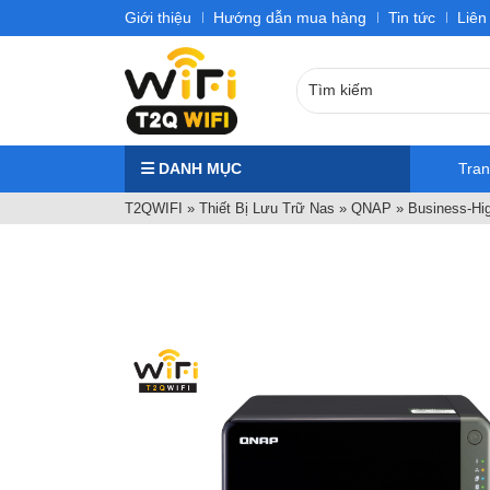
Giới thiệu
Hướng dẫn mua hàng
Tin tức
Liên
DANH MỤC
Tra
T2QWIFI
»
Thiết Bị Lưu Trữ Nas
»
QNAP
»
Business-Hi