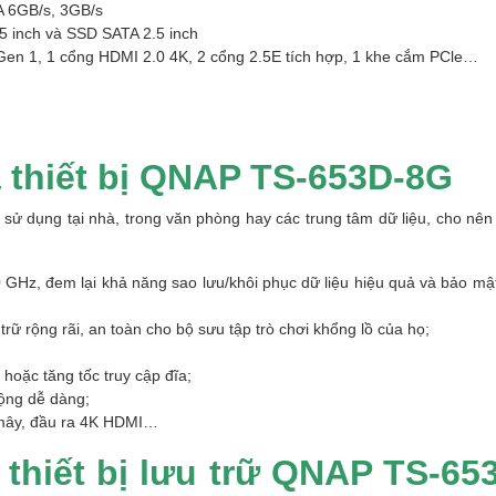
TA 6GB/s, 3GB/s
5 inch và SSD SATA 2.5 inch
Gen 1, 1 cổng HDMI 2.0 4K, 2 cổng 2.5E tích hợp, 1 khe cắm PCle…
a thiết bị QNAP TS-653D-8G
ử dụng tại nhà, trong văn phòng hay các trung tâm dữ liệu, cho nên
.0 GHz, đem lại khả năng sao lưu/khôi phục dữ liệu hiệu quả và bảo mật
ữ rộng rãi, an toàn cho bộ sưu tập trò chơi khổng lồ của họ;
hoặc tăng tốc truy cập đĩa;
rộng dễ dàng;
m mây, đầu ra 4K HDMI…
thiết bị lưu trữ QNAP TS-65