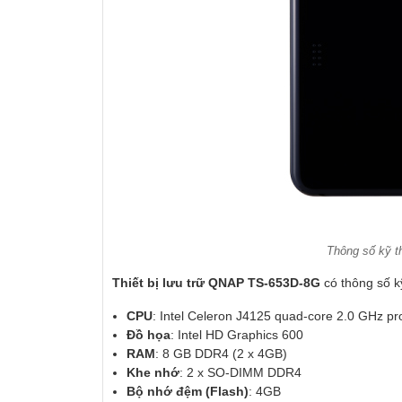
Thông số kỹ t
Thiết bị lưu trữ QNAP TS-653D-8G
có thông số k
CPU
: Intel Celeron J4125 quad-core 2.0 GHz pr
Đồ họa
: Intel HD Graphics 600
RAM
: 8 GB DDR4 (2 x 4GB)
Khe nhớ
: 2 x SO-DIMM DDR4
Bộ nhớ đệm (Flash)
: 4GB