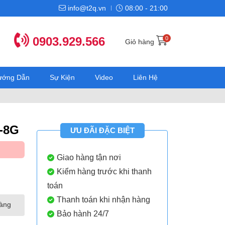
info@t2q.vn
08:00 - 21:00
0903.929.566
0
Giỏ hàng
Hướng Dẫn
Sự Kiện
Video
Liên Hệ
D-8G
ƯU ĐÃI ĐẶC BIỆT
Giao hàng tận nơi
Kiểm hàng trước khi thanh
toán
Thanh toán khi nhận hàng
hàng
Bảo hành 24/7