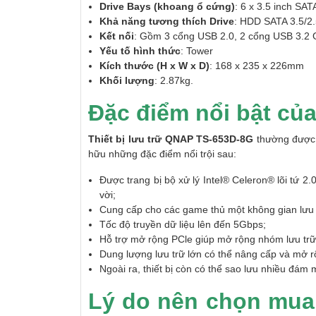
Drive Bays (khoang ổ cứng)
: 6 x 3.5 inch SA
Khả năng tương thích Drive
: HDD SATA 3.5/2.
Kết nối
: Gồm 3 cổng USB 2.0, 2 cổng USB 3.2 
Yếu tố hình thức
: Tower
Kích thước (H x W x D)
: 168 x 235 x 226mm
Khối lượng
: 2.87kg.
Đặc điểm nổi bật củ
Thiết bị lưu trữ QNAP TS-653D-8G
thường được s
hữu những đặc điểm nổi trội sau:
Được trang bị bộ xử lý Intel® Celeron® lõi tứ 2
vời;
Cung cấp cho các game thủ một không gian lưu tr
Tốc độ truyền dữ liệu lên đến 5Gbps;
Hỗ trợ mở rộng PCle giúp mở rộng nhóm lưu trữ 
Dung lượng lưu trữ lớn có thể nâng cấp và mở 
Ngoài ra, thiết bị còn có thể sao lưu nhiều đá
Lý do nên chọn mua 