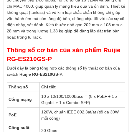
chỉ MAC 4000, giúp quản lý mạng hiệu quả và ổn định. Thiết kế
không quạt (fanless) và vỏ kim loại chắc chắn không chỉ giúp
vận hành êm mà còn tăng độ bền, chống chịu tốt với các sự cố
điện nhảy, sét đánh. Kích thước nhỏ gọn 202 mm × 108 mm ×
28 mm và trọng lượng 1.38 kg giúp dễ dàng lắp đặt trên bàn
hoặc trong tủ rack.
Thông số cơ bản của sản phẩm Ruijie
RG-ES210GS-P
Dưới đây là bảng tổng hợp các thông số kỹ thuật cơ bản của
switch
Ruijie
RG-ES210GS-P
:
Thông số
Chi tiết
10 x 10/100/1000Base-T (8 x PoE+ + 1 x
Cổng mạng
Gigabit + 1 x Combo SFP)
120W, chuẩn IEEE 802.3af/at (tối đa 30W
PoE
mỗi cổng)
Công suất
20 Gbps