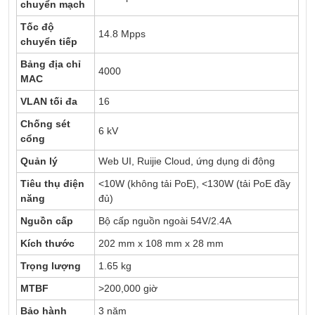
chuyển mạch
Tốc độ
14.8 Mpps
chuyển tiếp
Bảng địa chỉ
4000
MAC
VLAN tối đa
16
Chống sét
6 kV
cổng
Quản lý
Web UI, Ruijie Cloud, ứng dụng di động
Tiêu thụ điện
<10W (không tải PoE), <130W (tải PoE đầy
năng
đủ)
Nguồn cấp
Bộ cấp nguồn ngoài 54V/2.4A
Kích thước
202 mm x 108 mm x 28 mm
Trọng lượng
1.65 kg
MTBF
>200,000 giờ
Bảo hành
3 năm