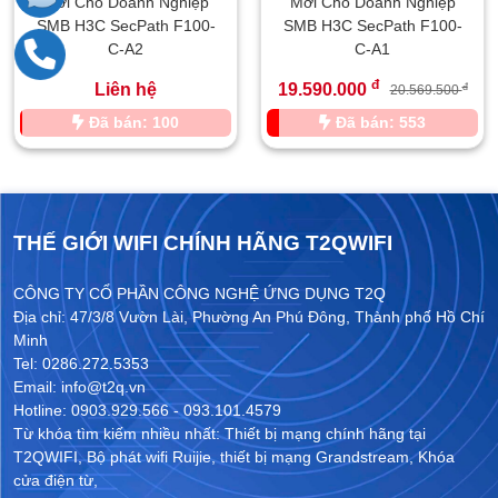
Mới Cho Doanh Nghiệp
Mới Cho Doanh Nghiệp
SMB H3C SecPath F100-
SMB H3C SecPath F100-
C-A2
C-A1
đ
Liên hệ
19.590.000
đ
20.569.500
Đã bán: 100
Đã bán: 553
THẾ GIỚI WIFI CHÍNH HÃNG T2QWIFI
CÔNG TY CỔ PHẦN CÔNG NGHỆ ỨNG DỤNG T2Q
Địa chỉ: 47/3/8 Vườn Lài, Phường An Phú Đông, Thành phố Hồ Chí
Minh
Tel: 0286.272.5353
Email: info@t2q.vn
Hotline: 0903.929.566 - 093.101.4579
Từ khóa tìm kiếm nhiều nhất:
Thiết bị mạng chính hãng tại
T2QWIFI
,
Bộ phát wifi Ruijie
,
thiết bị mạng Grandstream
,
Khóa
cửa điện từ
,