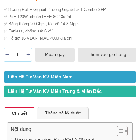
✅ 8 cổng PoE+ Gigabit, 1 cổng Gigabit & 1 Combo SFP
✅ PoE 120W, chuẩn IEEE 802.3at/af
✅ Băng thông 20 Gbps, tốc độ 14.8 Mpps
✅ Fanless, chống sét 6 kV
✅ Hỗ trợ 16 VLAN, MAC 4000 địa chỉ
Mua ngay
Thêm vào giỏ hàng
Liên Hệ Tư Vấn KV Miền Nam
Liên Hệ Tư Vấn KV Miền Trung & Miền Bắc
Thông số kỹ thuật
Chi tiết
Nội dung
Đôi nét về sản phẩm Ruijie RG-ES210GS-P