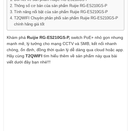
Thông số cơ bản của sản phẩm Ruijie RG-ES210GS-P
Tính năng nổi bật của sản phẩm Ruijie RG-ES210GS-P
T2QWIFI Chuyên phân phối sản phẩm Ruijie RG-ES210GS-P
chính hãng giá tốt
Khám phá
Ruijie RG-ES210GS-P,
switch PoE+ nhỏ gọn nhưng
mạnh mẽ, lý tưởng cho mạng CCTV và SMB, kết nối nhanh
chóng, ổn định, đồng thời quản lý dễ dàng qua cloud hoặc app.
Hãy cùng
T2QWIFI
tìm hiểu thêm về sản phẩm này qua bài
viết dưới đây bạn nhé!!!