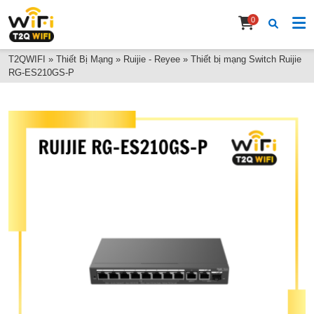
0
T2QWIFI
»
Thiết Bị Mạng
»
Ruijie - Reyee
»
Thiết bị mạng Switch Ruijie
RG-ES210GS-P