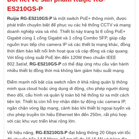
ES210GS-P
Ruijie RG-ES210GS-P
là một switch PoE+ thông minh, được
phát triển chuyên biệt để phục vụ các hệ thống CCTV và mạng
doanh nghiệp vừa và nhỏ. Thiết bị này trang bị 8 cổng PoE+
Gigabit cùng 1 cổng Gigabit và 1 cổng Combo SFP, giúp cấp
nguồn trực tiếp cho camera IP và các thiết bị mạng khác, đồng
thời đảm bảo kết nối linh hoạt qua cả cáp đồng và cáp quang.
Với tổng công suất PoE lên đến 120W theo chuẩn IEEE
802.3at/af,
RG-ES210GS-P
có thể đáp ứng nhu cầu vận hành
nhiều thiết bị đồng thời mà không làm giảm hiệu suất mạng.
Điểm mạnh nổi bật của switch nằm ở khả năng quản lý thông
minh qua cloud hoặc ứng dụng di động, cho phép người dùng
theo dõi, cấu hình và quản lý toàn bộ hệ thống từ xa một cách
tiện lợi. Thiết bị còn hỗ trợ nhận diện tự động các camera IP,
ngăn chặn vòng lặp mạng, cảnh báo khi thiết bị ngoại tuyến và
cho phép truyền tín hiệu Ethernet lên đến 250m, rất phù hợp
với các khu vực triển khai rộng lớn.
Về hiệu năng,
RG-ES210GS-P
đạt băng thông 20 Gbps với tốc
độ chuyển tiếp 14.8 Mpps, hỗ trợ tối đa 16 VLAN và bảng địa