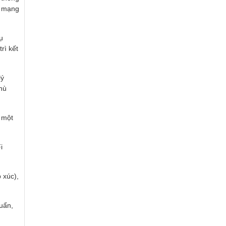
g mạng
ụ
rì kết
lý
hù
 một
i
 xúc),
uẩn,