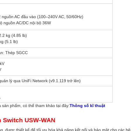
2 nguồn AC đầu vào (100–240V AC, 50/60Hz)
bộ nguồn AC/DC nội bộ 36W
.2 kg (4.85 lb)
kg (5.1 lb)
ắn: Thép SGCC
6kV
V
uản lý qua UniFi Network (v9.1.119 trở lên)
A
a sản phẩm, có thể tham khảo tại đây:
Thông số kĩ thuật
ẩm Switch USW-WAN
g, được thiết kế để tối ưu hóa khả năng kết nối và bảo mật cho các hệ