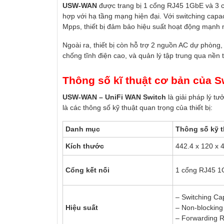
USW-WAN
được trang bị 1 cổng RJ45 1GbE và 3 c
hợp với hạ tầng mạng hiện đại. Với switching capa
Mpps, thiết bị đảm bảo hiệu suất hoạt động mạnh 
Ngoài ra, thiết bị còn hỗ trợ 2 nguồn AC dự phòng
chống tĩnh điện cao, và quản lý tập trung qua nền 
Thông số kĩ thuật cơ bản của
USW-WAN – UniFi WAN Switch
là giải pháp lý t
là các thông số kỹ thuật quan trọng của thiết bị:
Danh mục
Thông số kỹ t
Kích thước
442.4 x 120 x 4
Cổng kết nối
1 cổng RJ45 1
– Switching Ca
Hiệu suất
– Non-blocking
– Forwarding 