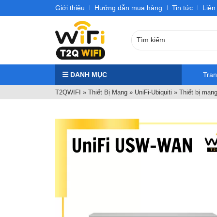
Giới thiệu
Hướng dẫn mua hàng
Tin tức
Liên
DANH MỤC
Tra
T2QWIFI
»
Thiết Bị Mạng
»
UniFi-Ubiquiti
»
Thiết bị mạn