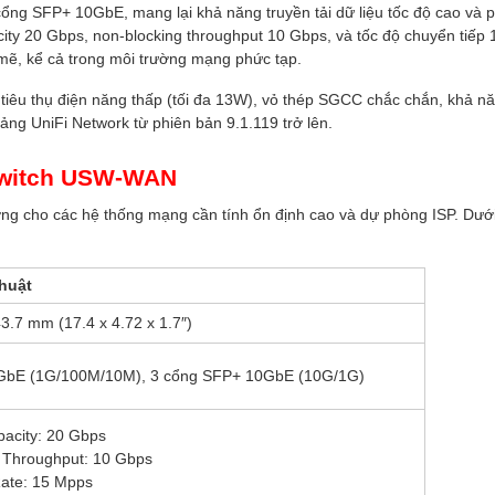
ổng SFP+ 10GbE, mang lại khả năng truyền tải dữ liệu tốc độ cao và 
city 20 Gbps, non-blocking throughput 10 Gbps, và tốc độ chuyển tiếp 
mẽ, kể cả trong môi trường mạng phức tạp.
, tiêu thụ điện năng thấp (tối đa 13W), vỏ thép SGCC chắc chắn, khả n
tảng UniFi Network từ phiên bản 9.1.119 trở lên.
 Switch USW-WAN
ưởng cho các hệ thống mạng cần tính ổn định cao và dự phòng ISP. Dướ
huật
3.7 mm (17.4 x 4.72 x 1.7″)
GbE (1G/100M/10M), 3 cổng SFP+ 10GbE (10G/1G)
pacity: 20 Gbps
 Throughput: 10 Gbps
Rate: 15 Mpps