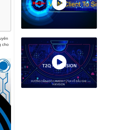
huyên
g cho