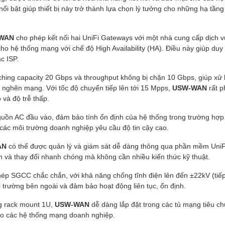
i bật giúp thiết bị này trở thành lựa chọn lý tưởng cho những hạ tần
WAN
cho phép kết nối hai UniFi Gateways với một nhà cung cấp dịch v
ho hệ thống mạng với chế độ High Availability (HA). Điều này giúp duy t
ác ISP.
tching capacity 20 Gbps và throughput không bị chặn 10 Gbps, giúp xử 
 nghẽn mạng. Với tốc độ chuyển tiếp lên tới 15 Mpps,
USW-WAN
rất p
và độ trễ thấp.
guồn AC đầu vào, đảm bảo tính ổn định của hệ thống trong trường hợp
 các môi trường doanh nghiệp yêu cầu độ tin cậy cao.
AN
có thể được quản lý và giám sát dễ dàng thông qua phần mềm UniF
h và thay đổi nhanh chóng mà không cần nhiều kiến thức kỹ thuật.
 thép SGCC chắc chắn, với khả năng chống tĩnh điện lên đến ±22kV (tiếp
i trường bên ngoài và đảm bảo hoạt động liên tục, ổn định.
ng rack mount 1U,
USW-WAN
dễ dàng lắp đặt trong các tủ mạng tiêu ch
cho các hệ thống mạng doanh nghiệp.