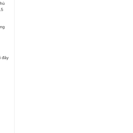
phù
15
ăng
i đây