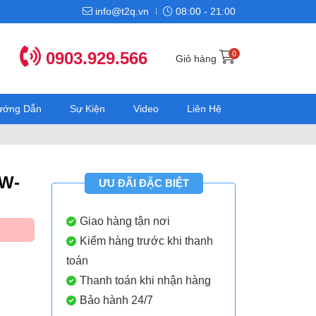
info@t2q.vn
08:00 - 21:00
0903.929.566
0
Giỏ hàng
Hướng Dẫn
Sự Kiện
Video
Liên Hệ
SW-
ƯU ĐÃI ĐẶC BIỆT
Giao hàng tận nơi
Kiểm hàng trước khi thanh
toán
Thanh toán khi nhận hàng
Bảo hành 24/7