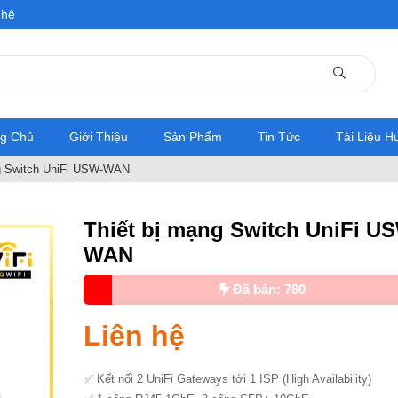
 hệ
ng Chủ
Giới Thiệu
Sản Phẩm
Tin Tức
Tài Liệu 
g Switch UniFi USW-WAN
Thiết bị mạng Switch UniFi U
WAN
Đã bán: 780
Liên hệ
✅ Kết nối 2 UniFi Gateways tới 1 ISP (High Availability)