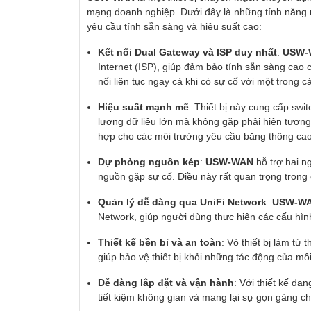
mạng doanh nghiệp. Dưới đây là những tính năng nổ
yêu cầu tính sẵn sàng và hiệu suất cao:
Kết nối Dual Gateway và ISP duy nhất
:
USW-
Internet (ISP), giúp đảm bảo tính sẵn sàng cao c
nối liên tục ngay cả khi có sự cố với một trong c
Hiệu suất mạnh mẽ
: Thiết bị này cung cấp swi
lượng dữ liệu lớn mà không gặp phải hiện tượng
hợp cho các môi trường yêu cầu băng thông cao 
Dự phòng nguồn kép
:
USW-WAN
hỗ trợ hai n
nguồn gặp sự cố. Điều này rất quan trọng trong
Quản lý dễ dàng qua UniFi Network
:
USW-W
Network, giúp người dùng thực hiện các cấu hìn
Thiết kế bền bỉ và an toàn
: Vỏ thiết bị làm từ
giúp bảo vệ thiết bị khỏi những tác động của mô
Dễ dàng lắp đặt và vận hành
: Với thiết kế dạ
tiết kiệm không gian và mang lại sự gọn gàng 