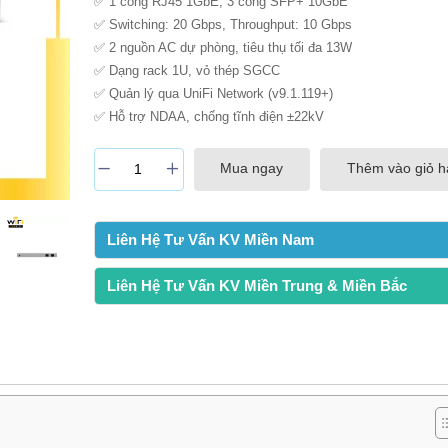
✅ 1 cổng RJ45 1GbE, 3 cổng SFP+ 10GbE
✅ Switching: 20 Gbps, Throughput: 10 Gbps
✅ 2 nguồn AC dự phòng, tiêu thụ tối đa 13W
✅ Dạng rack 1U, vỏ thép SGCC
✅ Quản lý qua UniFi Network (v9.1.119+)
✅ Hỗ trợ NDAA, chống tĩnh điện ±22kV
Mua ngay
Thêm vào giỏ 
Liên Hệ Tư Vấn KV Miền Nam
Liên Hệ Tư Vấn KV Miền Trung & Miền Bắc