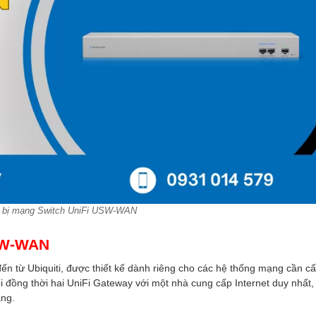
t bị mạng Switch UniFi USW-WAN
USW-WAN
đến từ Ubiquiti, được thiết kế dành riêng cho các hệ thống mạng cần c
nối đồng thời hai UniFi Gateway với một nhà cung cấp Internet duy nhất,
ạng.