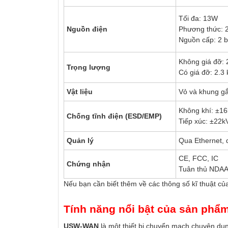
Tối đa: 13W
Nguồn điện
Phương thức: 
Nguồn cấp: 2 
Không giá đỡ: 2
Trọng lượng
Có giá đỡ: 2.3 
Vật liệu
Vỏ và khung g
Không khí: ±1
Chống tĩnh điện (ESD/EMP)
Tiếp xúc: ±22k
Quản lý
Qua Ethernet, q
CE, FCC, IC
Chứng nhận
Tuân thủ NDA
Nếu bạn cần biết thêm về các thông số kĩ thuật củ
Tính năng nổi bật của sản ph
USW-WAN
là một thiết bị chuyển mạch chuyên dụn