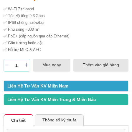
✅ Wi-Fi 7 tri-band
✅ Tốc độ tổng 9.3 Gbps
✅ IP68 chống nước/bụi
✅ Phủ sóng ~300 m²
✅ PoE+ (cấp nguồn qua cáp Ethernet)
✅ Gắn tường hoặc cột
✅ Hỗ trợ MLO & AFC
Mua ngay
Thêm vào giỏ hàng
Liên Hệ Tư Vấn KV Miền Nam
Liên Hệ Tư Vấn KV Miền Trung & Miền Bắc
Thông số kỹ thuật
Chi tiết