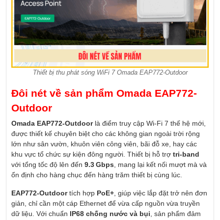
Thiết bị thu phát sóng WiFi 7 Omada EAP772-Outdoor
Đôi nét về sản phẩm Omada EAP772-
Outdoor
Omada EAP772-Outdoor
là điểm truy cập Wi-Fi 7 thế hệ mới,
được thiết kế chuyên biệt cho các không gian ngoài trời rộng
lớn như sân vườn, khuôn viên công viên, bãi đỗ xe, hay các
khu vực tổ chức sự kiện đông người. Thiết bị hỗ trợ
tri-band
với tổng tốc độ lên đến
9.3 Gbps
, mang lại kết nối mượt mà và
ổn định cho hàng chục đến hàng trăm thiết bị cùng lúc.
EAP772-Outdoor
tích hợp
PoE+
, giúp việc lắp đặt trở nên đơn
giản, chỉ cần một cáp Ethernet để vừa cấp nguồn vừa truyền
dữ liệu. Với chuẩn
IP68 chống nước và bụi
, sản phẩm đảm