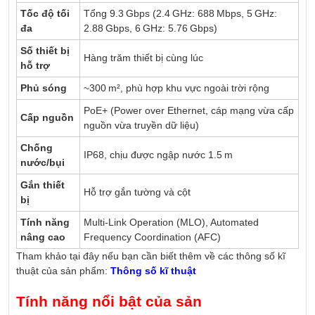
Tốc độ tối
Tổng 9.3 Gbps (2.4 GHz: 688 Mbps, 5 GHz:
đa
2.88 Gbps, 6 GHz: 5.76 Gbps)
Số thiết bị
Hàng trăm thiết bị cùng lúc
hỗ trợ
Phủ sóng
~300 m², phù hợp khu vực ngoài trời rộng
PoE+ (Power over Ethernet, cáp mạng vừa cấp
Cấp nguồn
nguồn vừa truyền dữ liệu)
Chống
IP68, chịu được ngập nước 1.5 m
nước/bụi
Gắn thiết
Hỗ trợ gắn tường và cột
bị
Tính năng
Multi-Link Operation (MLO), Automated
nâng cao
Frequency Coordination (AFC)
Tham khảo tại đây nếu bạn cần biết thêm về các thông số kĩ
thuật của sản phẩm:
Thông số kĩ thuật
Tính năng nổi bật của sản