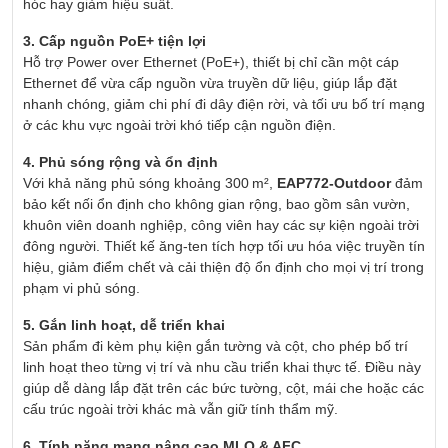
hóc hay giảm hiệu suất.
3. Cấp nguồn PoE+ tiện lợi
Hỗ trợ Power over Ethernet (PoE+), thiết bị chỉ cần một cáp
Ethernet để vừa cấp nguồn vừa truyền dữ liệu, giúp lắp đặt
nhanh chóng, giảm chi phí đi dây điện rời, và tối ưu bố trí mạng
ở các khu vực ngoài trời khó tiếp cận nguồn điện.
4. Phủ sóng rộng và ổn định
Với khả năng phủ sóng khoảng 300 m²,
EAP772-Outdoor
đảm
bảo kết nối ổn định cho không gian rộng, bao gồm sân vườn,
khuôn viên doanh nghiệp, công viên hay các sự kiện ngoài trời
đông người. Thiết kế ăng-ten tích hợp tối ưu hóa việc truyền tín
hiệu, giảm điểm chết và cải thiện độ ổn định cho mọi vị trí trong
phạm vi phủ sóng.
5. Gắn linh hoạt, dễ triển khai
Sản phẩm đi kèm phụ kiện gắn tường và cột, cho phép bố trí
linh hoạt theo từng vị trí và nhu cầu triển khai thực tế. Điều này
giúp dễ dàng lắp đặt trên các bức tường, cột, mái che hoặc các
cấu trúc ngoài trời khác mà vẫn giữ tính thẩm mỹ.
6. Tính năng mạng nâng cao MLO & AFC