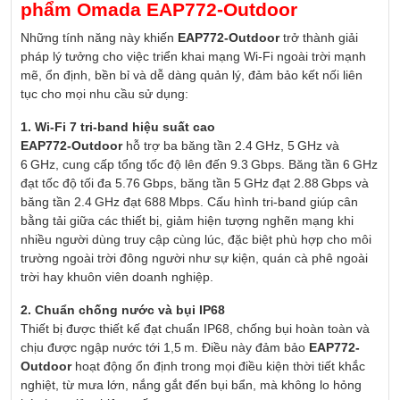
phẩm Omada EAP772-Outdoor
Những tính năng này khiến
EAP772-Outdoor
trở thành giải
pháp lý tưởng cho việc triển khai mạng Wi-Fi ngoài trời mạnh
mẽ, ổn định, bền bỉ và dễ dàng quản lý, đảm bảo kết nối liên
tục cho mọi nhu cầu sử dụng:
1. Wi-Fi 7 tri-band hiệu suất cao
EAP772-Outdoor
hỗ trợ ba băng tần 2.4 GHz, 5 GHz và
6 GHz, cung cấp tổng tốc độ lên đến 9.3 Gbps. Băng tần 6 GHz
đạt tốc độ tối đa 5.76 Gbps, băng tần 5 GHz đạt 2.88 Gbps và
băng tần 2.4 GHz đạt 688 Mbps. Cấu hình tri-band giúp cân
bằng tải giữa các thiết bị, giảm hiện tượng nghẽn mạng khi
nhiều người dùng truy cập cùng lúc, đặc biệt phù hợp cho môi
trường ngoài trời đông người như sự kiện, quán cà phê ngoài
trời hay khuôn viên doanh nghiệp.
2. Chuẩn chống nước và bụi IP68
Thiết bị được thiết kế đạt chuẩn IP68, chống bụi hoàn toàn và
chịu được ngập nước tới 1,5 m. Điều này đảm bảo
EAP772-
Outdoor
hoạt động ổn định trong mọi điều kiện thời tiết khắc
nghiệt, từ mưa lớn, nắng gắt đến bụi bẩn, mà không lo hỏng