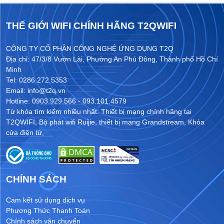
THẾ GIỚI WIFI CHÍNH HÃNG T2QWIFI
CÔNG TY CỔ PHẦN CÔNG NGHỆ ỨNG DỤNG T2Q
Địa chỉ: 47/3/8 Vườn Lài, Phường An Phú Đông, Thành phố Hồ Chí
Minh
Tel: 0286.272.5353
Email: info@t2q.vn
Hotline: 0903.929.566 - 093.101.4579
Từ khóa tìm kiếm nhiều nhất:
Thiết bị mạng chính hãng tại
T2QWIFI
,
Bộ phát wifi Ruijie
,
thiết bị mạng Grandstream
,
Khóa
cửa điện từ
,
CHÍNH SÁCH
Cam kết sử dụng dịch vụ
Phương Thức Thanh Toán
Chính sách vận chuyển