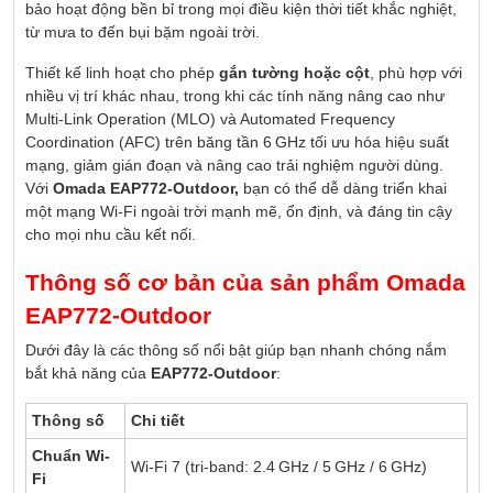
bảo hoạt động bền bỉ trong mọi điều kiện thời tiết khắc nghiệt,
từ mưa to đến bụi bặm ngoài trời.
Thiết kế linh hoạt cho phép
gắn tường hoặc cột
, phù hợp với
nhiều vị trí khác nhau, trong khi các tính năng nâng cao như
Multi-Link Operation (MLO) và Automated Frequency
Coordination (AFC) trên băng tần 6 GHz tối ưu hóa hiệu suất
mạng, giảm gián đoạn và nâng cao trải nghiệm người dùng.
Với
Omada EAP772-Outdoor,
bạn có thể dễ dàng triển khai
một mạng Wi-Fi ngoài trời mạnh mẽ, ổn định, và đáng tin cậy
cho mọi nhu cầu kết nối.
Thông số cơ bản của sản phẩm Omada
EAP772-Outdoor
Dưới đây là các thông số nổi bật giúp bạn nhanh chóng nắm
bắt khả năng của
EAP772-Outdoor
:
Thông số
Chi tiết
Chuẩn Wi-
Wi-Fi 7 (tri-band: 2.4 GHz / 5 GHz / 6 GHz)
Fi