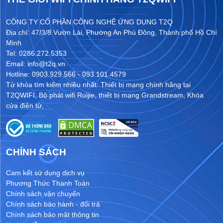
CÔNG TY CỔ PHẦN CÔNG NGHỆ ỨNG DỤNG T2Q
Địa chỉ: 47/3/8 Vườn Lài, Phường An Phú Đông, Thành phố Hồ Chí
Minh
Tel: 0286.272.5353
Email: info@t2q.vn
Hotline: 0903.929.566 - 093.101.4579
Từ khóa tìm kiếm nhiều nhất:
Thiết bị mạng chính hãng tại
T2QWIFI
,
Bộ phát wifi Ruijie
,
thiết bị mạng Grandstream
,
Khóa
cửa điện từ
,
CHÍNH SÁCH
Cam kết sử dụng dịch vụ
Phương Thức Thanh Toán
Chính sách vận chuyển
Chính sách bảo hành - đổi trả
Chính sách bảo mật thông tin