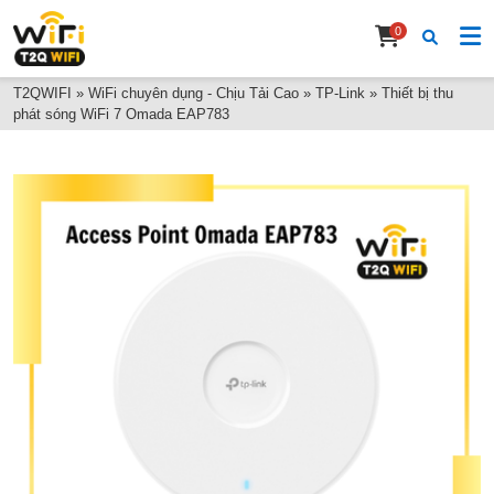
0
T2QWIFI
»
WiFi chuyên dụng - Chịu Tải Cao
»
TP-Link
»
Thiết bị thu
phát sóng WiFi 7 Omada EAP783