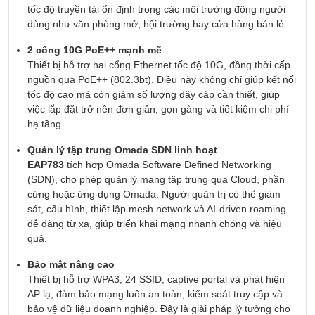
tốc độ truyền tải ổn định trong các môi trường đông người
dùng như văn phòng mở, hội trường hay cửa hàng bán lẻ.
2 cổng 10G PoE++ mạnh mẽ
Thiết bị hỗ trợ hai cổng Ethernet tốc độ 10G, đồng thời cấp
nguồn qua PoE++ (802.3bt). Điều này không chỉ giúp kết nối
tốc độ cao mà còn giảm số lượng dây cáp cần thiết, giúp
việc lắp đặt trở nên đơn giản, gọn gàng và tiết kiệm chi phí
hạ tầng.
Quản lý tập trung Omada SDN linh hoạt
EAP783
tích hợp Omada Software Defined Networking
(SDN), cho phép quản lý mạng tập trung qua Cloud, phần
cứng hoặc ứng dụng Omada. Người quản trị có thể giám
sát, cấu hình, thiết lập mesh network và AI-driven roaming
dễ dàng từ xa, giúp triển khai mạng nhanh chóng và hiệu
quả.
Bảo mật nâng cao
Thiết bị hỗ trợ WPA3, 24 SSID, captive portal và phát hiện
AP lạ, đảm bảo mạng luôn an toàn, kiểm soát truy cập và
bảo vệ dữ liệu doanh nghiệp. Đây là giải pháp lý tưởng cho