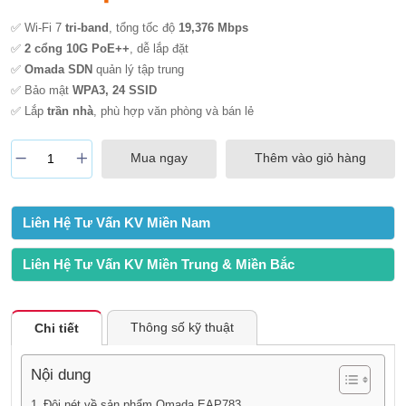
✅ Wi-Fi 7
tri-band
, tổng tốc độ
19,376 Mbps
✅
2 cổng 10G PoE++
, dễ lắp đặt
✅
Omada SDN
quản lý tập trung
✅ Bảo mật
WPA3, 24 SSID
✅ Lắp
trần nhà
, phù hợp văn phòng và bán lẻ
Mua ngay
Thêm vào giỏ hàng
Liên Hệ Tư Vấn KV Miền Nam
Liên Hệ Tư Vấn KV Miền Trung & Miền Bắc
Thông số kỹ thuật
Chi tiết
Nội dung
Đôi nét về sản phẩm Omada EAP783