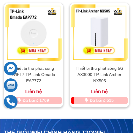
Thiết bị thu phát sóng
Thiết bị thu phát sóng 5G
WIFI 7 TP-Link Omada
AX3000 TP-Link Archer
EAP772
NX505
Liên hệ
Liên hệ
Đã bán: 1709
Đã bán: 515
THẾ GIỚI WIFI CHÍNH HÃNG T2QWIFI