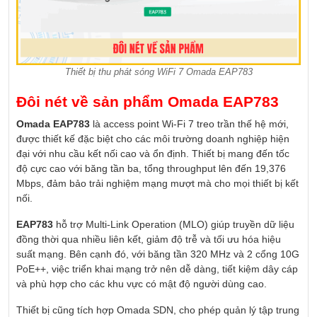
Thiết bị thu phát sóng WiFi 7 Omada EAP783
Đôi nét về sản phẩm Omada EAP783
Omada EAP783
là access point Wi-Fi 7 treo trần thế hệ mới,
được thiết kế đặc biệt cho các môi trường doanh nghiệp hiện
đại với nhu cầu kết nối cao và ổn định. Thiết bị mang đến tốc
độ cực cao với băng tần ba, tổng throughput lên đến 19,376
Mbps, đảm bảo trải nghiệm mạng mượt mà cho mọi thiết bị kết
nối.
EAP783
hỗ trợ Multi-Link Operation (MLO) giúp truyền dữ liệu
đồng thời qua nhiều liên kết, giảm độ trễ và tối ưu hóa hiệu
suất mạng. Bên cạnh đó, với băng tần 320 MHz và 2 cổng 10G
PoE++, việc triển khai mạng trở nên dễ dàng, tiết kiệm dây cáp
và phù hợp cho các khu vực có mật độ người dùng cao.
Thiết bị cũng tích hợp Omada SDN, cho phép quản lý tập trung