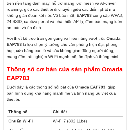
trên nền tảng đám mây, hỗ trợ mạng lưới mesh và AI-driven
roaming, giúp các thiết bị di chuyển giữa các điểm phát mà
không gián đoạn kết nối. Về bảo mật,
EAP783
cung cấp WPA3,
24 SSID, captive portal và phát hiện AP lạ, đảm bảo mạng luôn
an toàn và ổn định.
Với thiết kế treo trần gọn gàng và hiệu năng vượt trội,
Omada
EAP783
là lựa chọn lý tưởng cho văn phòng hiện đại, phòng
họp, cửa hàng bán lẻ và các không gian đông người dùng,
mang đến trải nghiệm Wi-Fi mạnh mẽ, ổn định và thông minh.
Thông số cơ bản của sản phẩm Omada
EAP783
Dưới đây là các thông số nổi bật của
Omada EAP783
, giúp
bạn hình dung khả năng mạnh mẽ và tính năng ưu việt của
thiết bị:
Thông số
Chi tiết
Chuẩn Wi-Fi
Wi-Fi 7 (802.11be)