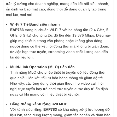
trần lý tưởng cho doanh nghiệp, mang đến kết nối siêu nhanh,
ổn định và bảo mật cao, đồng thời dễ dàng quản lý tập trung
mọi lúc, mọi nơi:
Wi-Fi 7 Tri-Band siêu nhanh
EAP783
trang bị chuẩn Wi-Fi 7 với ba băng tần (2.4 GHz, 5
GHz, 6 GHz) cho tổng tốc độ lên đến 19,376 Mbps. Điều này
giúp mọi thiết bị trong văn phòng hoặc không gian đông
người dùng có thể kết nối đồng thời mà không bị gián đoạn,
từ việc họp trực tuyến, streaming video chất lượng cao đến
tải dữ liệu lớn.
Multi-Link Operation (MLO) tiên tiến
Tính năng MLO cho phép thiết bị truyền dữ liệu đồng thời
qua nhiều liên kết, tối ưu hóa băng thông và giảm độ trễ.
Nhờ vậy, các ứng dụng thời gian thực như video call, hội
nghị trực tuyến hay trò chơi trực tuyến được duy trì ổn định
ngay cả khi mạng có nhiều thiết bị kết nối.
Băng thông kênh rộng 320 MHz
Với kênh siêu rộng,
EAP783
có khả năng xử lý lưu lượng dữ
liệu lớn, tăng dung lượng mạng, giảm tắc nghẽn và đảm bảo