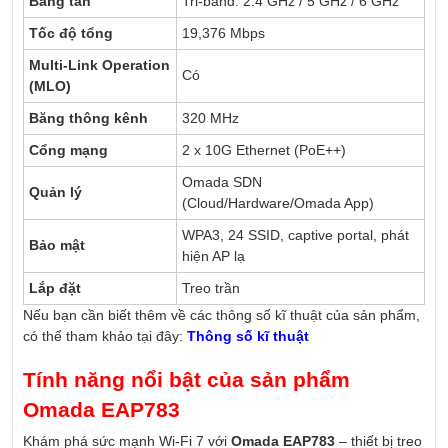
Băng tần
Tri-band: 2.4 GHz / 5 GHz / 6 GHz
Tốc độ tổng
19,376 Mbps
Multi-Link Operation
Có
(MLO)
Băng thông kênh
320 MHz
Cổng mạng
2 x 10G Ethernet (PoE++)
Omada SDN
Quản lý
(Cloud/Hardware/Omada App)
WPA3, 24 SSID, captive portal, phát
Bảo mật
hiện AP lạ
Lắp đặt
Treo trần
Nếu bạn cần biết thêm về các thông số kĩ thuật của sản phẩm,
có thể tham khảo tại đây:
Thông số kĩ thuật
Tính năng nổi bật của sản phẩm
Omada EAP783
Khám phá sức mạnh Wi-Fi 7 với
Omada EAP783
– thiết bị treo