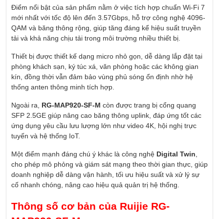
Điểm nổi bật của sản phẩm nằm ở việc tích hợp chuẩn Wi-Fi 7
mới nhất với tốc độ lên đến 3.57Gbps, hỗ trợ công nghệ 4096-
QAM và băng thông rộng, giúp tăng đáng kể hiệu suất truyền
tải và khả năng chịu tải trong môi trường nhiều thiết bị.
Thiết bị được thiết kế dạng micro nhỏ gọn, dễ dàng lắp đặt tại
phòng khách sạn, ký túc xá, văn phòng hoặc các không gian
kín, đồng thời vẫn đảm bảo vùng phủ sóng ổn định nhờ hệ
thống anten thông minh tích hợp.
Ngoài ra,
RG-MAP920-SF-M
còn được trang bị cổng quang
SFP 2.5GE giúp nâng cao băng thông uplink, đáp ứng tốt các
ứng dụng yêu cầu lưu lượng lớn như video 4K, hội nghị trực
tuyến và hệ thống IoT.
Một điểm mạnh đáng chú ý khác là công nghệ
Digital Twin
,
cho phép mô phỏng và giám sát mạng theo thời gian thực, giúp
doanh nghiệp dễ dàng vận hành, tối ưu hiệu suất và xử lý sự
cố nhanh chóng, nâng cao hiệu quả quản trị hệ thống.
Thông số cơ bản của
Ruijie RG-