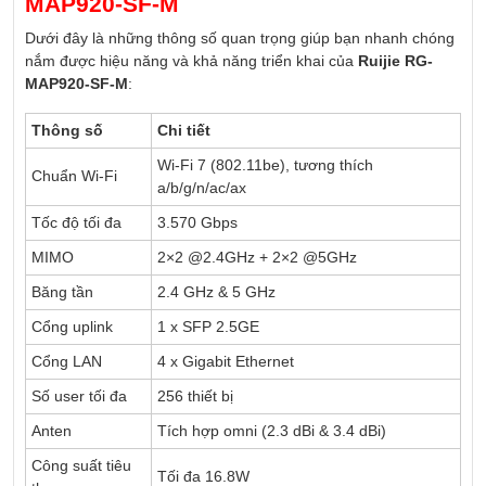
MAP920-SF-M
Dưới đây là những thông số quan trọng giúp bạn nhanh chóng
nắm được hiệu năng và khả năng triển khai của
Ruijie RG-
MAP920-SF-M
:
Thông số
Chi tiết
Wi-Fi 7 (802.11be), tương thích
Chuẩn Wi-Fi
a/b/g/n/ac/ax
Tốc độ tối đa
3.570 Gbps
MIMO
2×2 @2.4GHz + 2×2 @5GHz
Băng tần
2.4 GHz & 5 GHz
Cổng uplink
1 x SFP 2.5GE
Cổng LAN
4 x Gigabit Ethernet
Số user tối đa
256 thiết bị
Anten
Tích hợp omni (2.3 dBi & 3.4 dBi)
Công suất tiêu
Tối đa 16.8W