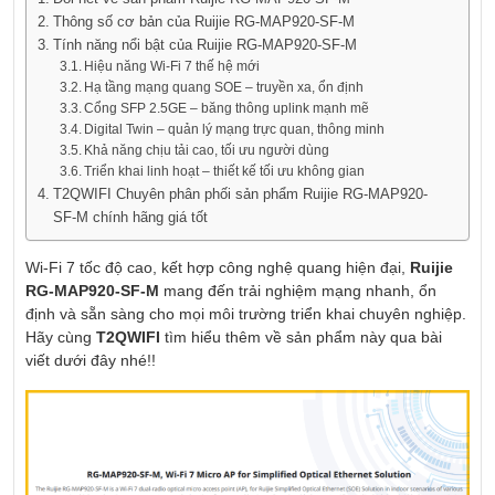
Thông số cơ bản của Ruijie RG-MAP920-SF-M
Tính năng nổi bật của Ruijie RG-MAP920-SF-M
Hiệu năng Wi-Fi 7 thế hệ mới
Hạ tầng mạng quang SOE – truyền xa, ổn định
Cổng SFP 2.5GE – băng thông uplink mạnh mẽ
Digital Twin – quản lý mạng trực quan, thông minh
Khả năng chịu tải cao, tối ưu người dùng
Triển khai linh hoạt – thiết kế tối ưu không gian
T2QWIFI Chuyên phân phối sản phẩm Ruijie RG-MAP920-
SF-M chính hãng giá tốt
Wi-Fi 7 tốc độ cao, kết hợp công nghệ quang hiện đại,
Ruijie
RG-MAP920-SF-M
mang đến trải nghiệm mạng nhanh, ổn
định và sẵn sàng cho mọi môi trường triển khai chuyên nghiệp.
Hãy cùng
T2QWIFI
tìm hiểu thêm về sản phẩm này qua bài
viết dưới đây nhé!!