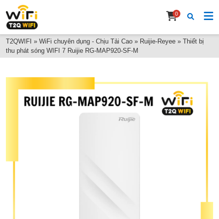
0
T2QWIFI
»
WiFi chuyên dụng - Chịu Tải Cao
»
Ruijie-Reyee
»
Thiết bị
thu phát sóng WIFI 7 Ruijie RG-MAP920-SF-M