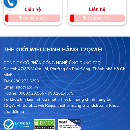
Liên hệ
Liên hệ
Đã bán: 623
Đã bán: 791
THẾ GIỚI WIFI CHÍNH HÃNG T2QWIFI
CÔNG TY CỔ PHẦN CÔNG NGHỆ ỨNG DỤNG T2Q
Địa chỉ: 47/3/8 Vườn Lài, Phường An Phú Đông, Thành phố Hồ Chí
Minh
Tel: 0286.272.5353
Email: info@t2q.vn
Hotline: 0903.929.566 - 093.101.4579
Từ khóa tìm kiếm nhiều nhất:
Thiết bị mạng chính hãng tại
T2QWIFI
,
Bộ phát wifi Ruijie
,
thiết bị mạng Grandstream
,
Khóa
cửa điện từ
,