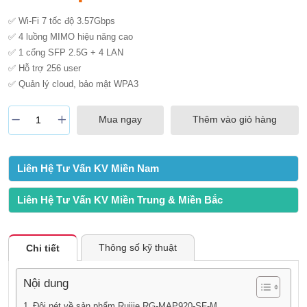
✅ Wi-Fi 7 tốc độ 3.57Gbps
✅ 4 luồng MIMO hiệu năng cao
✅ 1 cổng SFP 2.5G + 4 LAN
✅ Hỗ trợ 256 user
✅ Quản lý cloud, bảo mật WPA3
Mua ngay
Thêm vào giỏ hàng
Liên Hệ Tư Vấn KV Miền Nam
Liên Hệ Tư Vấn KV Miền Trung & Miền Bắc
Thông số kỹ thuật
Chi tiết
Nội dung
Đôi nét về sản phẩm Ruijie RG-MAP920-SF-M