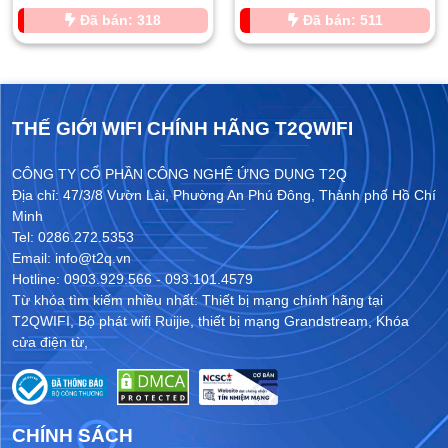
Đã bán: 318
Đã bán: 511
THẾ GIỚI WIFI CHÍNH HÃNG T2QWIFI
CÔNG TY CỔ PHẦN CÔNG NGHỆ ỨNG DỤNG T2Q
Địa chỉ: 47/3/8 Vườn Lài, Phường An Phú Đông, Thành phố Hồ Chí
Minh
Tel: 0286.272.5353
Email: info@t2q.vn
Hotline: 0903.929.566 - 093.101.4579
Từ khóa tìm kiếm nhiều nhất:
Thiết bị mạng chính hãng tại
T2QWIFI
,
Bộ phát wifi Ruijie
,
thiết bị mạng Grandstream
,
Khóa
cửa điện từ
,
CHÍNH SÁCH