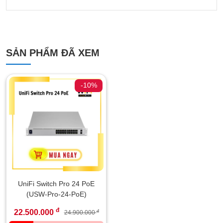
SẢN PHẨM ĐÃ XEM
-10%
UniFi Switch Pro 24 PoE
(USW-Pro-24-PoE)
đ
22.500.000
đ
24.900.000