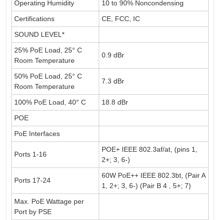
Operating Humidity
10 to 90% Noncondensing
Certifications
CE, FCC, IC
SOUND LEVEL*
25% PoE Load, 25° C
0.9 dBr
Room Temperature
50% PoE Load, 25° C
7.3 dBr
Room Temperature
100% PoE Load, 40° C
18.8 dBr
POE
PoE Interfaces
POE+ IEEE 802.3af/at, (pins 1,
Ports 1-16
2+; 3, 6-)
60W PoE++ IEEE 802.3bt, (Pair A
Ports 17-24
1, 2+; 3, 6-) (Pair B 4 , 5+; 7)
Max. PoE Wattage per
Port by PSE