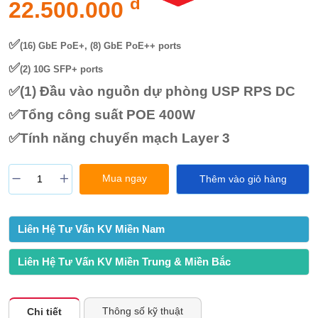
đ
22.500.000
✅
(16) GbE PoE+, (8) GbE PoE++ ports
✅
(2) 10G SFP+ ports
✅(1) Đầu vào nguồn dự phòng USP RPS DC
✅Tổng công suất POE 400W
✅
Tính năng chuyển mạch Layer 3
Mua ngay
Thêm vào giỏ hàng
Liên Hệ Tư Vấn KV Miền Nam
Liên Hệ Tư Vấn KV Miền Trung & Miền Bắc
Thông số kỹ thuật
Chi tiết