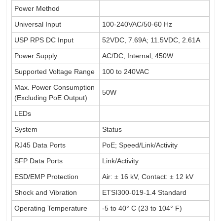
Power Method
Universal Input
100-240VAC/50-60 Hz
USP RPS DC Input
52VDC, 7.69A; 11.5VDC, 2.61A
Power Supply
AC/DC, Internal, 450W
Supported Voltage Range
100 to 240VAC
Max. Power Consumption
50W
(Excluding PoE Output)
LEDs
System
Status
RJ45 Data Ports
PoE; Speed/Link/Activity
SFP Data Ports
Link/Activity
ESD/EMP Protection
Air: ± 16 kV, Contact: ± 12 kV
Shock and Vibration
ETSI300-019-1.4 Standard
Operating Temperature
-5 to 40° C (23 to 104° F)