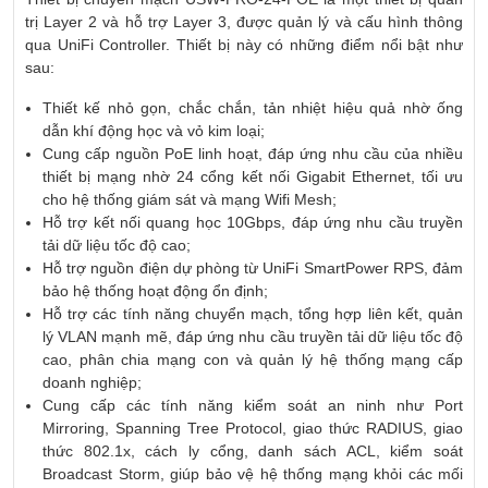
trị Layer 2 và hỗ trợ Layer 3, được quản lý và cấu hình thông
qua UniFi Controller. Thiết bị này có những điểm nổi bật như
sau:
Thiết kế nhỏ gọn, chắc chắn, tản nhiệt hiệu quả nhờ ống
dẫn khí động học và vỏ kim loại;
Cung cấp nguồn PoE linh hoạt, đáp ứng nhu cầu của nhiều
thiết bị mạng nhờ 24 cổng kết nối Gigabit Ethernet, tối ưu
cho hệ thống giám sát và mạng Wifi Mesh;
Hỗ trợ kết nối quang học 10Gbps, đáp ứng nhu cầu truyền
tải dữ liệu tốc độ cao;
Hỗ trợ nguồn điện dự phòng từ UniFi SmartPower RPS, đảm
bảo hệ thống hoạt động ổn định;
Hỗ trợ các tính năng chuyển mạch, tổng hợp liên kết, quản
lý VLAN mạnh mẽ, đáp ứng nhu cầu truyền tải dữ liệu tốc độ
cao, phân chia mạng con và quản lý hệ thống mạng cấp
doanh nghiệp;
Cung cấp các tính năng kiểm soát an ninh như Port
Mirroring, Spanning Tree Protocol, giao thức RADIUS, giao
thức 802.1x, cách ly cổng, danh sách ACL, kiểm soát
Broadcast Storm, giúp bảo vệ hệ thống mạng khỏi các mối