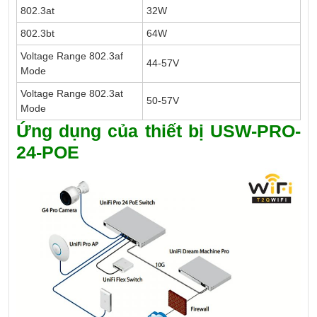
802.3at
32W
802.3bt
64W
Voltage Range 802.3af
44-57V
Mode
Voltage Range 802.3at
50-57V
Mode
Ứng dụng của thiết bị USW-PRO-
24-POE