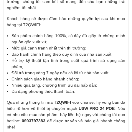
trường, chúng tôi cam kết sẽ mang đến cho bạn những trải
nghiệm tốt nhất.
Khách hàng sẽ được đảm bảo những quyền lợi sau khi mua
hàng tại T2QWIFI:
Sản phẩm chính hãng 100%, có đầy đủ giấy tờ chứng minh
nguồn gốc xuất xứ;
Mức giá cạnh tranh nhất trên thị trường;
Bảo hành chính hãng theo quy định của nhà sản xuất;
Hỗ trợ kỹ thuật tận tình trong suốt quá trình sử dụng sản
phẩm;
Đổi trả trong vòng 7 ngày nếu có lỗi từ nhà sản xuất;
Chính sách giao hàng nhanh chóng;
Nhiều quà tặng, chương trình ưu đãi hấp dẫn;
Đa dạng phương thức thanh toán.
Qua những thông tin mà
T2QWIFI
vừa chia sẻ, hy vọng bạn đã
hiểu rõ hơn về thiết bị chuyển mạch
USW-PRO-24-POE
. Nếu
có nhu cầu mua sản phẩm, hãy liên hệ ngay với chúng tôi qua
hotline:
0903797383
để được tư vấn và báo giá nhanh chóng
nhé!