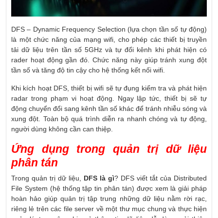
DFS – Dynamic Frequency Selection (lựa chọn tần số tự động)
là một chức năng của mạng wifi, cho phép các thiết bị truyền
tải dữ liệu trên tần số 5GHz và tự đổi kênh khi phát hiện có
rader hoạt động gần đó. Chức năng này giúp tránh xung đột
tần số và tăng độ tin cậy cho hệ thống kết nối wifi.
Khi kích hoạt DFS, thiết bị wifi sẽ tự đụng kiểm tra và phát hiện
radar trong phạm vi hoạt động. Ngay lập tức, thiết bị sẽ tự
động chuyển đổi sang kênh tần số khác để tránh nhiễu sóng và
xung đột. Toàn bộ quá trình diễn ra nhanh chóng và tự động,
người dùng không cần can thiệp.
Ứng dụng trong quản trị dữ liệu
phân tán
Trong quản trị dữ liệu,
DFS là gì
? DFS viết tắt của Distributed
File System (hệ thống tập tin phân tán) được xem là giải pháp
hoàn hảo giúp quản trị tập trung những dữ liệu nằm rời rạc,
riêng lẻ trên các file server về một thư mục chung và thực hiện