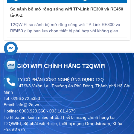
So sánh bộ mở rộng sóng wifi TP-Link RE300 và RE450
từ A-Z
T2QWIFI so sánh bộ mở rộng sóng wifi TP-Link RE300 và
RE450 giúp bạn lựa chọn thiết bị phù hợp với không gian và
ngân sách. KHÁM PHÁ NGAY!
THẾ GIỚI WIFI CHÍNH HÃNG T2QWIFI
CÔNG TY CỔ PHẦN CÔNG NGHỆ ỨNG DỤNG T2Q
Địa chỉ: 47/3/8 Vườn Lài, Phường An Phú Đông, Thành phố Hồ Chí
Minh
Tel: 0286.272.5353
Email: info@t2q.vn
Hotline: 0903.929.566 - 093.101.4579
Từ khóa tìm kiếm nhiều nhất:
Thiết bị mạng chính hãng tại
T2QWIFI
,
Bộ phát wifi Ruijie
,
thiết bị mạng Grandstream
,
Khóa
cửa điện từ
,