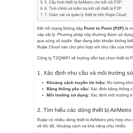
5. Cấu hình thiết bị AirMetro cho kết nối P2P:
6. Tinh chỉnh và kiểm tra kết nối thiết bị P2P:
7. Giám sát và quản lý thiết bị trên Ruijie Cloud:
Kết nối mạng không dây
Point to Point (P2P)
là m
cáp vật lý. Phương pháp này thường được sử dụng 
qua sóng vô tuyến. Bạn đang băn khoăn không biết
Ruijie Cloud nào cho phù hợp với nhu cầu của mìn
Công ty T2QWIFI sẽ hướng dẫn lựa chọn thiết bị Po
1. Xác định nhu cầu và môi trường sử
Khoảng cách truyền tín hiệu:
Đo lường khoả
Băng thông yêu cầu:
Xác định băng thông c
Môi trường sử dụng:
Xác định môi trường tru
2. Tìm hiểu các dòng thiết bị AirMetro
Ruijie có nhiều dòng thiết bị AirMetro phù hợp cho
về tốc độ, khoảng cách và khả năng chịu nhiễu