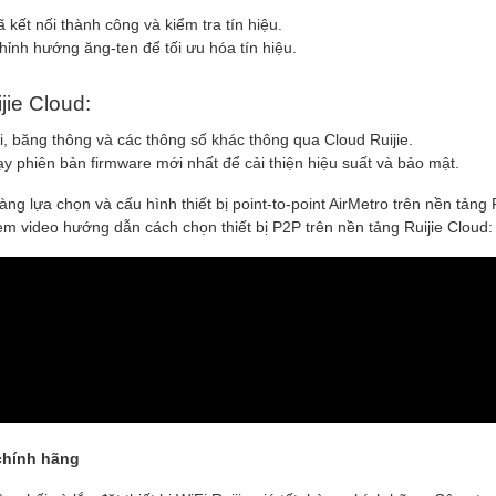
 kết nối thành công và kiểm tra tín hiệu.
hỉnh hướng ăng-ten để tối ưu hóa tín hiệu.
ijie Cloud:
i, băng thông và các thông số khác thông qua Cloud Ruijie.
ạy phiên bản firmware mới nhất để cải thiện hiệu suất và bảo mật.
g lựa chọn và cấu hình thiết bị point-to-point AirMetro trên nền tảng R
m video hướng dẫn cách chọn thiết bị P2P trên nền tảng Ruijie Cloud:
 chính hãng