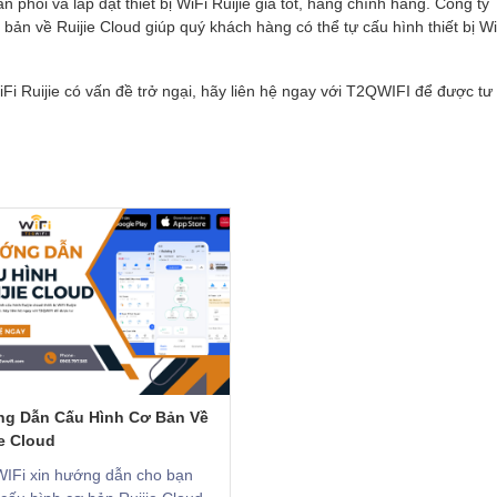
phối và lắp đặt thiết bị WiFi Ruijie giá tốt, hàng chính hãng. Công ty
bản về Ruijie Cloud giúp quý khách hàng có thể tự cấu hình thiết bị Wi
WiFi Ruijie có vấn đề trở ngại, hãy liên hệ ngay với T2QWIFI để được tư
g Dẫn Cấu Hình Cơ Bản Về
ie Cloud
IFi xin hướng dẫn cho bạn