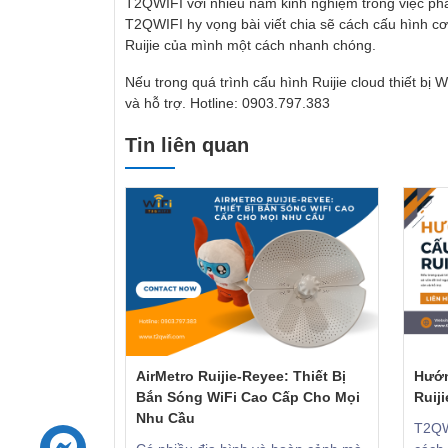
T2QWIFI với nhiều năm kinh nghiệm trong việc phân 
T2QWIFI hy vọng bài viết chia sẽ cách cấu hình cơ 
Ruijie của mình một cách nhanh chóng.
Nếu trong quá trình cấu hình Ruijie cloud thiết bị 
và hỗ trợ. Hotline: 0903.797.383
Tin liên quan
AirMetro Ruijie-Reyee: Thiết Bị
Hướn
Bắn Sóng WiFi Cao Cấp Cho Mọi
Ruij
Nhu Cầu
T2QW