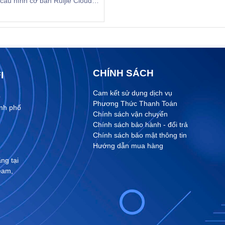
cấu hình cơ bản Ruijie Cloud.
e Cloud giúp bạn cấu hình,
lý thiết bị một cách đơn giản,
 chóng...
CHÍNH SÁCH
I
Cam kết sử dụng dịch vụ
Q
Phương Thức Thanh Toán
ành phố
Chính sách vận chuyển
Chính sách bảo hành - đổi trả
Chính sách bảo mật thông tin
Hướng dẫn mua hàng
ng tại
ream
,