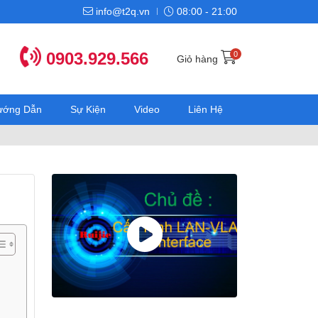
info@t2q.vn
08:00 - 21:00
0903.929.566
0
Giỏ hàng
Hướng Dẫn
Sự Kiện
Video
Liên Hệ