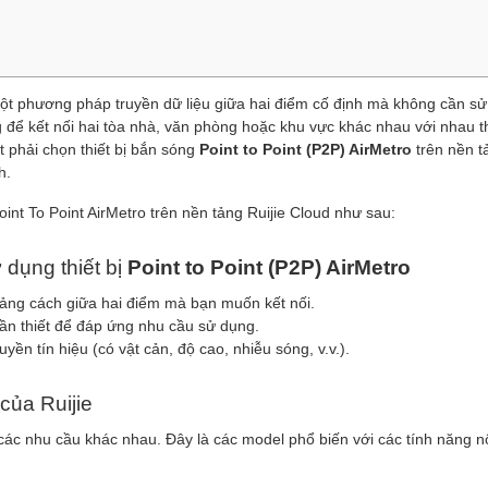
ột phương pháp truyền dữ liệu giữa hai điểm cố định mà không cần s
để kết nối hai tòa nhà, văn phòng hoặc khu vực khác nhau với nhau 
 phải chọn thiết bị bắn sóng
Point to Point (P2P) AirMetro
trên nền t
h.
int To Point AirMetro trên nền tảng Ruijie Cloud như sau:
 dụng thiết bị
Point to Point (P2P) AirMetro
ng cách giữa hai điểm mà bạn muốn kết nối.
ần thiết để đáp ứng nhu cầu sử dụng.
yền tín hiệu (có vật cản, độ cao, nhiễu sóng, v.v.).
 của Ruijie
 các nhu cầu khác nhau. Đây là các model phổ biến với các tính năng nổ