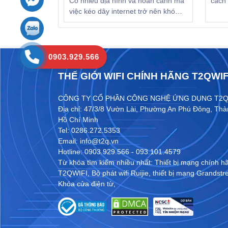
Có nhiều địa hình và hoàn cảnh mà
cách 
việc kéo dây internet trở nên khó
Ruiji
khăn hoặc không thể thực hiện
quản 
được. Thì T2QWIFI xin giới thiệu
nhanh
cho các bạn thiết bị bắn sóng
AirMetro của hãng Ruijie- Reyee.
0903.929.566
THẾ GIỚI WIFI CHÍNH HÃNG T2QWIF
CÔNG TY CỔ PHẦN CÔNG NGHỆ ỨNG DỤNG T2
Địa chỉ: 47/3/8 Vườn Lài, Phường An Phú Đông, Th
Hồ Chí Minh
Tel: 0286.272.5353
Email: info@t2q.vn
Hotline: 0903.929.566 - 093.101.4579
Từ khóa tìm kiếm nhiều nhất:
Thiết bị mạng chính hã
T2QWIFI
,
Bộ phát wifi Ruijie
,
thiết bị mạng Grandst
Khóa cửa điện từ
,