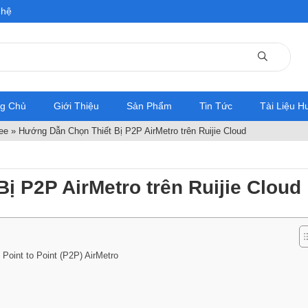
 hệ
ng Chủ
Giới Thiệu
Sản Phẩm
Tin Tức
Tài Liệu 
ee
»
Hướng Dẫn Chọn Thiết Bị P2P AirMetro trên Ruijie Cloud
ị P2P AirMetro trên Ruijie Cloud
 Point to Point (P2P) AirMetro