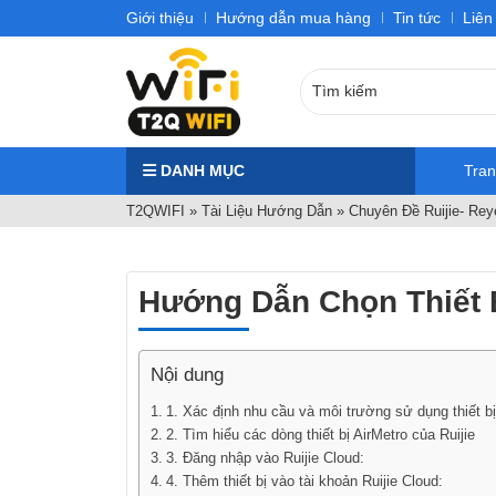
Giới thiệu
Hướng dẫn mua hàng
Tin tức
Liên
DANH MỤC
Tra
T2QWIFI
»
Tài Liệu Hướng Dẫn
»
Chuyên Đề Ruijie- Rey
Hướng Dẫn Chọn Thiết B
Nội dung
1. Xác định nhu cầu và môi trường sử dụng thiết bị
2. Tìm hiểu các dòng thiết bị AirMetro của Ruijie
3. Đăng nhập vào Ruijie Cloud:
4. Thêm thiết bị vào tài khoản Ruijie Cloud: