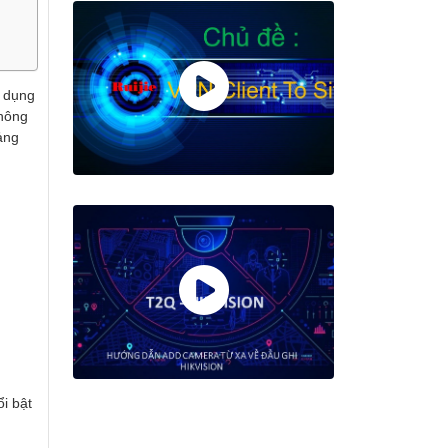
ử dụng
thông
ảng
i bật