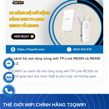
So sánh bộ mở rộng sóng wifi TP-Link RE300 và RE450
từ A-Z
T2QWIFI so sánh bộ mở rộng sóng wifi TP-Link RE300 và
RE450 giúp bạn lựa chọn thiết bị phù hợp với không gian và
ngân sách. KHÁM PHÁ NGAY!
THẾ GIỚI WIFI CHÍNH HÃNG T2QWIFI