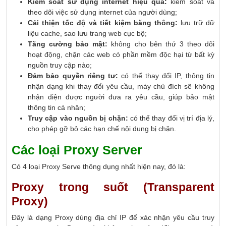
Kiểm soát sử dụng internet hiệu quả:
kiểm soát và
theo dõi việc sử dụng internet của người dùng;
Cải thiện tốc độ và tiết kiệm băng thông:
lưu trữ dữ
liệu cache, sao lưu trang web cục bộ;
Tăng cường bảo mật:
không cho bên thứ 3 theo dõi
hoạt động, chặn các web có phần mềm độc hại từ bất kỳ
nguồn truy cập nào;
Đảm bảo quyền riêng tư:
có thể thay đổi IP, thông tin
nhận dạng khi thay đổi yêu cầu, máy chủ đích sẽ không
nhận diện được người đưa ra yêu cầu, giúp bảo mật
thông tin cá nhân;
Truy cập vào nguồn bị chặn:
có thể thay đổi vị trí địa lý,
cho phép gỡ bỏ các hạn chế nội dung bị chặn.
Các loại Proxy Server
Có 4 loại Proxy Serve thông dụng nhất hiện nay, đó là:
Proxy trong suốt (Transparent
Proxy)
Đây là dạng Proxy dùng địa chỉ IP để xác nhận yêu cầu truy