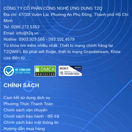
CÔNG TY CỔ PHẦN CÔNG NGHỆ ỨNG DỤNG T2Q
Địa chỉ: 47/3/8 Vườn Lài, Phường An Phú Đông, Thành phố Hồ Chí
Minh
Tel: 0286.272.5353
Email: info@t2q.vn
Hotline: 0903.929.566 - 093.101.4579
Từ khóa tìm kiếm nhiều nhất:
Thiết bị mạng chính hãng tại
T2QWIFI
,
Bộ phát wifi Ruijie
,
thiết bị mạng Grandstream
,
Khóa
cửa điện từ
,
CHÍNH SÁCH
Cam kết sử dụng dịch vụ
Phương Thức Thanh Toán
Chính sách vận chuyển
Chính sách bảo hành - đổi trả
Chính sách bảo mật thông tin
Hướng dẫn mua hàng