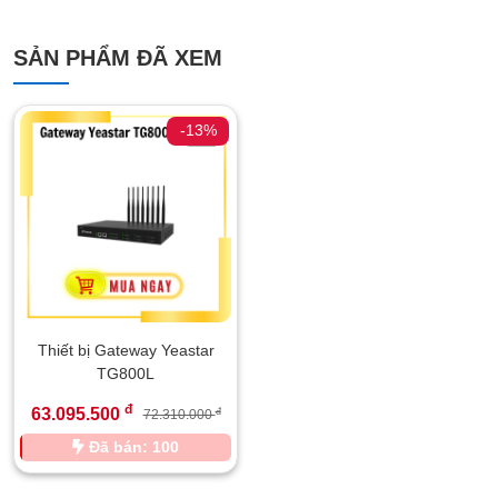
SẢN PHẨM ĐÃ XEM
-13%
Thiết bị Gateway Yeastar
TG800L
đ
63.095.500
đ
72.310.000
Đã bán: 100