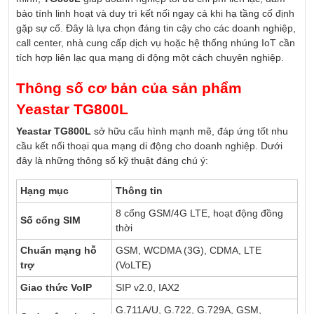
bảo tính linh hoạt và duy trì kết nối ngay cả khi hạ tầng cố định
gặp sự cố. Đây là lựa chọn đáng tin cậy cho các doanh nghiệp,
call center, nhà cung cấp dịch vụ hoặc hệ thống nhúng IoT cần
tích hợp liên lạc qua mạng di động một cách chuyên nghiệp.
Thông số cơ bản của sản phẩm
Yeastar TG800L
Yeastar TG800L
sở hữu cấu hình mạnh mẽ, đáp ứng tốt nhu
cầu kết nối thoại qua mạng di động cho doanh nghiệp. Dưới
đây là những thông số kỹ thuật đáng chú ý:
Hạng mục
Thông tin
8 cổng GSM/4G LTE, hoạt động đồng
Số cổng SIM
thời
Chuẩn mạng hỗ
GSM, WCDMA (3G), CDMA, LTE
trợ
(VoLTE)
Giao thức VoIP
SIP v2.0, IAX2
G.711A/U, G.722, G.729A, GSM,