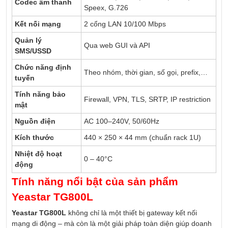
Codec âm thanh
Speex, G.726
Kết nối mạng
2 cổng LAN 10/100 Mbps
Quản lý
Qua web GUI và API
SMS/USSD
Chức năng định
Theo nhóm, thời gian, số gọi, prefix,…
tuyến
Tính năng bảo
Firewall, VPN, TLS, SRTP, IP restriction
mật
Nguồn điện
AC 100–240V, 50/60Hz
Kích thước
440 × 250 × 44 mm (chuẩn rack 1U)
Nhiệt độ hoạt
0 – 40°C
động
Tính năng nổi bật của sản phẩm
Yeastar TG800L
Yeastar TG800L
không chỉ là một thiết bị gateway kết nối
mạng di động – mà còn là một giải pháp toàn diện giúp doanh