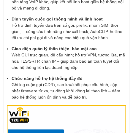
nền tảng VoIP khác, giúp kết nối linh hoạt giữa hệ thống nội
bộ và mạng di động.
Định tuyến cuộc gọi thông minh và linh hoạt
Hỗ trợ định tuyến dựa trên số gọi, prefix, nhóm SIM, thời
gian,… cùng các tính năng như call back, AutoCLIP, hotline –
tối ưu chi phí gọi đi và nâng cao hiệu quả vận hành.
Giao diện quản lý thân thiện, bảo mật cao
Web GUI trực quan, dễ cấu hình; hỗ trợ VPN, tường lửa, mã
hóa TLS/SRTP, chặn IP – giúp đảm bảo an toàn tuyệt đối
cho hệ thống liên lạc doanh nghiệp.
Chức năng hỗ trợ hệ thống đầy đủ
Ghi log cuộc gọi (CDR), sao lưu/khôi phục cấu hình, cập
nhật firmware từ xa, tự động khởi động lại theo lịch – đảm
bảo hệ thống luôn ổn định và dễ bảo trì.