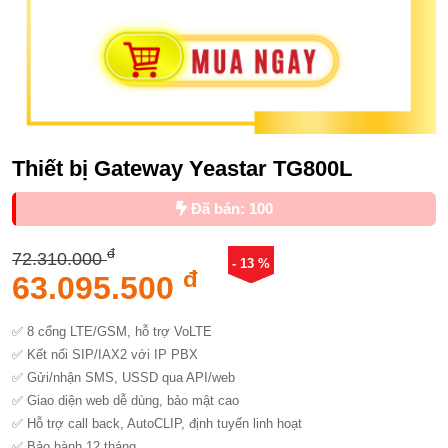
Thiết bị Gateway Yeastar TG800L
Đã bán: 100
đ
72.310.000
- 13 %
đ
63.095.500
✅ 8 cổng LTE/GSM, hỗ trợ VoLTE
✅ Kết nối SIP/IAX2 với IP PBX
✅ Gửi/nhận SMS, USSD qua API/web
✅ Giao diện web dễ dùng, bảo mật cao
✅ Hỗ trợ call back, AutoCLIP, định tuyến linh hoạt
✅ Bảo hành 12 tháng