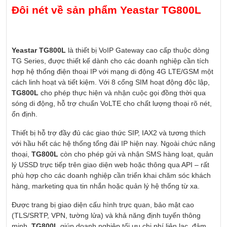
Đôi nét về sản phẩm Yeastar TG800L
Yeastar TG800L
là thiết bị VoIP Gateway cao cấp thuộc dòng
TG Series, được thiết kế dành cho các doanh nghiệp cần tích
hợp hệ thống điện thoại IP với mạng di động 4G LTE/GSM một
cách linh hoạt và tiết kiệm. Với 8 cổng SIM hoạt động độc lập,
TG800L
cho phép thực hiện và nhận cuộc gọi đồng thời qua
sóng di động, hỗ trợ chuẩn VoLTE cho chất lượng thoại rõ nét,
ổn định.
Thiết bị hỗ trợ đầy đủ các giao thức SIP, IAX2 và tương thích
với hầu hết các hệ thống tổng đài IP hiện nay. Ngoài chức năng
thoại,
TG800L
còn cho phép gửi và nhận SMS hàng loạt, quản
lý USSD trực tiếp trên giao diện web hoặc thông qua API – rất
phù hợp cho các doanh nghiệp cần triển khai chăm sóc khách
hàng, marketing qua tin nhắn hoặc quản lý hệ thống từ xa.
Được trang bị giao diện cấu hình trực quan, bảo mật cao
(TLS/SRTP, VPN, tường lửa) và khả năng định tuyến thông
minh,
TG800L
giúp doanh nghiệp tối ưu chi phí liên lạc, đảm