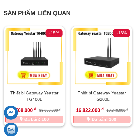
SẢN PHẨM LIÊN QUAN
-15%
-13%
Thiết bị Gateway Yeastar
Thiết bị Gateway Yeastar
TG400L
TG200L
đ
đ
32.708.000
16.822.000
đ
đ
38.690.000
19.340.000
Đã bán: 100
Đã bán: 100