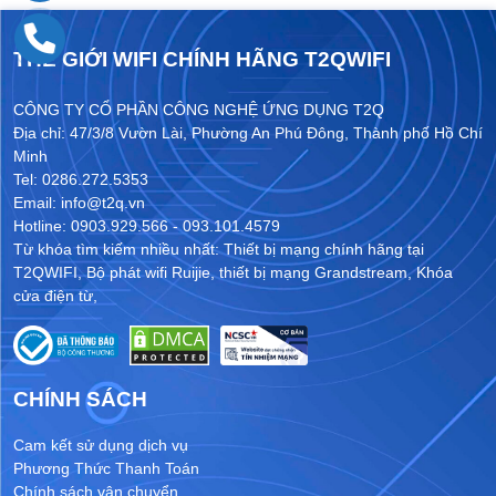
THẾ GIỚI WIFI CHÍNH HÃNG T2QWIFI
CÔNG TY CỔ PHẦN CÔNG NGHỆ ỨNG DỤNG T2Q
Địa chỉ: 47/3/8 Vườn Lài, Phường An Phú Đông, Thành phố Hồ Chí
Minh
Tel: 0286.272.5353
Email: info@t2q.vn
Hotline: 0903.929.566 - 093.101.4579
Từ khóa tìm kiếm nhiều nhất:
Thiết bị mạng chính hãng tại
T2QWIFI
,
Bộ phát wifi Ruijie
,
thiết bị mạng Grandstream
,
Khóa
cửa điện từ
,
CHÍNH SÁCH
Cam kết sử dụng dịch vụ
Phương Thức Thanh Toán
Chính sách vận chuyển