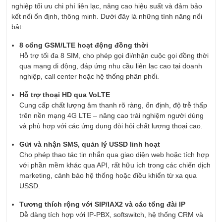
nghiệp tối ưu chi phí liên lạc, nâng cao hiệu suất và đảm bảo
kết nối ổn định, thông minh. Dưới đây là những tính năng nổi
bật:
8 cổng GSM/LTE hoạt động đồng thời
Hỗ trợ tối đa 8 SIM, cho phép gọi đi/nhận cuộc gọi đồng thời
qua mạng di động, đáp ứng nhu cầu liên lạc cao tại doanh
nghiệp, call center hoặc hệ thống phân phối.
Hỗ trợ thoại HD qua VoLTE
Cung cấp chất lượng âm thanh rõ ràng, ổn định, độ trễ thấp
trên nền mạng 4G LTE – nâng cao trải nghiệm người dùng
và phù hợp với các ứng dụng đòi hỏi chất lượng thoại cao.
Gửi và nhận SMS, quản lý USSD linh hoạt
Cho phép thao tác tin nhắn qua giao diện web hoặc tích hợp
với phần mềm khác qua API, rất hữu ích trong các chiến dịch
marketing, cảnh báo hệ thống hoặc điều khiển từ xa qua
USSD.
Tương thích rộng với SIP/IAX2 và các tổng đài IP
Dễ dàng tích hợp với IP-PBX, softswitch, hệ thống CRM và