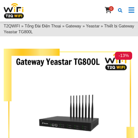
0
T2QWIFI
»
Tổng Đài Điện Thoại
»
Gateway
»
Yeastar
»
Thiết bị Gateway
Yeastar TG800L
-13%