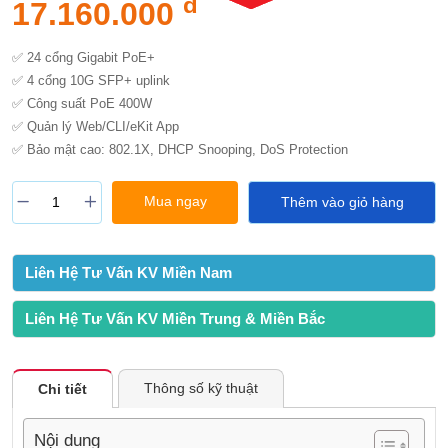
đ
17.160.000
✅ 24 cổng Gigabit PoE+
✅ 4 cổng 10G SFP+ uplink
✅ Công suất PoE 400W
✅ Quản lý Web/CLI/eKit App
✅ Bảo mật cao: 802.1X, DHCP Snooping, DoS Protection
Mua ngay
Thêm vào giỏ hàng
Liên Hệ Tư Vấn KV Miền Nam
Liên Hệ Tư Vấn KV Miền Trung & Miền Bắc
Thông số kỹ thuật
Chi tiết
Nội dung