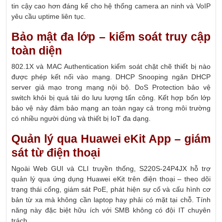
tin cậy cao hơn đáng kể cho hệ thống camera an ninh và VoIP
yêu cầu uptime liên tục.
Bảo mật đa lớp – kiểm soát truy cập
toàn diện
802.1X và MAC Authentication kiểm soát chặt chẽ thiết bị nào
được phép kết nối vào mạng. DHCP Snooping ngăn DHCP
server giả mạo trong mạng nội bộ. DoS Protection bảo vệ
switch khỏi bị quá tải do lưu lượng tấn công. Kết hợp bốn lớp
bảo vệ này đảm bảo mạng an toàn ngay cả trong môi trường
có nhiều người dùng và thiết bị IoT đa dạng.
Quản lý qua Huawei eKit App – giám
sát từ điện thoại
Ngoài Web GUI và CLI truyền thống, S220S-24P4JX hỗ trợ
quản lý qua ứng dụng Huawei eKit trên điện thoại – theo dõi
trạng thái cổng, giám sát PoE, phát hiện sự cố và cấu hình cơ
bản từ xa mà không cần laptop hay phải có mặt tại chỗ. Tính
năng này đặc biệt hữu ích với SMB không có đội IT chuyên
trách.