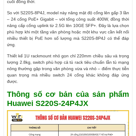
cuối đồng thời.
So với S220S-8P4J, model này nâng mật độ cổng lên gấp 3 lần
– 24 cổng PoE+ Gigabit – với tổng công suất 400W, đồng thời
nâng cấp cổng uplink từ 2.5G lên 10GE SFP+. Đây là lựa chọn
phù hợp khi một tầng văn phòng hoặc một khu vực cần kết nối
nhiều thiết bị PoE hơn số lượng mà S220S-8P4J có thể đáp
ứng.
Thiết kế 1U rackmount nhỏ gọn chỉ 220mm chiều sâu và trọng
lượng 2.8kg, switch phù hợp cả tủ rack tiêu chuẩn lẫn tủ mạng
nông thường gặp trong văn phòng vừa và nhỏ – điểm thực tiễn
quan trọng mà nhiều switch 24 cổng khác không đáp ứng
được.
Thông số cơ bản của sản phẩm
Huawei S220S-24P4JX