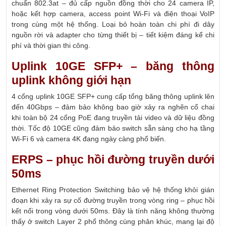
chuẩn 802.3at – đủ cấp nguồn đồng thời cho 24 camera IP,
hoặc kết hợp camera, access point Wi-Fi và điện thoại VoIP
trong cùng một hệ thống. Loại bỏ hoàn toàn chi phí đi dây
nguồn rời và adapter cho từng thiết bị – tiết kiệm đáng kể chi
phí và thời gian thi công.
Uplink 10GE SFP+ – băng thông
uplink không giới hạn
4 cổng uplink 10GE SFP+ cung cấp tổng băng thông uplink lên
đến 40Gbps – đảm bảo không bao giờ xảy ra nghẽn cổ chai
khi toàn bộ 24 cổng PoE đang truyền tải video và dữ liệu đồng
thời. Tốc độ 10GE cũng đảm bảo switch sẵn sàng cho hạ tầng
Wi-Fi 6 và camera 4K đang ngày càng phổ biến.
ERPS – phục hồi đường truyền dưới
50ms
Ethernet Ring Protection Switching bảo vệ hệ thống khỏi gián
đoạn khi xảy ra sự cố đường truyền trong vòng ring – phục hồi
kết nối trong vòng dưới 50ms. Đây là tính năng không thường
thấy ở switch Layer 2 phổ thông cùng phân khúc, mang lại độ