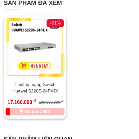
SẢN PHẨM ĐÃ XEM
-91%
Thiết bị mạng Switch
Huawei S220S-24P4JX
đ
17.160.000
đ
199.900.000
Đã bán: 688
SẢN PHẨM LIÊN QUAN