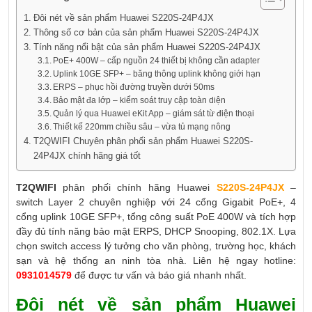
Đôi nét về sản phẩm Huawei S220S-24P4JX
Thông số cơ bản của sản phẩm Huawei S220S-24P4JX
Tính năng nổi bật của sản phẩm Huawei S220S-24P4JX
PoE+ 400W – cấp nguồn 24 thiết bị không cần adapter
Uplink 10GE SFP+ – băng thông uplink không giới hạn
ERPS – phục hồi đường truyền dưới 50ms
Bảo mật đa lớp – kiểm soát truy cập toàn diện
Quản lý qua Huawei eKit App – giám sát từ điện thoại
Thiết kế 220mm chiều sâu – vừa tủ mạng nông
T2QWIFI Chuyên phân phối sản phẩm Huawei S220S-
24P4JX chính hãng giá tốt
T2QWIFI
phân phối chính hãng Huawei
S220S-24P4JX
–
switch Layer 2 chuyên nghiệp với 24 cổng Gigabit PoE+, 4
cổng uplink 10GE SFP+, tổng công suất PoE 400W và tích hợp
đầy đủ tính năng bảo mật ERPS, DHCP Snooping, 802.1X. Lựa
chọn switch access lý tưởng cho văn phòng, trường học, khách
sạn và hệ thống an ninh tòa nhà. Liên hệ ngay hotline:
0931014579
để được tư vấn và báo giá nhanh nhất.
Đôi nét về sản phẩm Huawei