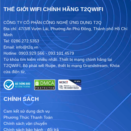
THẾ GIỚI WIFI CHÍNH HÃNG T2QWIFI
CÔNG TY CỔ PHẦN CÔNG NGHỆ ỨNG DỤNG T2Q
Địa chỉ: 47/3/8 Vườn Lài, Phường An Phú Đông, Thành phố Hồ Chí
Minh
Tel: 0286.272.5353
Email: info@t2q.vn
Hotline: 0903.929.566 - 093.101.4579
Từ khóa tìm kiếm nhiều nhất:
Thiết bị mạng chính hãng tại
T2QWIFI
,
Bộ phát wifi Ruijie
,
thiết bị mạng Grandstream
,
Khóa
cửa điện từ
,
CHÍNH SÁCH
Cam kết sử dụng dịch vụ
Phương Thức Thanh Toán
Chính sách vận chuyển
Chính sách bảo hành - đổi trả