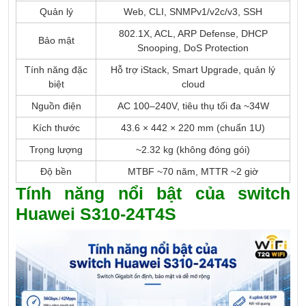
Quản lý
Web, CLI, SNMPv1/v2c/v3, SSH
802.1X, ACL, ARP Defense, DHCP
Bảo mật
Snooping, DoS Protection
Tính năng đặc
Hỗ trợ iStack, Smart Upgrade, quản lý
biệt
cloud
Nguồn điện
AC 100–240V, tiêu thụ tối đa ~34W
Kích thước
43.6 × 442 × 220 mm (chuẩn 1U)
Trọng lượng
~2.32 kg (không đóng gói)
Độ bền
MTBF ~70 năm, MTTR ~2 giờ
Tính năng nổi bật của switch
Huawei S310-24T4S