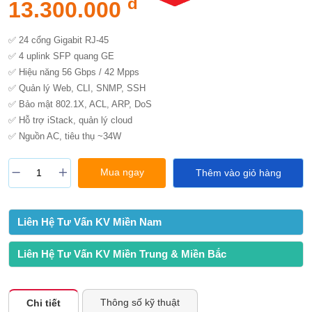
đ
13.300.000
✅ 24 cổng Gigabit RJ-45
✅ 4 uplink SFP quang GE
✅ Hiệu năng 56 Gbps / 42 Mpps
✅ Quản lý Web, CLI, SNMP, SSH
✅ Bảo mật 802.1X, ACL, ARP, DoS
✅ Hỗ trợ iStack, quản lý cloud
✅ Nguồn AC, tiêu thụ ~34W
Mua ngay
Thêm vào giỏ hàng
Liên Hệ Tư Vấn KV Miền Nam
Liên Hệ Tư Vấn KV Miền Trung & Miền Bắc
Thông số kỹ thuật
Chi tiết