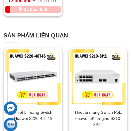
13.300.000
15.000.000
Đã bán: 858
SẢN PHẨM LIÊN QUAN
Thiết bị mạng Switch
Thiết bị mạng Switch PoE
Huawei S220-48T4S
Huawei eKitEngine S210-
8P2J