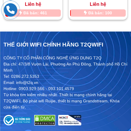
Liên hệ
Liên hệ
Đã bán: 461
Đã bán: 100
THẾ GIỚI WIFI CHÍNH HÃNG T2QWIFI
CÔNG TY CỔ PHẦN CÔNG NGHỆ ỨNG DỤNG T2Q
Địa chỉ: 47/3/8 Vườn Lài, Phường An Phú Đông, Thành phố Hồ Chí
Minh
Tel: 0286.272.5353
Email: info@t2q.vn
Hotline: 0903.929.566 - 093.101.4579
Từ khóa tìm kiếm nhiều nhất:
Thiết bị mạng chính hãng tại
T2QWIFI
,
Bộ phát wifi Ruijie
,
thiết bị mạng Grandstream
,
Khóa
cửa điện từ
,