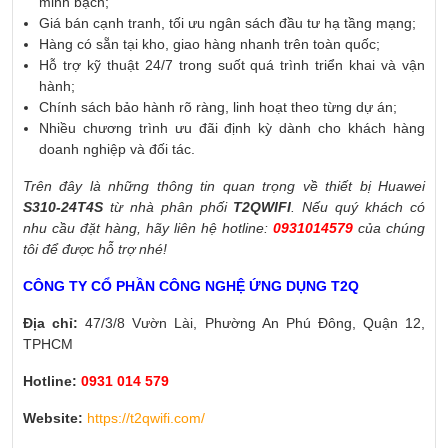
minh bạch;
Giá bán cạnh tranh, tối ưu ngân sách đầu tư hạ tầng mạng;
Hàng có sẵn tại kho, giao hàng nhanh trên toàn quốc;
Hỗ trợ kỹ thuật 24/7 trong suốt quá trình triển khai và vận
hành;
Chính sách bảo hành rõ ràng, linh hoạt theo từng dự án;
Nhiều chương trình ưu đãi định kỳ dành cho khách hàng
doanh nghiệp và đối tác.
Trên đây là những thông tin quan trọng về thiết bị Huawei
S310-24T4S
từ nhà phân phối
T2QWIFI
. Nếu quý khách có
nhu cầu đặt hàng, hãy liên hệ hotline:
0931014579
của chúng
tôi để được hỗ trợ nhé!
CÔNG TY CỔ PHẦN CÔNG NGHỆ ỨNG DỤNG T2Q
Địa chỉ:
47/3/8 Vườn Lài, Phường An Phú Đông, Quận 12,
TPHCM
Hotline:
0931 014 579
Website:
https://t2qwifi.com/