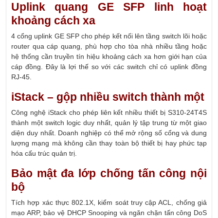
Uplink quang GE SFP linh hoạt
khoảng cách xa
4 cổng uplink GE SFP cho phép kết nối lên tầng switch lõi hoặc
router qua cáp quang, phù hợp cho tòa nhà nhiều tầng hoặc
hệ thống cần truyền tín hiệu khoảng cách xa hơn giới hạn của
cáp đồng. Đây là lợi thế so với các switch chỉ có uplink đồng
RJ-45.
iStack – gộp nhiều switch thành một
Công nghệ iStack cho phép liên kết nhiều thiết bị S310-24T4S
thành một switch logic duy nhất, quản lý tập trung từ một giao
diện duy nhất. Doanh nghiệp có thể mở rộng số cổng và dung
lượng mạng mà không cần thay toàn bộ thiết bị hay phức tạp
hóa cấu trúc quản trị.
Bảo mật đa lớp chống tấn công nội
bộ
Tích hợp xác thực 802.1X, kiểm soát truy cập ACL, chống giả
mạo ARP, bảo vệ DHCP Snooping và ngăn chặn tấn công DoS