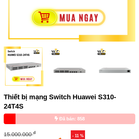
Thiết bị mạng Switch Huawei S310-
24T4S
Đã bán: 858
đ
15.000.000
- 11 %