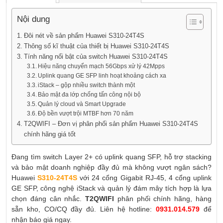
Nội dung
Đôi nét về sản phẩm Huawei S310-24T4S
Thông số kĩ thuật của thiết bị Huawei S310-24T4S
Tính năng nổi bật của switch Huawei S310-24T4S
Hiệu năng chuyển mạch 56Gbps xử lý 42Mpps
Uplink quang GE SFP linh hoạt khoảng cách xa
iStack – gộp nhiều switch thành một
Bảo mật đa lớp chống tấn công nội bộ
Quản lý cloud và Smart Upgrade
Độ bền vượt trội MTBF hơn 70 năm
T2QWIFI – Đơn vị phân phối sản phẩm Huawei S310-24T4S
chính hãng giá tốt
Đang tìm switch Layer 2+ có uplink quang SFP, hỗ trợ stacking
và bảo mật doanh nghiệp đầy đủ mà không vượt ngân sách?
Huawei
S310-24T4S
với 24 cổng Gigabit RJ-45, 4 cổng uplink
GE SFP, công nghệ iStack và quản lý đám mây tích hợp là lựa
chọn đáng cân nhắc.
T2QWIFI
phân phối chính hãng, hàng
sẵn kho, CO/CQ đầy đủ. Liên hệ hotline:
0931.014.579
để
nhận báo giá ngay.