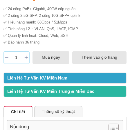
✅ 24 cổng PoE+ Gigabit, 400W cấp nguồn
✅ 2 cổng 2.5G SFP, 2 cổng 10G SFP+ uplink
✅ Hiệu năng mạnh: 68Gbps / 51Mpps
✅ Tính năng L2+: VLAN, QoS, LACP, IGMP
✅ Quản lý linh hoạt: Cloud, Web, SSH
✅ Bảo hành 36 tháng
Mua ngay
Thêm vào giỏ hàng
Liên Hệ Tư Vấn KV Miền Nam
Liên Hệ Tư Vấn KV Miền Trung & Miền Bắc
Thông số kỹ thuật
Chi tiết
Nội dung