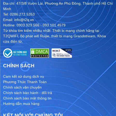
Địa chỉ: 47/3/8 Vườn Lài, Phường An Phú Đông, Thành phố Hồ Chí
Minh
Tel: 0286.272.5353
Email: info@t2q.vn
Hotline: 0903.929.566 - 093.101.4579
Từ khóa tìm kiếm nhiều nhất:
Thiết bị mạng chính hãng tại
T2QWIFI
,
Bộ phát wifi Ruijie
,
thiết bị mạng Grandstream
,
Khóa
cửa điện từ
,
CHÍNH SÁCH
Cam kết sử dụng dịch vụ
Phương Thức Thanh Toán
Chính sách vận chuyển
Chính sách bảo hành - đổi trả
Chính sách bảo mật thông tin
Hướng dẫn mua hàng
KẾT NỐI VỚI CHÚNG TÔI