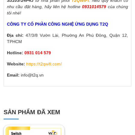
S310S-24P4J
từ nhà phân phối
T2QWIFI
. Nếu quý khách có
nhu cầu đặt hàng, hãy liên hệ hotline
0931014579
của chúng
tôi nhé!
CÔNG TY CỔ PHẦN CÔNG NGHỆ ỨNG DỤNG T2Q
Địa chỉ:
47/3/8 Vườn Lài, Phường An Phú Đông, Quận 12,
TPHCM
Hotline:
0931 014 579
Website:
https://t2qwifi.com/
Email:
info@t2q.vn
SẢN PHẨM ĐÃ XEM