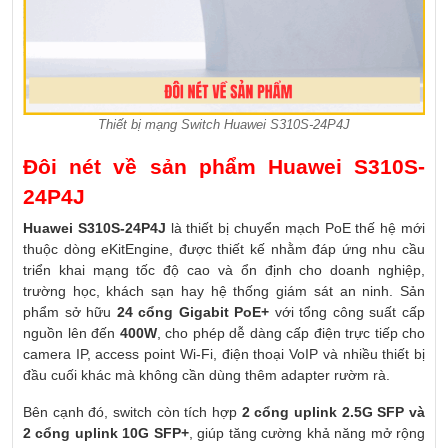
Thiết bị mạng Switch Huawei S310S-24P4J
Đôi nét về sản phẩm Huawei S310S-
24P4J
Huawei
S310S-24P4J
là thiết bị chuyển mạch PoE thế hệ mới
thuộc dòng eKitEngine, được thiết kế nhằm đáp ứng nhu cầu
triển khai mạng tốc độ cao và ổn định cho doanh nghiệp,
trường học, khách sạn hay hệ thống giám sát an ninh. Sản
phẩm sở hữu
24 cổng Gigabit PoE+
với tổng công suất cấp
nguồn lên đến
400W
, cho phép dễ dàng cấp điện trực tiếp cho
camera IP, access point Wi-Fi, điện thoại VoIP và nhiều thiết bị
đầu cuối khác mà không cần dùng thêm adapter rườm rà.
Bên cạnh đó, switch còn tích hợp
2 cổng uplink 2.5G SFP và
2 cổng uplink 10G SFP+
, giúp tăng cường khả năng mở rộng