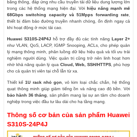
băng thông, đáp ứng nhu cầu truyền tải dữ liệu dung lượng lớn
trong các hệ thống mạng hiện đại. Với
hiệu năng mạnh mẽ
68Gbps switching capacity và 51Mpps forwarding rate
,
thiết bị đảm bảo đường truyền nhanh chóng, ổn định ngay cả
khi hoạt động ở mức tải cao.
Huawei S310S-24P4J
hỗ trợ đầy đủ các tính năng
Layer 2+
như VLAN, QoS, LACP, IGMP Snooping, ACLs, cho phép quản
lý mạng thông minh, phân luồng dữ liệu hiệu quả và tối ưu trải
nghiệm người dùng. Việc quản trị cũng trở nên linh hoạt hơn
nhờ khả năng quản lý qua
Cloud, Web, SSH/HTTPS
, phù hợp
cho cả quản trị viên tại chỗ lẫn từ xa.
Thiết kế
1U rack nhỏ gọn
, vỏ kim loại chắc chắn, hệ thống
quạt thông minh giúp giảm tiếng ồn và nâng cao độ bền. Với
bảo hành 36 tháng
, sản phẩm mang lại sự an tâm cho doanh
nghiệp trong việc đầu tư lâu dài cho hạ tầng mạng.
Thông số cơ bản của sản phẩm Huawei
S310S-24P4J