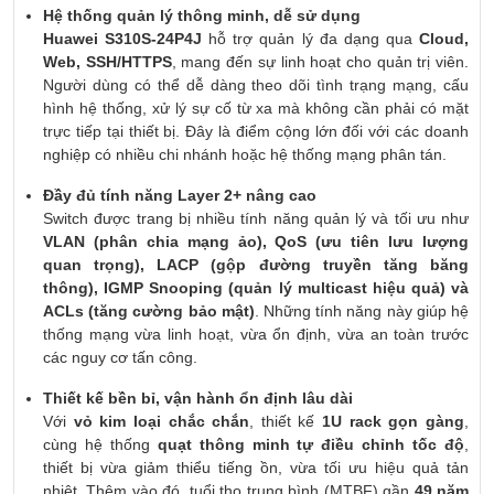
Hệ thống quản lý thông minh, dễ sử dụng
Huawei S310S-24P4J
hỗ trợ quản lý đa dạng qua
Cloud,
Web, SSH/HTTPS
, mang đến sự linh hoạt cho quản trị viên.
Người dùng có thể dễ dàng theo dõi tình trạng mạng, cấu
hình hệ thống, xử lý sự cố từ xa mà không cần phải có mặt
trực tiếp tại thiết bị. Đây là điểm cộng lớn đối với các doanh
nghiệp có nhiều chi nhánh hoặc hệ thống mạng phân tán.
Đầy đủ tính năng Layer 2+ nâng cao
Switch được trang bị nhiều tính năng quản lý và tối ưu như
VLAN (phân chia mạng ảo), QoS (ưu tiên lưu lượng
quan trọng), LACP (gộp đường truyền tăng băng
thông), IGMP Snooping (quản lý multicast hiệu quả) và
ACLs (tăng cường bảo mật)
. Những tính năng này giúp hệ
thống mạng vừa linh hoạt, vừa ổn định, vừa an toàn trước
các nguy cơ tấn công.
Thiết kế bền bỉ, vận hành ổn định lâu dài
Với
vỏ kim loại chắc chắn
, thiết kế
1U rack gọn gàng
,
cùng hệ thống
quạt thông minh tự điều chỉnh tốc độ
,
thiết bị vừa giảm thiểu tiếng ồn, vừa tối ưu hiệu quả tản
nhiệt. Thêm vào đó, tuổi thọ trung bình (MTBF) gần
49 năm