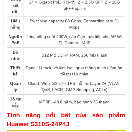
24 × Gigabit PoE+ RJ-45, 2 × 2.5G SFP, 2 × 10G
kết
SFP+ uplink
nối
Hiệu
Switching capacity 68 Gbps, Forwarding rate 51
năng
Mpps
Nguồn
Tổng công suất 400W, cấp điện trực tiếp cho AP Wi-
PoE
Fi, Camera, VoIP
Bộ
512 MB DDR4 RAM, 256 MB Flash
nhớ
Thiết
Dạng 1U rack, vỏ kim loại, quạt thông minh giảm ồn,
kế
tối ưu tản nhiệt
Quản
Cloud, Web, SSH/HTTPS; hỗ trợ Layer 2+ (VLAN,
lý
QoS, LACP, IGMP Snooping, ACLs)
Độ tin
MTBF ~48.8 năm, bảo hành 36 tháng
cậy
Tính năng nổi bật của sản phẩm
Huawei S310S-24P4J