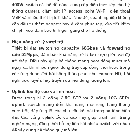
400W
, switch có thể dễ dàng cung cấp điện trực tiếp cho hệ
thống camera giám sát IP, access point Wi-Fi, điện thoại
VoIP và nhiều thiết bị IoT khác. Nhờ đó, doanh nghiệp không
cần đầu tư thêm adapter hay ổ cắm phức tạp, vừa tiết kiệm
chi phí vừa đảm bảo tính gọn gàng cho hệ thống.
Hiệu năng xử lý vượt trội
Thiết bị đạt
switching capacity 68Gbps
và
forwarding
rate 51Mpps
, đảm bảo khả năng xử lý lưu lượng lớn với độ
trễ thấp. Điều này giúp hệ thống mạng hoạt động mượt mà
ngay cả khi nhiều người dùng truy cập đồng thời hoặc trong
các ứng dụng đòi hỏi băng thông cao như camera HD, hội
nghị trực tuyến, hay truyền dữ liệu dung lượng lớn.
Uplink tốc độ cao và linh hoạt
Được trang bị
2 cổng 2.5G SFP và 2 cổng 10G SFP+
uplink
, switch mang đến khả năng mở rộng băng thông
vượt trội, đáp ứng tốt các nhu cầu kết nối trong hạ tầng hiện
đại. Các cổng uplink tốc độ cao này giúp tránh tình trạng
nghẽn mạng, đồng thời hỗ trợ liên kết nhiều switch với nhau
để xây dựng hệ thống quy mô lớn.