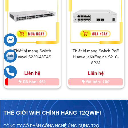
Thiết bị mạng Switch
Thiết bị mạng Switch PoE
Huawei S220-48T4S
Huawei eKitEngine S210-
8P2J
Liên hệ
Liên hệ
Đã bán: 461
Đã bán: 100
THẾ GIỚI WIFI CHÍNH HÃNG T2QWIFI
CÔNG TY CỔ PHẦN CÔNG NGHỆ ỨNG DỤNG T2Q