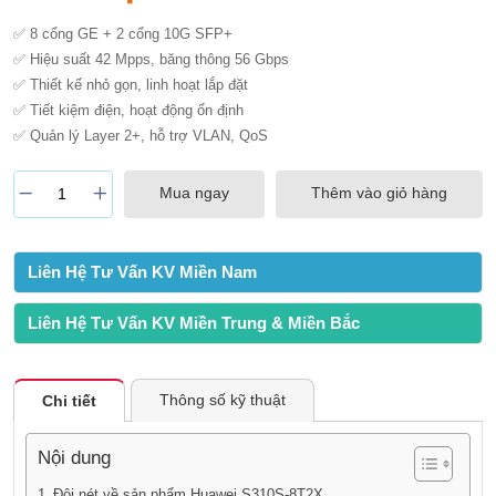
✅ 8 cổng GE + 2 cổng 10G SFP+
✅ Hiệu suất 42 Mpps, băng thông 56 Gbps
✅ Thiết kế nhỏ gọn, linh hoạt lắp đặt
✅ Tiết kiệm điện, hoạt động ổn định
✅ Quản lý Layer 2+, hỗ trợ VLAN, QoS
Mua ngay
Thêm vào giỏ hàng
Liên Hệ Tư Vấn KV Miền Nam
Liên Hệ Tư Vấn KV Miền Trung & Miền Bắc
Thông số kỹ thuật
Chi tiết
Nội dung
Đôi nét về sản phẩm Huawei S310S-8T2X