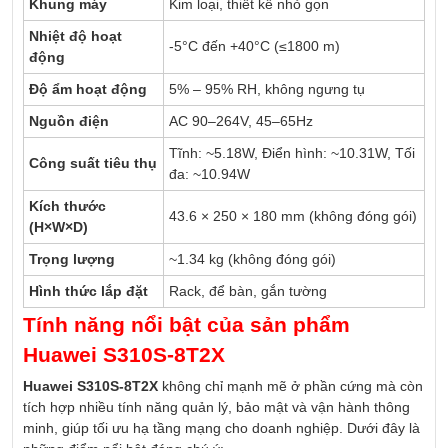
Khung máy
Kim loại, thiết kế nhỏ gọn
Nhiệt độ hoạt
-5°C đến +40°C (≤1800 m)
động
Độ ẩm hoạt động
5% – 95% RH, không ngưng tụ
Nguồn điện
AC 90–264V, 45–65Hz
Tĩnh: ~5.18W, Điển hình: ~10.31W, Tối
Công suất tiêu thụ
đa: ~10.94W
Kích thước
43.6 × 250 × 180 mm (không đóng gói)
(H×W×D)
Trọng lượng
~1.34 kg (không đóng gói)
Hình thức lắp đặt
Rack, để bàn, gắn tường
Tính năng nổi bật của sản phẩm
Huawei S310S-8T2X
Huawei S310S-8T2X
không chỉ mạnh mẽ ở phần cứng mà còn
tích hợp nhiều tính năng quản lý, bảo mật và vận hành thông
minh, giúp tối ưu hạ tầng mạng cho doanh nghiệp. Dưới đây là