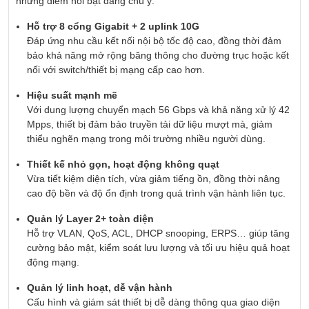
những điểm nổi bật đáng chú ý:
Hỗ trợ 8 cổng Gigabit + 2 uplink 10G
Đáp ứng nhu cầu kết nối nội bộ tốc độ cao, đồng thời đảm
bảo khả năng mở rộng băng thông cho đường trục hoặc kết
nối với switch/thiết bị mạng cấp cao hơn.
Hiệu suất mạnh mẽ
Với dung lượng chuyển mạch 56 Gbps và khả năng xử lý 42
Mpps, thiết bị đảm bảo truyền tải dữ liệu mượt mà, giảm
thiểu nghẽn mạng trong môi trường nhiều người dùng.
Thiết kế nhỏ gọn, hoạt động không quạt
Vừa tiết kiệm diện tích, vừa giảm tiếng ồn, đồng thời nâng
cao độ bền và độ ổn định trong quá trình vận hành liên tục.
Quản lý Layer 2+ toàn diện
Hỗ trợ VLAN, QoS, ACL, DHCP snooping, ERPS… giúp tăng
cường bảo mật, kiểm soát lưu lượng và tối ưu hiệu quả hoạt
động mạng.
Quản lý linh hoạt, dễ vận hành
Cấu hình và giám sát thiết bị dễ dàng thông qua giao diện