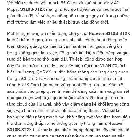
Với hiệu suất chuyển mạch 56 Gbps và khả năng xử lý 42
Mpps,
S310S-8T2X
mang lại tốc độ truyền tải dữ liệu mượt mà,
giảm thiểu độ trễ và hạn chế nghẽn mạng ngay cả trong những
môi trường làm việc nhiều thiết bị truy cập đồng thời.
Một trong những ưu điểm đáng chú ý của
Huawei S310S-8T2X
là thiết kế nhỏ gọn, khung kim loại chắc chắn, hoạt động hoàn
toàn không quạt giúp thiết bị vận hành êm ái, giảm tiếng ồn
trong không gian làm việc, đồng thời tiết kiệm điện năng và gia
tăng độ bền trong thời gian dài. Thiết bị cũng được tích hợp
đầy đủ tính năng quản lý Layer 2+ hiện đại như VLAN để tách
biệt lưu lượng, QoS để ưu tiên băng thông cho ứng dụng quan
trọng, ACL và DHCP snooping nhằm nâng cao tính bảo mật,
cùng ERPS đảm bảo mạng vòng hoạt động liên tục. Đặc biệt,
sản phẩm cho phép quản trị viên dễ dàng cấu hình và giám sát
qua giao diện web trực quan hoặc quản lý tập trung trên nền
tảng cloud của Huawei, nhờ vậy giảm đáng kể khối lượng công
việc vận hành cũng như chi phí bảo trì hệ thống. Với sự kết
hợp giữa hiệu năng mạnh mẽ, khả năng mở rộng linh hoạt, tiêu
thụ điện năng thấp và hệ thống quản lý thông minh,
Huawei
S310S-8T2X
thực sự là giải pháp mạng đáng tin cậy cho các tổ
chức muốn xây dựng hạ tầng kết nối ổn định, an toàn và sẵn