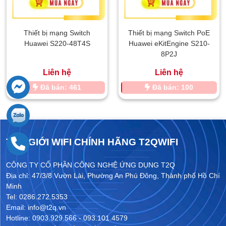
Thiết bị mạng Switch
Thiết bị mạng Switch PoE
Huawei S220-48T4S
Huawei eKitEngine S210-
8P2J
Liên hệ
Liên hệ
Đã bán: 461
Đã bán: 100
THẾ GIỚI WIFI CHÍNH HÃNG T2QWIFI
CÔNG TY CỔ PHẦN CÔNG NGHỆ ỨNG DỤNG T2Q
Địa chỉ: 47/3/8 Vườn Lài, Phường An Phú Đông, Thành phố Hồ Chí
Minh
Tel: 0286.272.5353
Email: info@t2q.vn
Hotline: 0903.929.566 - 093.101.4579