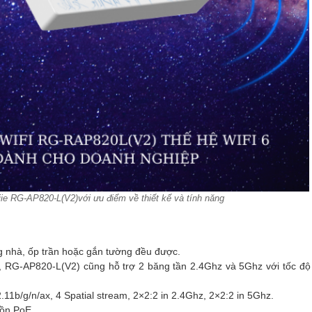
ijie RG-AP820-L(V2)với ưu điểm về thiết kế và tính năng
ong nhà, ốp trần hoặc gắn tường đều được.
ác, RG-AP820-L(V2) cũng hỗ trợ 2 băng tần 2.4Ghz và 5Ghz với tốc độ 
1b/g/n/ax, 4 Spatial stream, 2×2:2 in 2.4Ghz, 2×2:2 in 5Ghz.
uồn PoE.