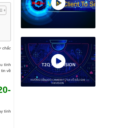
y chắc
u tính
tin về
20-
y tính