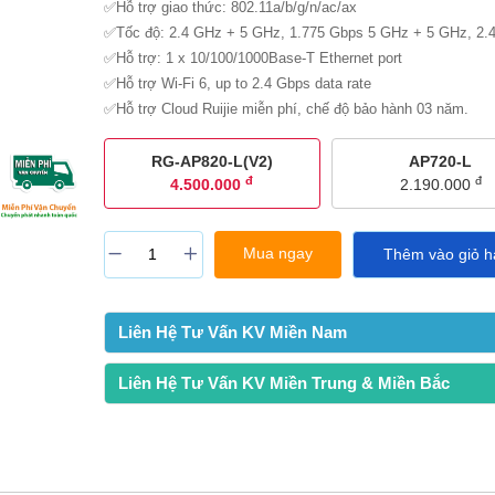
✅Hỗ trợ giao thức: 802.11a/b/g/n/ac/ax
✅Tốc độ: 2.4 GHz + 5 GHz, 1.775 Gbps 5 GHz + 5 GHz, 2.
✅Hỗ trợ: 1 x 10/100/1000Base-T Ethernet port
✅Hỗ trợ Wi-Fi 6, up to 2.4 Gbps data rate
✅Hỗ trợ Cloud Ruijie miễn phí, chế độ bảo hành 03 năm.
RG-AP820-L(V2)
AP720-L
đ
đ
4.500.000
2.190.000
Mua ngay
Thêm vào giỏ h
Liên Hệ Tư Vấn KV Miền Nam
Liên Hệ Tư Vấn KV Miền Trung & Miền Bắc