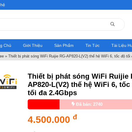
 hệ
ng Chủ
Giới Thiệu
Sản Phẩm
Tin Tức
Tài Liệu 
yee
»
Thiết bị phát sóng WiFi Ruijie RG-AP820-L(V2) thế hệ WiFi 6, tốc độ tối
Thiết bị phát sóng WiFi Ruijie
AP820-L(V2) thế hệ WiFi 6, tốc
tối đa 2.4Gbps
Đã bán: 2740
đ
4.500.000