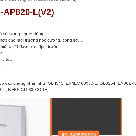
G-AP820-L(V2)
à số lượng người dùng.
h hợp cho môi trường học đường, công sở,…
hiết bị đã được xác định trước.
ng.
p,…tốt.
it
đã có các chứng nhận như: GB4943, EN/IEC 60950-1, GB9254, EN301 4
 019, NEBS GR-63-CORE,…