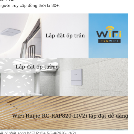
gười truy cập đồng thời là 80+.
thiết bị phát sóng WiFi Ruijie RG-AP820-L(V2)