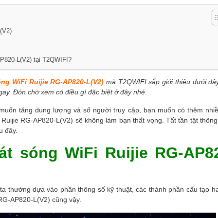
(V2)
-AP820-L(V2) tại T2QWIFI?
sóng WiFi Ruijie RG-AP820-L(V2)
mà T2QWIFI sắp giới thiệu dưới đâ
ay. Đón chờ xem có điều gì đặc biệt ở đây nhé.
 muốn tăng dung lượng và số người truy cập, bạn muốn có thêm nhiề
 Ruijie RG-AP820-L(V2) sẽ không làm bạn thất vọng. Tất tần tật thông 
u đây.
hát sóng WiFi Ruijie RG-AP8
ta thường dựa vào phần thông số kỹ thuật, các thành phần cấu tạo ha
 RG-AP820-L(V2) cũng vậy.