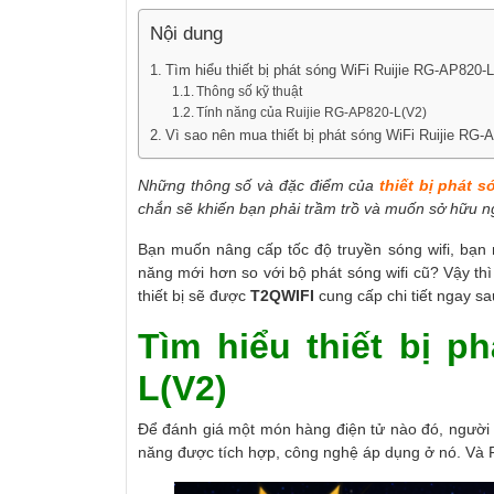
Nội dung
Tìm hiểu thiết bị phát sóng WiFi Ruijie RG-AP820-L
Thông số kỹ thuật
Tính năng của Ruijie RG-AP820-L(V2)
Vì sao nên mua thiết bị phát sóng WiFi Ruijie RG
Những thông số và đặc điểm của
thiết bị phát 
chắn sẽ khiến bạn phải trầm trồ và muốn sở hữu ng
Bạn muốn nâng cấp tốc độ truyền sóng wifi, bạn
năng mới hơn so với bộ phát sóng wifi cũ? Vậy thì
thiết bị sẽ được
T2QWIFI
cung cấp chi tiết ngay sa
Tìm hiểu thiết bị p
L(V2)
Để đánh giá một món hàng điện tử nào đó, người 
năng được tích hợp, công nghệ áp dụng ở nó. Và