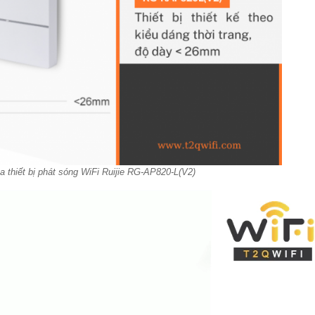
ủa thiết bị phát sóng WiFi Ruijie RG-AP820-L(V2)