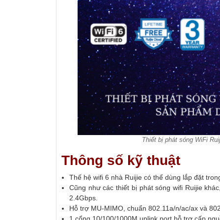
Thiết bị phát sóng WiFi Ru
Thông số kỹ thuật
Thế hệ wifi 6 nhà Ruijie có thể dùng lắp đặt tr
Cũng như các thiết bị phát sóng wifi Ruijie kh
2.4Gbps.
Hỗ trợ MU-MIMO, chuẩn 802.11a/n/ac/ax và 802.1
1 cổng 10/100/1000M uplink port hỗ trợ cấp ng