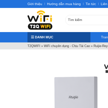
Giới thiệu
Hướng dẫn mua hàng
Tin tức
Liên
DANH MỤC
Tra
T2QWIFI
»
WiFi chuyên dụng - Chịu Tải Cao
»
Ruijie-Re