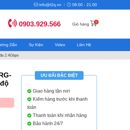
info@t2q.vn
08:00 - 21:00
0903.929.566
0
Giỏ hàng
Hướng Dẫn
Sự Kiện
Video
Liên Hệ
 đa 2.4Gbps
 RG-
ƯU ĐÃI ĐẶC BIỆT
 độ
Giao hàng tận nơi
Kiểm hàng trước khi thanh
toán
Thanh toán khi nhận hàng
Bảo hành 24/7