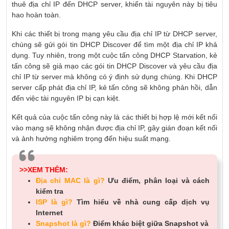
thuê địa chỉ IP đến DHCP server, khiến tài nguyên này bị tiêu
hao hoàn toàn.
Khi các thiết bị trong mạng yêu cầu địa chỉ IP từ DHCP server,
chúng sẽ gửi gói tin DHCP Discover để tìm một địa chỉ IP khả
dụng. Tuy nhiên, trong một cuộc tấn công DHCP Starvation, kẻ
tấn công sẽ giả mạo các gói tin DHCP Discover và yêu cầu địa
chỉ IP từ server mà không có ý định sử dụng chúng. Khi DHCP
server cấp phát địa chỉ IP, kẻ tấn công sẽ không phản hồi, dẫn
đến việc tài nguyên IP bị cạn kiệt.
Kết quả của cuộc tấn công này là các thiết bị hợp lệ mới kết nối
vào mạng sẽ không nhận được địa chỉ IP, gây gián đoạn kết nối
và ảnh hưởng nghiêm trọng đến hiệu suất mạng.
>>XEM THÊM:
Địa chỉ MAC là gì?
Ưu điểm, phân loại và cách
kiểm tra
ISP là gì?
Tìm hiểu về nhà cung cấp dịch vụ
Internet
Snapshot là gì?
Điểm khác biệt giữa Snapshot và