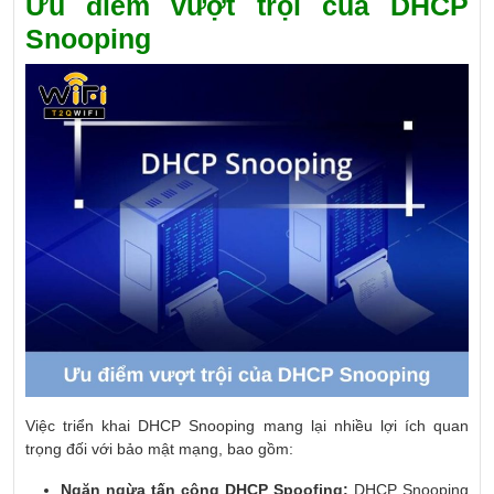
Ưu điểm vượt trội của DHCP
Snooping
Việc triển khai DHCP Snooping mang lại nhiều lợi ích quan
trọng đối với bảo mật mạng, bao gồm:
Ngăn ngừa tấn công DHCP Spoofing:
DHCP Snooping