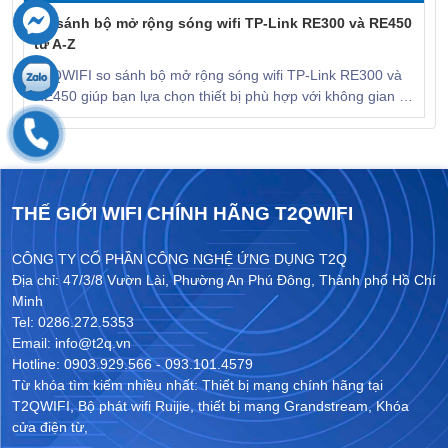
So sánh bộ mở rộng sóng wifi TP-Link RE300 và RE450
từ A-Z
T2QWIFI so sánh bộ mở rộng sóng wifi TP-Link RE300 và
RE450 giúp bạn lựa chọn thiết bị phù hợp với không gian và
ngân sách. KHÁM PHÁ NGAY!
THẾ GIỚI WIFI CHÍNH HÃNG T2QWIFI
CÔNG TY CỔ PHẦN CÔNG NGHỆ ỨNG DỤNG T2Q
Địa chỉ: 47/3/8 Vườn Lài, Phường An Phú Đông, Thành phố Hồ Chí
Minh
Tel: 0286.272.5353
Email: info@t2q.vn
Hotline: 0903.929.566 - 093.101.4579
Từ khóa tìm kiếm nhiều nhất:
Thiết bị mạng chính hãng tại
T2QWIFI
,
Bộ phát wifi Ruijie
,
thiết bị mạng Grandstream
,
Khóa
cửa điện từ
,