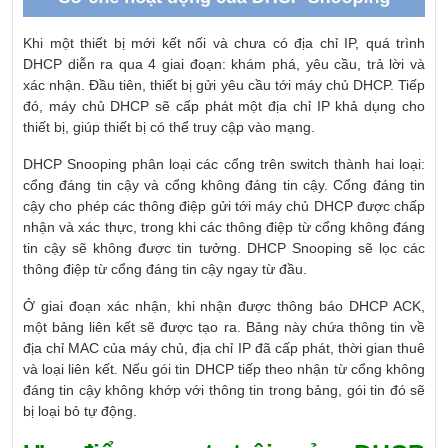
Khi một thiết bị mới kết nối và chưa có địa chỉ IP, quá trình
DHCP diễn ra qua 4 giai đoạn: khám phá, yêu cầu, trả lời và
xác nhận. Đầu tiên, thiết bị gửi yêu cầu tới máy chủ DHCP. Tiếp
đó, máy chủ DHCP sẽ cấp phát một địa chỉ IP khả dụng cho
thiết bị, giúp thiết bị có thể truy cập vào mạng.
DHCP Snooping phân loại các cổng trên switch thành hai loại:
cổng đáng tin cậy và cổng không đáng tin cậy. Cổng đáng tin
cậy cho phép các thông điệp gửi tới máy chủ DHCP được chấp
nhận và xác thực, trong khi các thông điệp từ cổng không đáng
tin cậy sẽ không được tin tưởng. DHCP Snooping sẽ lọc các
thông điệp từ cổng đáng tin cậy ngay từ đầu.
Ở giai đoạn xác nhận, khi nhận được thông báo DHCP ACK,
một bảng liên kết sẽ được tạo ra. Bảng này chứa thông tin về
địa chỉ MAC của máy chủ, địa chỉ IP đã cấp phát, thời gian thuê
và loại liên kết. Nếu gói tin DHCP tiếp theo nhận từ cổng không
đáng tin cậy không khớp với thông tin trong bảng, gói tin đó sẽ
bị loại bỏ tự động.