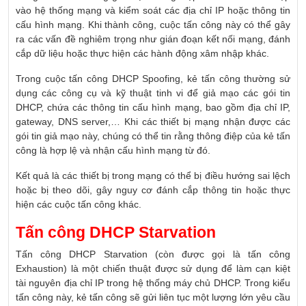
vào hệ thống mạng và kiểm soát các địa chỉ IP hoặc thông tin
cấu hình mạng. Khi thành công, cuộc tấn công này có thể gây
ra các vấn đề nghiêm trọng như gián đoạn kết nối mạng, đánh
cắp dữ liệu hoặc thực hiện các hành động xâm nhập khác.
Trong cuộc tấn công DHCP Spoofing, kẻ tấn công thường sử
dụng các công cụ và kỹ thuật tinh vi để giả mạo các gói tin
DHCP, chứa các thông tin cấu hình mạng, bao gồm địa chỉ IP,
gateway, DNS server,… Khi các thiết bị mạng nhận được các
gói tin giả mạo này, chúng có thể tin rằng thông điệp của kẻ tấn
công là hợp lệ và nhận cấu hình mạng từ đó.
Kết quả là các thiết bị trong mạng có thể bị điều hướng sai lệch
hoặc bị theo dõi, gây nguy cơ đánh cắp thông tin hoặc thực
hiện các cuộc tấn công khác.
Tấn công DHCP Starvation
Tấn công DHCP Starvation (còn được gọi là tấn công
Exhaustion) là một chiến thuật được sử dụng để làm cạn kiệt
tài nguyên địa chỉ IP trong hệ thống máy chủ DHCP. Trong kiểu
tấn công này, kẻ tấn công sẽ gửi liên tục một lượng lớn yêu cầu