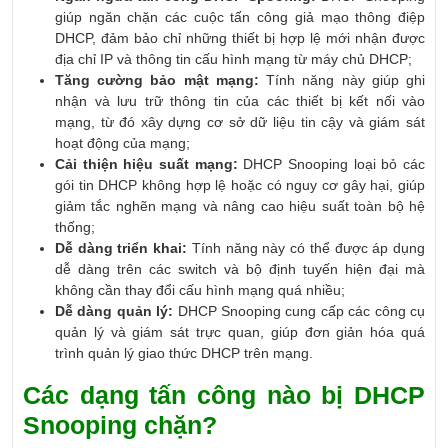
giúp ngăn chặn các cuộc tấn công giả mạo thông điệp
DHCP, đảm bảo chỉ những thiết bị hợp lệ mới nhận được
địa chỉ IP và thông tin cấu hình mạng từ máy chủ DHCP;
Tăng cường bảo mật mạng:
Tính năng này giúp ghi
nhận và lưu trữ thông tin của các thiết bị kết nối vào
mạng, từ đó xây dựng cơ sở dữ liệu tin cậy và giám sát
hoạt động của mạng;
Cải thiện hiệu suất mạng:
DHCP Snooping loại bỏ các
gói tin DHCP không hợp lệ hoặc có nguy cơ gây hại, giúp
giảm tắc nghẽn mạng và nâng cao hiệu suất toàn bộ hệ
thống;
Dễ dàng triển khai:
Tính năng này có thể được áp dụng
dễ dàng trên các switch và bộ định tuyến hiện đại mà
không cần thay đổi cấu hình mạng quá nhiều;
Dễ dàng quản lý:
DHCP Snooping cung cấp các công cụ
quản lý và giám sát trực quan, giúp đơn giản hóa quá
trình quản lý giao thức DHCP trên mạng.
Các dạng tấn công nào bị DHCP
Snooping chặn?