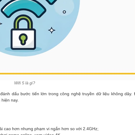
Wifi 5 là gì?
đánh dấu bước tiến lớn trong công nghệ truyền dữ liệu không dây. 
 hiện nay.
 tải cao hơn nhưng phạm vi ngắn hơn so với 2.4GHz;
ư chơi game online, xem video 4K,…