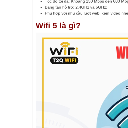
Tốc độ tối đa: Khoảng 150 Mbps đến 600 Mb
Băng tần hỗ trợ: 2.4GHz và 5GHz;
Phù hợp với nhu cầu lướt web, xem video nhẹ
Wifi 5 là gì?