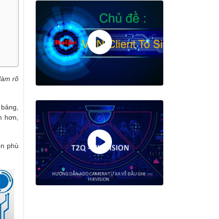
 làm rõ
h bảng,
h hơn,
ọn phù