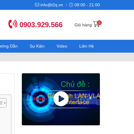
info@t2q.vn
08:00 - 21:00
0903.929.566
0
Giỏ hàng
Hướng Dẫn
Sự Kiện
Video
Liên Hệ