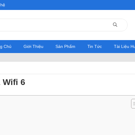
 hệ
ng Chủ
Giới Thiệu
Sản Phẩm
Tin Tức
Tài Liệu 
 Wifi 6