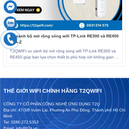
So sánh bộ mở rộng sóng wifi TP-Link RE300 và RE450
từ A-Z
T2QWIFI so sánh bộ mở rộng sóng wifi TP-Link RE300 và
RE450 giúp bạn lựa chọn thiết bị phù hợp với không gian và
ngân sách. KHÁM PHÁ NGAY!
THẾ GIỚI WIFI CHÍNH HÃNG T2QWIFI
CÔNG TY CỔ PHẦN CÔNG NGHỆ ỨNG DỤNG T2Q
Địa chỉ: 47/3/8 Vườn Lài, Phường An Phú Đông, Thành phố Hồ Chí
Minh
Tel: 0286.272.5353
Email: info@t2q.vn