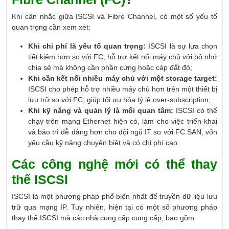
Khi cân nhắc giữa ISCSI và Fibre Channel, có một số yếu tố
quan trọng cần xem xét:
Khi chi phí là yếu tố quan trọng:
ISCSI là sự lựa chọn
tiết kiệm hơn so với FC, hỗ trợ kết nối máy chủ với bộ nhớ
chia sẻ mà không cần phần cứng hoặc cáp đắt đỏ;
Khi cần kết nối nhiều máy chủ với một storage target:
ISCSI cho phép hỗ trợ nhiều máy chủ hơn trên một thiết bị
lưu trữ so với FC, giúp tối ưu hóa tỷ lệ over-subscription;
Khi kỹ năng và quản lý là mối quan tâm:
ISCSI có thể
chạy trên mạng Ethernet hiện có, làm cho việc triển khai
và bảo trì dễ dàng hơn cho đội ngũ IT so với FC SAN, vốn
yêu cầu kỹ năng chuyên biệt và có chi phí cao.
Các công nghệ mới có thể thay
thế ISCSI
ISCSI là một phương pháp phổ biến nhất để truyền dữ liệu lưu
trữ qua mạng IP. Tuy nhiên, hiện tại có một số phương pháp
thay thế ISCSI mà các nhà cung cấp cung cấp, bao gồm: