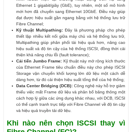
Ethernet 1 gigabit/giây (GbE), tuy nhiên, một số mô hình
mới hơn đã chuyển sang Ethernet 10GbE. Điều này giúp
đạt được hiệu suất gần ngang bằng với hệ thống lưu trữ
Fibre Channel;
Kỹ thuật Multipathing:
Đây là phương pháp cho phép
thiết lập nhiều kết nối giữa máy chủ và hệ thống lưu trữ,
Multipathing giúp phân phối tải hiệu quả hơn, nâng cao
hiệu suất và độ tin cậy của hệ thống ISCSI, đồng thời cải
thiện khả năng chịu lỗi (fault tolerance);
Cải tiến Jumbo Frame:
Kỹ thuật này mở rộng kích thước
của Ethernet Frame tiêu chuẩn điều này cho phép ISCSI
Storage vận chuyển khối lượng lớn dữ liệu một cách dễ
dàng hơn, từ đó cải thiện hiệu suất tổng thể của hệ thống;
Data Center Bridging (DCB):
Công nghệ này hỗ trợ giảm
thiểu việc mất Frame dữ liệu và phân bổ băng thông một
cách hợp lý giữa các ứng dụng khác nhau, với DCB, ISCSI
có thể cạnh tranh trực tiếp với Fibre Channel về độ tin cậy
và hiệu quả truyền tải dữ liệu.
Khi nào nên chọn ISCSI thay vì
Fibre Channel (FC)?