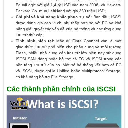
EqualLogic với giá 1,4 tỷ USD vào năm 2008, và Hewlett-
Packard Co. mua LeftHand với giá 360 triệu USD;
Chi phí và khả năng khắc phục sự cố:
Ban đầu, ISCSI
được đánh giá cao vì chi phí thấp hơn so với FC và khả
năng giải quyết các vấn đề của hệ thống và các ứng dụng
lưu trữ thứ cấp;
Tình hình hiện tại:
Mặc dù Fibre Channel vẫn là một
giao thức lưu trữ phổ biến cho phần cứng và môi trường
Flash, nhiều nhà cung cấp lưu trữ lớn hiện nay sử dụng
ISCSI SAN riêng hoặc hỗ trợ cả FC và ISCSI trong các
nền tảng lưu trữ của họ. Một số hệ thống kết hợp cả FC
và ISCSI, được gọi là Unified hoặc Multiprotocol Storage,
có khả năng hỗ trợ File Storage.
Các thành phần chính của ISCSI