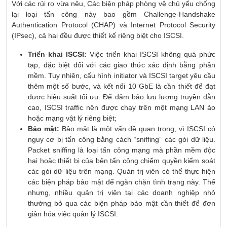
Với các rủi ro vừa nêu, Các biện pháp phòng vệ chủ yếu chống
lại loại tấn công này bao gồm Challenge-Handshake
Authentication Protocol (CHAP) và Internet Protocol Security
(IPsec), cả hai đều được thiết kế riêng biệt cho ISCSI.
Triển khai ISCSI:
Việc triển khai ISCSI không quá phức
tạp, đặc biệt đối với các giao thức xác định bằng phần
mềm. Tuy nhiên, cấu hình initiator và ISCSI target yêu cầu
thêm một số bước, và kết nối 10 GbE là cần thiết để đạt
được hiệu suất tối ưu. Để đảm bảo lưu lượng truyền dẫn
cao, ISCSI traffic nên được chạy trên một mạng LAN ảo
hoặc mạng vật lý riêng biệt;
Bảo mật:
Bảo mật là một vấn đề quan trọng, vì ISCSI có
nguy cơ bị tấn công bằng cách “sniffing” các gói dữ liệu.
Packet sniffing là loại tấn công mạng mà phần mềm độc
hại hoặc thiết bị của bên tấn công chiếm quyền kiểm soát
các gói dữ liệu trên mạng. Quản trị viên có thể thực hiện
các biện pháp bảo mật để ngăn chặn tình trạng này. Thế
nhưng, nhiều quản trị viên tại các doanh nghiệp nhỏ
thường bỏ qua các biện pháp bảo mật cần thiết để đơn
giản hóa việc quản lý ISCSI.