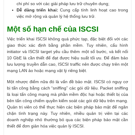
chi phí so với các giải pháp lưu trữ chuyên dụng;
Dễ dàng triển khai:
Cung cấp tính linh hoạt cao trong
việc mở rộng và quản lý hệ thống lưu trữ.
Một số hạn chế của ISCSI
Việc triển khai ISCSI không quá phức tạp, đặc biệt đối với các
giao thức xác định bằng phần mềm. Tuy nhiên, cấu hình
initiator và ISCSI target yêu cầu thêm một số bước, và kết nối
10 GbE là cần thiết để đạt được hiệu suất tối ưu. Để đảm bảo
lưu lượng truyền dẫn cao, ISCSI traffic nên được chạy trên một
mạng LAN ảo hoặc mạng vật lý riêng biệt.
Một nhược điểm nữa đó là vấn đề bảo mật. ISCSI có nguy cơ
bị tấn công bằng cách “sniffing” các gói dữ liệu. Packet sniffing
là loại tấn công mạng mà phần mềm độc hại hoặc thiết bị của
bên tấn công chiếm quyền kiểm soát các gói dữ liệu trên mạng.
Quản trị viên có thể thực hiện các biện pháp bảo mật để ngăn
chặn tình trạng này. Tuy nhiên, nhiều quản trị viên tại các
doanh nghiệp nhỏ thường bỏ qua các biện pháp bảo mật cần
thiết để đơn giản hóa việc quản lý ISCSI.