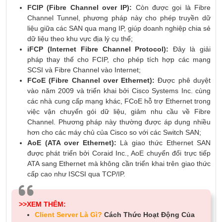
FCIP (Fibre Channel over IP):
Còn được gọi là Fibre
Channel Tunnel, phương pháp này cho phép truyền dữ
liệu giữa các SAN qua mạng IP, giúp doanh nghiệp chia sẻ
dữ liệu theo khu vực địa lý cụ thể;
iFCP (Internet Fibre Channel Protocol):
Đây là giải
pháp thay thế cho FCIP, cho phép tích hợp các mạng
SCSI và Fibre Channel vào Internet;
FCoE (Fibre Channel over Ethernet):
Được phê duyệt
vào năm 2009 và triển khai bởi Cisco Systems Inc. cùng
các nhà cung cấp mạng khác, FCoE hỗ trợ Ethernet trong
việc vận chuyển gói dữ liệu, giảm nhu cầu về Fibre
Channel. Phương pháp này thường được áp dụng nhiều
hơn cho các máy chủ của Cisco so với các Switch SAN;
AoE (ATA over Ethernet):
Là giao thức Ethernet SAN
được phát triển bởi Coraid Inc., AoE chuyển đổi trực tiếp
ATA sang Ethernet mà không cần triển khai trên giao thức
cấp cao như ISCSI qua TCP/IP.
>>XEM THÊM:
Client Server Là Gì?
Cách Thức Hoạt Động Của