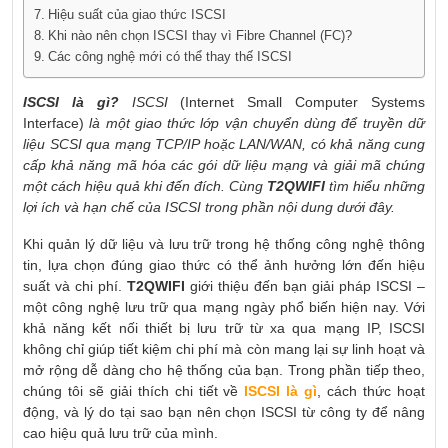
Hiệu suất của giao thức ISCSI
Khi nào nên chọn ISCSI thay vì Fibre Channel (FC)?
Các công nghệ mới có thể thay thế ISCSI
ISCSI là gì?
ISCSI
(Internet Small Computer Systems
Interface)
là một giao thức lớp vận chuyển dùng để truyền dữ
liệu SCSI qua mạng TCP/IP hoặc LAN/WAN, có khả năng cung
cấp khả năng mã hóa các gói dữ liệu mạng và giải mã chúng
một cách hiệu quả khi đến đích. Cùng
T2QWIFI
tìm hiểu những
lợi ích và hạn chế của ISCSI trong phần nội dung dưới đây.
Khi quản lý dữ liệu và lưu trữ trong hệ thống công nghệ thông
tin, lựa chọn đúng giao thức có thể ảnh hưởng lớn đến hiệu
suất và chi phí.
T2QWIFI
giới thiệu đến bạn giải pháp ISCSI –
một công nghệ lưu trữ qua mạng ngày phổ biến hiện nay. Với
khả năng kết nối thiết bị lưu trữ từ xa qua mạng IP, ISCSI
không chỉ giúp tiết kiệm chi phí mà còn mang lại sự linh hoạt và
mở rộng dễ dàng cho hệ thống của bạn. Trong phần tiếp theo,
chúng tôi sẽ giải thích chi tiết về
ISCSI là gì
, cách thức hoạt
động, và lý do tại sao bạn nên chọn ISCSI từ công ty để nâng
cao hiệu quả lưu trữ của mình.